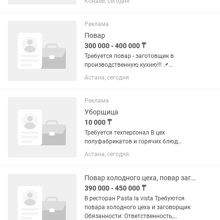
Конаев, сегодня
— это лицензированное казино,
которое работает в специальной
туристической зоне игорных...
Реклама
Повар
300 000 - 400 000 ₸
Требуется повар - заготовщик в
производственную кухню!!! 📌
Обязанности: Приготовление блюд в
Астана, сегодня
соответствии тех.карты; Соблюдение
санитарных норм на производстве;
Соблюдение ротации, сроков
Реклама
годности...
Уборщица
10 000 ₸
Требуется техперсонал В цех
полуфабрикатов и горячих блюд
требуется техперсонал. Обязанности:
Астана, сегодня
Поддержание чистоты в цехе. Мытьё
посуды, полы и кухонного инвентаря.
Чистка овощей (лук, картофель...
Повар холодного цеха, повар заготовщик
390 000 - 450 000 ₸
В ресторан Pasta la vista Требуются
повара холодного цеха и заговорщик
Обязанности: Ответственность,