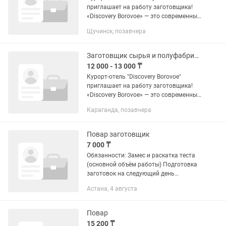
приглашает на работу заготовщика!
«Discovery Borovoe» — это современный
курорт-отель для семейного отдыха,
Щучинск, позавчера
расположенный в живописной
природной зоне: среди соснового...
Заготовщик сырья и полуфабрикатов
12 000 - 13 000 ₸
Курорт-отель "Discovery Borovoe"
приглашает на работу заготовщика!
«Discovery Borovoe» — это современный
курорт-отель для семейного отдыха,
Караганда, позавчера
расположенный в живописной
природной зоне: среди соснового...
Повар заготовщик
7 000 ₸
Обязанности: Замес и раскатка теста
(основной объём работы) Подготовка
заготовок на следующий день
Поддержание чистоты на рабочем
Астана, 4 августа
месте Помощь в кухне (включая
посуду — при...
Повар
15 200 ₸