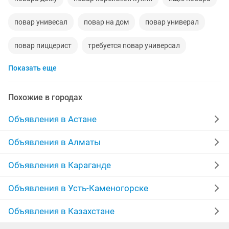
повар унивесал
повар на дом
повар универал
повар пиццерист
требуется повар универсал
Показать еще
помощьник повара
повар униерсал
ищу работу шеф повара
требуются повары
Похожие в городах
помощница повара
повар пом
Объявления в Астане
Объявления в Алматы
Объявления в Караганде
Объявления в Усть-Каменогорске
Объявления в Казахстане