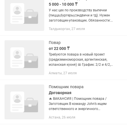
5 000 - 10 000 ₸
У нас цех по производству выпечки
(пицца,бургеры,сэндвичи и тд). Нужен
заготовщик-упаковщик. Обязанности:
приходит делает заготовки (чистит
Талдыкорган, 27 июля
лук,картошку,сосиски,колбасу..) далее
берет готовые булочки...
Повар
от 22 000 ₸
Требуются повара в новый проект
(средиземноморская, аргентинская,
испанская кухня) 📅 График: 2/2 и 4/2, с
10:00 до 00:00 💰 Оклад: от 22 000 за
Алматы, 27 июля
рабочий день, обсуждается
индивидуально на...
Помощник повара
Договорная
🔥 ВАКАНСИЯ | Помощник повара /
Заготовщик В команду John’s ищем
ответственного и энергичного
сотрудника, который любит порядок на
Астана, 26 июля
кухне и умеет работать в команде. 📍
Локация: район EXPO Что нужно...