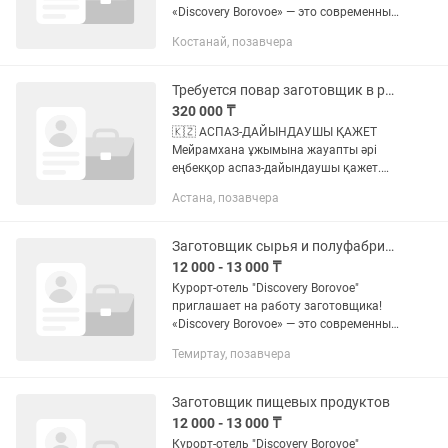
«Discovery Borovoe» — это современный
курорт-отель для семейного отдыха,
Костанай, позавчера
расположенный в живописной
природной зоне: среди соснового...
Требуется повар заготовщик в ресторан
320 000 ₸
🇰🇿 АСПАЗ-ДАЙЫНДАУШЫ ҚАЖЕТ
Мейрамхана ұжымына жауапты әрі
еңбекқор аспаз-дайындаушы қажет.
Міндеттері: • Өнімдерді алдын ала
Астана, позавчера
дайындау; • Ет, көкөніс және басқа да
өнімдерді өңдеу, кесу; • Жартылай...
Заготовщик сырья и полуфабрикатов
12 000 - 13 000 ₸
Курорт-отель "Discovery Borovoe"
приглашает на работу заготовщика!
«Discovery Borovoe» — это современный
курорт-отель для семейного отдыха,
Темиртау, позавчера
расположенный в живописной
природной зоне: среди соснового...
Заготовщик пищевых продуктов
12 000 - 13 000 ₸
Курорт-отель "Discovery Borovoe"