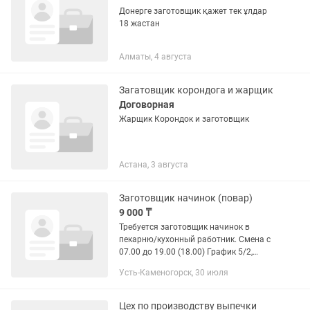
Донерге заготовщик қажет тек ұлдар
18 жастан
Алматы, 4 августа
Загатовщик корондога и жарщик
Договорная
Жарщик Корондок и заготовщик
Астана, 3 августа
Заготовщик начинок (повар)
9 000 ₸
Требуется заготовщик начинок в
пекарню/кухонный работник. Смена с
07.00 до 19.00 (18.00) График 5/2,
возможны варианты. Знание русского
Усть-Каменогорск, 30 июля
языка. Питание за счет пекарни.
Униформа. Смена 9 000...
Цех по производству выпечки