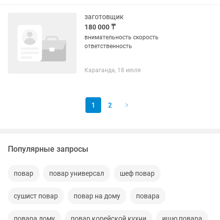
адрес) Обязанности: •...
заготовщик
180 000 ₸
внимательность скорость
ответственность
Караганда, 18 июля
1
2
Популярные запросы
повар
повар универсал
шеф повар
сушист повар
повар на дому
повара
повара дому
повар корейской кухни
ищю повара