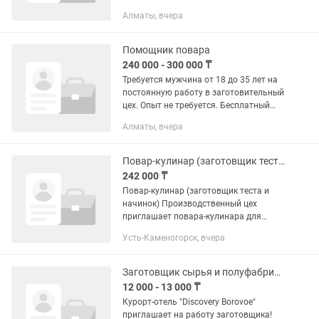
пунктуальность, соблюдение тех.карт,
Алматы, вчера
чистоплотность, быстрая отдача блюд.
С опытом...
Помощник повара
240 000 - 300 000 ₸
Требуется мужчина от 18 до 35 лет на
постоянную работу в заготовительный
цех. Опыт не требуется. Бесплатный
обед и завтрак от компании. Режим
Алматы, вчера
работы 5/2, с 9 до 21 часа Находимся
Назарбаева 2
Повар-кулинар (заготовщик теста и начинок)
242 000 ₸
Повар-кулинар (заготовщик теста и
начинок) Производственный цех
приглашает повара-кулинара для
приготовления теста и начинок. Эта
Усть-Каменогорск, вчера
работа подойдет тем, кто
предпочитает четкие процессы,
дневной...
Заготовщик сырья и полуфабрикатов
12 000 - 13 000 ₸
Курорт-отель "Discovery Borovoe"
приглашает на работу заготовщика!