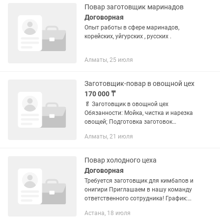
Повар заготовщик маринадов
Договорная
Опыт работы в сфере маринадов,
корейских, уйгурских , русских .
Алматы, 25 июля
Заготовщик-повар в овощной цех
170 000 ₸
🥬 Заготовщик в овощной цех
Обязанности: Мойка, чистка и нарезка
овощей; Подготовка заготовок
согласно стандартам; Соблюдение
Алматы, 21 июля
санитарных норм и порядка на
рабочем месте; Контроль качества...
Повар холодного цеха
Договорная
Требуется заготовщик для кимбапов и
онигири Приглашаем в нашу команду
ответственного сотрудника! График:
6/1 Время работы: 20:00-07:00 За
Астана, 18 июля
смену 15000 Место работы: (укажите