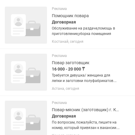
Реклама
Помощник повара
Договорная
Обслуживание на раздаче,помощь в
приготовление,уборка помещения
Костанай, сегодня
Реклама
Повар заготовщик
16 000 - 20 000 ₸
Требуется девушка/ женщина для
лепки и заготовки полуфабрикатов.
Умение работать с тестом, фаршем,
Астана, сегодня
начинками, соблюдение рецептур и
норм веса изделий, навык ручной
лепки, умение пользоваться...
Реклама
Повар-мясник (заготовщик) г. Конаев
Договорная
По вопросам, пожалуйста, пишите на
номер, который привязан к вакансии.
👉 О месте работы ASTORIA (Астория)