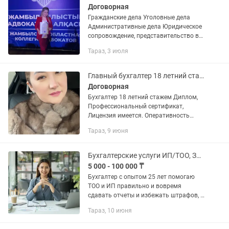
Договорная
Гражданские дела Уголовные дела
Административные дела Юридическое
сопровождение, представительство в
суде, правовое сопровождение
Тараз, 3 июля
исполнительного производства,
составление исков жалоб,
бракоразводные...
Главный бухгалтер 18 летний стажем ищет работа/оказывает Бухгалтер услуги.
Договорная
Бухгалтер 18 летний стажем Диплом,
Профессиональный сертификат,
Лицензия имеется. Оперативность
работы, аккуратность, надёжность,
Тараз, 9 июня
конфиденциальность гарантировано
Бухгалтерские услуги ИП/ТОО, Закрытие ИП, ЭСФ, СНТ
5 000 - 100 000 ₸
Бухгалтер с опытом 25 лет помогаю
ТОО и ИП правильно и вовремя
сдавать отчеты и избежать штрафов, а
также по всеобщему декларированию,
Тараз, 10 июня
сокращать расходы, оптимизировать
налоги, кассовые разрывы. На...