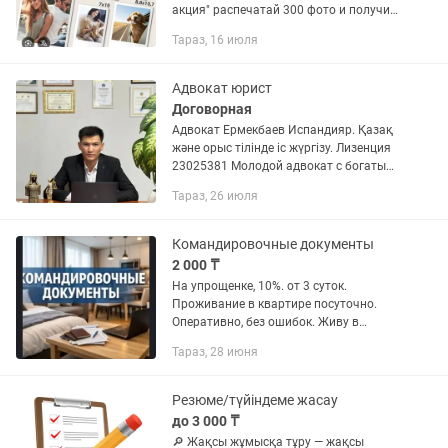
акция" распечатай 300 фото и получи
альбом на 100 фото в подарок. Закажи
Тараз, 16 июля
сегодня и получи завтра🤗🤗🤗
Адвокат юрист
Договорная
Адвокат Ермекбаев Испандияр. Қазақ
және орыс тілінде іс жүргізу. Лизенция
23025381 Молодой адвокат с богатым
опытом и с умением мыслить
Тараз, 26 июля
критически и не стандартно. Умею
быстро вникать в ситуацию,...
Командировочные документы
2 000 ₸
На упрощенке, 10%. от 3 суток.
Проживание в квартире посуточно.
Оперативно, без ошибок. Живу в
центре
Тараз, 28 июня
Резюме/түйіндеме жасау
до 3 000 ₸
🔎 Жақсы жұмысқа тұру — жақсы