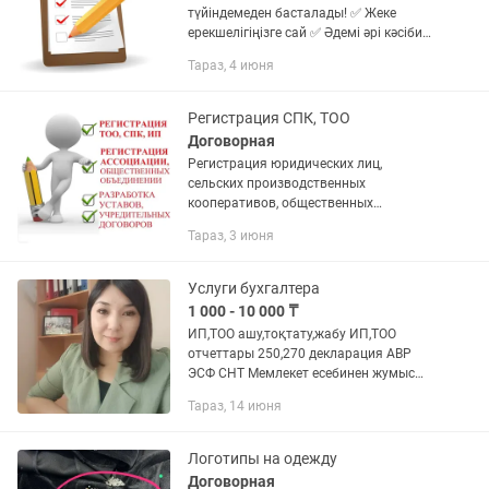
түйіндемеден басталады! ✅ Жеке
ерекшелігіңізге сай ✅ Әдемі әрі кәсіби
дизайн ✅ Қазақша / Орысша /
Тараз, 4 июня
Ағылшынша ✅ PDF немесе Word
форматында ✅ 1 күн ішінде дайын 💼...
Регистрация СПК, ТОО
Договорная
Регистрация юридических лиц,
сельских производственных
кооперативов, общественных
объединений. Разработка Уставов,
Тараз, 3 июня
учредительных документов, приказов,
договоров различных сложностей.
Услуги бухгалтера
1 000 - 10 000 ₸
ИП,ТОО ашу,тоқтату,жабу ИП,ТОО
отчеттары 250,270 декларация АВР
ЭСФ СНТ Мемлекет есебинен жумыс
орнын субсидиялау
Тараз, 14 июня
Логотипы на одежду
Договорная