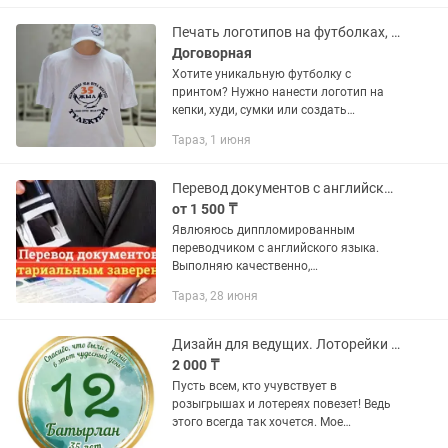
Печать логотипов на футболках, кепках и сувенирах !
Договорная
Хотите уникальную футболку с
принтом? Нужно нанести логотип на
кепки, худи, сумки или создать
корпоративные подарки? Мы
Тараз, 1 июня
предлагаем качественную печать на
текстиле и сувенирной продукции по
доступным...
Перевод документов с английского языка на русский
от 1 500 ₸
Явлюяюсь диппломированным
переводчиком с английского языка.
Выполняю качественно,
профессионально и в срок перевод
Тараз, 28 июня
документов любой сложности. В том
числе документы для нотариального
заверения
Дизайн для ведущих. Лоторейки на той.
2 000 ₸
Пусть всем, кто учувствует в
розыгрышах и лотереях повезет! Ведь
этого всегда так хочется. Мое
исполнение лотерейных билетиков для