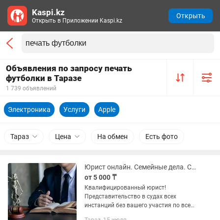
Kaspi.kz
Открыть
Открыть в Приложении Kaspi.kz
Объявления по запросу печать
футболки в Таразе
1 739 объявлений
Электроника
Услуги
Apple
Тараз
Цена
На обмен
Есть фото
Юрист онлайн. Семейные дела. Снятие с ареста. Взыскание долгов.
от 5 000 ₸
Квалифицированный юрист!
Представительство в судах всех
инстанций без вашего участия по всем
семейным делам. • Развод, Алименты,