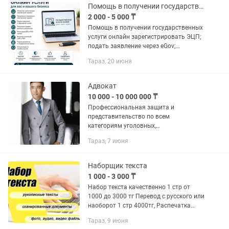
Помощь в получении государственных услуги онлайн
2 000 - 5 000 ₸
Помощь в получении государственных
услуги онлайн зарегистрировать ЭЦП;
подать заявление через eGov;
получить справки; заполнять
Тараз, 20 июня
документы онлайн; зарегистрировать
ИП или ТОО по стандартной...
Адвокат
10 000 - 10 000 000 ₸
Профессиональная защита и
представительство по всем
категориям уголовных,
административных и гражданских дел!
Тараз, 7 июня
Составление юридических и
процессуальных документов ( Исковые
требования, Отзывы,...
Наборщик текста
1 000 - 3 000 ₸
Набор текста качественно 1 стр от
1000 до 3000 тг Перевод с русского или
наоборот 1 стр 4000тг, Распечатка
документов В бумажном и
Тараз, 9 июня
электронном виде