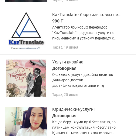
Тараз, 15 июля
Установление и оспаривание
отцовства, Раздел совместно
нажитого...
KazTranslate - бюро языковых переводов
990 ₸
Агентство языковых переводов
"KazTranslate" предлагает услуги по
письменному и устному переводу с
более 100 языков мира. Нотариальное
Тараз, 19 июня
заверение перевода; Письменные
переводы: - Перевод всех видов...
Услуги дизайна
Договорная
Оказываю услуги дизайна визиток
,баннеров ,постов
,сертификатов,логотипов и тд
Тараз, 25 июля
Юридические услуги!
Договорная
Кеңес беру - жұма күні бесплатно, по
пятницам консультация - бесплатно.
Қызметті - мемлекеттік және орыс