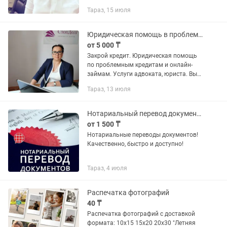
тілінде толық көрсетеміз. Оказываем
Тараз, 15 июля
услуги на государственном и русском
языке. ТОО "Ваш...
Юридическая помощь в проблемных кредитах и онлайн-займах. Тараз.
от 5 000 ₸
Закрой кредит. Юридическая помощь
по проблемным кредитам и онлайн-
займам. Услуги адвоката, юриста. Вы
устали от кредитов и микрозаймов
Тараз, 13 июля
Юридическая компания СтопДолг
предлагает решение по проблемным...
Нотариальный перевод документов
от 1 500 ₸
Нотариальные переводы документов!
Качественно, быстро и доступно!
Тараз, 4 июля
Распечатка фотографий
40 ₸
Распечатка фотографий с доставкой
формата: 10х15 15х20 20х30 "Летняя