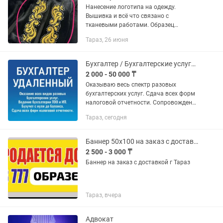
Нанесение логотипа на одежду.
Вышивка и всё что связано с
тканевыми работами. Образец
бесплатно
Тараз, 26 июня
Бухгалтер / Бухгалтерские услуги. Консультация по телефону в режиме 16/7
2 000 - 50 000 ₸
Оказываю весь спектр разовых
бухгалтерских услуг. Сдача всех форм
налоговой отчетности. Сопровождение
бухгалтерии ТОО и ИП удаленно.
Тараз, сегодня
Бухучет с нуля до баланса. Цена за
услуги договорная, зависит от...
Баннер 50х100 на заказ с доставкой г Тараз
2 500 - 3 000 ₸
Баннер на заказ с доставкой г Тараз
Тараз, вчера
Адвокат