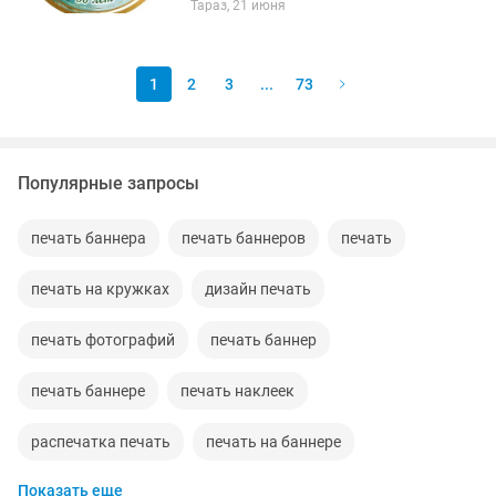
Тараз, 21 июня
Юбилея✅ 🔸Цена дизайна в
электронном варианте - 2000 тг
Распечатать...
1
2
3
...
73
Популярные запросы
печать баннера
печать баннеров
печать
печать на кружках
дизайн печать
печать фотографий
печать баннер
печать баннере
печать наклеек
распечатка печать
печать на баннере
Показать еще
печать визиток
наружная реклама печать