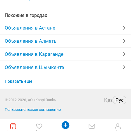
печать баннера наружная
дизайн печать визиток
Похожие в городах
печать для наружной рекламы
Объявления в Астане
Объявления в Алматы
Объявления в Караганде
Объявления в Шымкенте
Объявления в Усть-Каменогорске
Показать еще
Объявления в Актобе
Қаз
Рус
© 2012-2026, АО «Kaspi Bank»
Объявления в Актау
Пользовательское соглашение
Объявления в Уральске