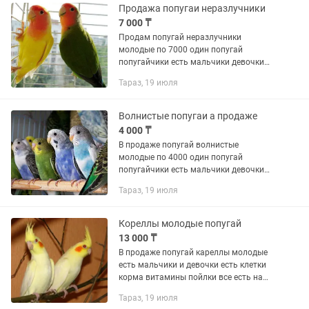
Продажа попугаи неразлучники
7 000 ₸
Продам попугай неразлучники
молодые по 7000 один попугай
попугайчики есть мальчики девочки
желтых зеленый цвета есть клетки
Тараз, 19 июля
корма витамины пойлки все есть на
продажу есть доставка по городу за...
Волнистые попугаи а продаже
4 000 ₸
В продаже попугай волнистые
молодые по 4000 один попугай
попугайчики есть мальчики девочки
разных цветов выбор большой есть
Тараз, 19 июля
клетки от маленьких размеров до
больших размеров есть корма
витамины пойлки...
Кореллы молодые попугай
13 000 ₸
В продаже попугай кареллы молодые
есть мальчики и девочки есть клетки
корма витамины пойлки все есть на
продажу есть доставка по городу за
Тараз, 19 июля
отдельную цену есть отправка другие