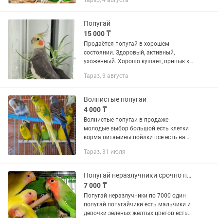
Тараз, 4 августа
все есть на продажу город Тараз есть
доставка по городу за отдельную...
Попугай
15 000 ₸
Продаётся попугай в хорошем
состоянии. Здоровый, активный,
ухоженный. Хорошо кушает, привык к
людям. Подойдёт как для начинающих,
Тараз, 3 августа
так и для опытных любителей птиц.
Волнистые попугаи
4 000 ₸
Волнистые попугаи в продаже
молодые выбор большой есть клетки
корма витамины пойлки все есть на
продажу есть доставка по городу за
Тараз, 31 июля
отдельную цену есть отправка другие
города звоните только звоните...
Попугай неразлучники срочно продам
7 000 ₸
Попугай неразлучники по 7000 один
попугай попугайчики есть мальчики и
девочки зеленых желтых цветов есть