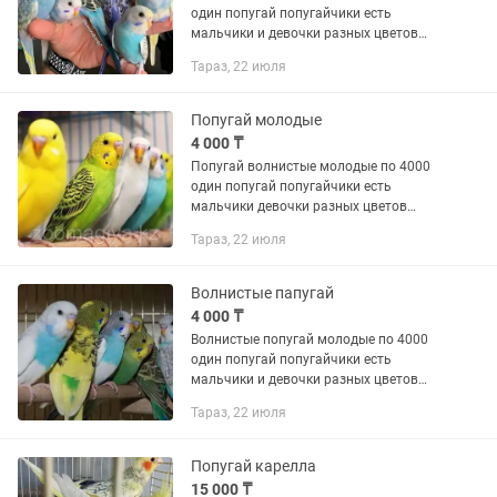
один попугай попугайчики есть
мальчики и девочки разных цветов
есть выбор большой есть клетки для
Тараз, 22 июля
попугаев на продажу есть корм для
попугаев на продажу есть доставка...
Попугай молодые
4 000 ₸
Попугай волнистые молодые по 4000
один попугай попугайчики есть
мальчики девочки разных цветов
выбор большой есть клетки для
Тараз, 22 июля
попугаев на продажу есть корма
витамины для попугаев на продажу
есть...
Волнистые папугай
4 000 ₸
Волнистые попугай молодые по 4000
один попугай попугайчики есть
мальчики и девочки разных цветов
есть выбор большой есть клетки для
Тараз, 22 июля
попугаев на продажу есть корм для
попугаев на продажу есть доставка...
Попугай карелла
15 000 ₸