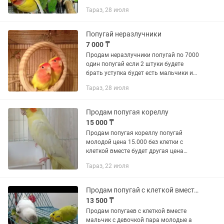
молодые есть клетки для попугаев на
Тараз, 28 июля
продажу есть корм для попугаев на
продажу есть доставка по...
Попугай неразлучники
7 000 ₸
Продам неразлучники попугай по 7000
один попугай если 2 штуки будете
брать уступка будет есть мальчики и
девочки есть клетки для попугаев на
Тараз, 28 июля
продажу есть корм для попугаев на
продажу есть доставка по...
Продам попугая кореллу
15 000 ₸
Продам попугая кореллу попугай
молодой цена 15.000 без клетки с
клеткой вместе будет другая цена
звоните только звоните сообщение не
Тараз, 22 июля
читаю
Продам попугай с клеткой вместе срочно
13 500 ₸
Продам попугаев с клеткой вместе
мальчик с девочкой пара молодые а