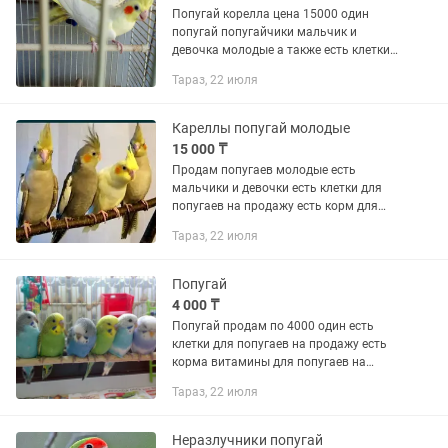
Попугай корелла цена 15000 один
попугай попугайчики мальчик и
девочка молодые а также есть клетки
для попугаев на продажу есть корм
Тараз, 22 июля
витамины для попугаев есть на
продажу есть доставка по городу за...
Кареллы попугай молодые
15 000 ₸
Продам попугаев молодые есть
мальчики и девочки есть клетки для
попугаев на продажу есть корм для
попугаев на продажу есть доставка по
Тараз, 22 июля
городу за отдельную цену есть
отправка в другие города звоните...
Попугай
4 000 ₸
Попугай продам по 4000 один есть
клетки для попугаев на продажу есть
корма витамины для попугаев на
продажу есть доставка по городу за
Тараз, 22 июля
отдельную цену есть отправка другие
города
Неразлучники попугай