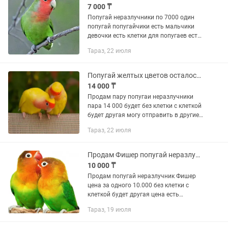
7 000 ₸
Попугай неразлучники по 7000 один
попугай попугайчики есть мальчики
девочки есть клетки для попугаев есть
на продажу есть корма витамины
Тараз, 22 июля
пойлки все есть на продажу есть
доставка по городу за...
Попугай желтых цветов осталось пара
14 000 ₸
Продам пару попугаи неразлучники
пара 14 000 будет без клетки с клеткой
будет другая могу отправить в другие
города звоните только звоните
Тараз, 22 июля
сообщения не читаю
Продам Фишер попугай неразлучники
10 000 ₸
Продам попугай неразлучник Фишер
цена за одного 10.000 без клетки с
клеткой будет другая цена есть
доставка по городу за отдельную цену
Тараз, 19 июля
есть отправка другие города звоните
только звоните сообщение не...