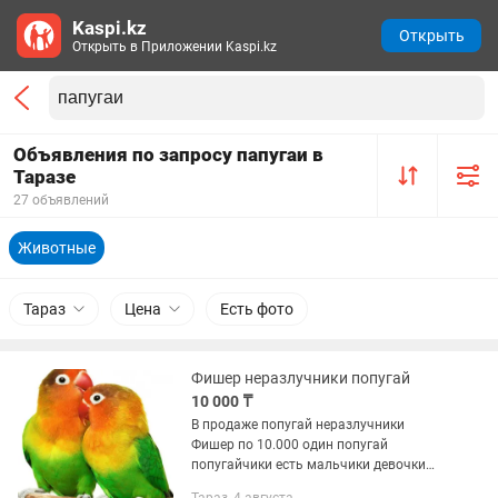
Kaspi.kz
Открыть
Открыть в Приложении Kaspi.kz
Объявления по запросу папугаи в
Таразе
27 объявлений
Животные
Тараз
Цена
Есть фото
Фишер неразлучники попугай
10 000 ₸
В продаже попугай неразлучники
Фишер по 10.000 один попугай
попугайчики есть мальчики девочки
есть клетки корма витамины пойлки