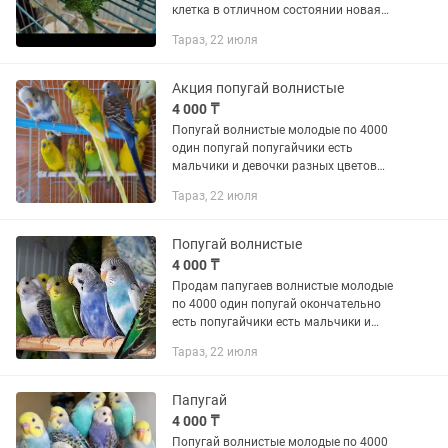
клетка в отличном состоянии новая
цена 13500 могу сделать доставку за
Тараз, 22 июля
отдельную цену все остальное
вопросы по телефону
Акция попугай волнистые
4 000 ₸
Попугай волнистые молодые по 4000
один попугай попугайчики есть
мальчики и девочки разных цветов
выбор большой есть клетки для
Тараз, 22 июля
попугаев на продажу есть корм для
попугаев на продажу при покупке 2...
Попугай волнистые
4 000 ₸
Продам папугаев волнистые молодые
по 4000 один попугай окончательно
есть попугайчики есть мальчики и
девочки разных цветов есть выбор
Тараз, 22 июля
большой клетки для попугаев на
продажу цены от 5000 до 6000 есть...
Папугай
4 000 ₸
Попугай волнистые молодые по 4000