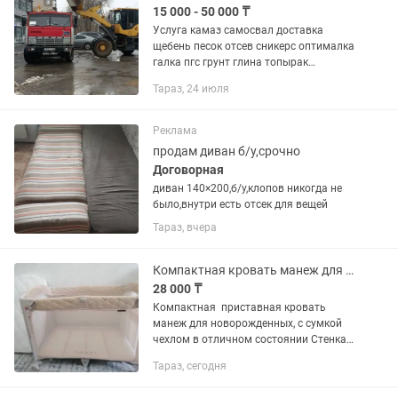
15 000 - 50 000 ₸
Услуга камаз самосвал доставка
щебень песок отсев сникерс оптималка
галка пгс грунт глина топырак
чернозем навоз
Тараз, 24 июля
Реклама
продам диван б/у,срочно
Договорная
диван 140×200,б/у,клопов никогда не
было,внутри есть отсек для вещей
Тараз, вчера
Компактная кровать манеж для малыша
28 000 ₸
Компактная приставная кровать
манеж для новорожденных, с сумкой
чехлом в отличном состоянии Стенка
манежа опускается наполовину и тем
Тараз, сегодня
самым становится приставной
кроваткой. В комплекте сумка для...