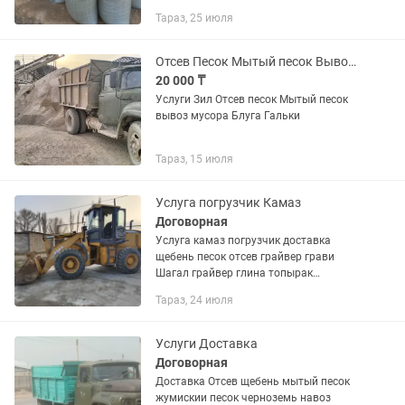
доставка выгрузка улица
Тараз, 25 июля
Самаркандская 79 работаем с9утра до
7вечера.
Отсев Песок Мытый песок Вывоз мусора
20 000 ₸
Услуги Зил Отсев песок Мытый песок
вывоз мусора Блуга Гальки
Тараз, 15 июля
Услуга погрузчик Камаз
Договорная
Услуга камаз погрузчик доставка
щебень песок отсев грайвер грави
Шагал грайвер глина топырак
чернозем отсев кызыл мыты галка
Тараз, 24 июля
балас уголь асфальт вывоз мусор
ломаем дом
Услуги Доставка
Договорная
Доставка Отсев щебень мытый песок
жумискии песок черноземь навоз