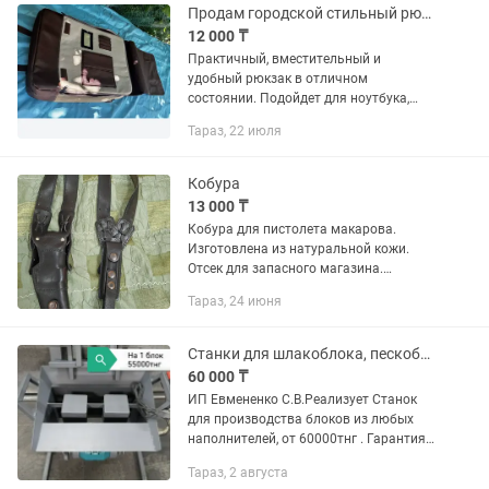
Продам городской стильный рюкзак
12 000 ₸
Практичный, вместительный и
удобный рюкзак в отличном
состоянии. Подойдет для ноутбука,
учебы, работы, командировок и
Тараз, 22 июля
путешествий. Характеристики
Подходит для ноутбука до 18 дюймов.
Большое...
Кобура
13 000 ₸
Кобура для пистолета макарова.
Изготовлена из натуральной кожи.
Отсек для запасного магазина.
Регулировка имеется.
Тараз, 24 июня
Станки для шлакоблока, пескоблока, отсевоблока
60 000 ₸
ИП Евмененко С.В.Реализует Станок
для производства блоков из любых
наполнителей, от 60000тнг . Гарантия
качества, Доставка из г.Костаная по
Тараз, 2 августа
Казахстану бесплатно! Станок на 1-2-3-