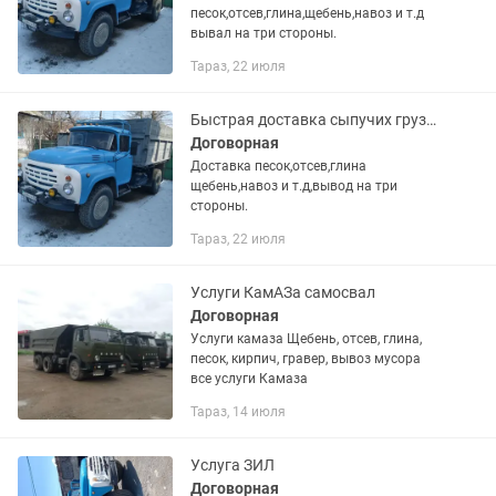
песок,отсев,глина,щебень,навоз и т.д
вывал на три стороны.
Тараз, 22 июля
Быстрая доставка сыпучих грузов
Договорная
Доставка песок,отсев,глина
щебень,навоз и т.д,вывод на три
стороны.
Тараз, 22 июля
Услуги КамАЗа самосвал
Договорная
Услуги камаза Щебень, отсев, глина,
песок, кирпич, гравер, вывоз мусора
все услуги Камаза
Тараз, 14 июля
Услуга ЗИЛ
Договорная