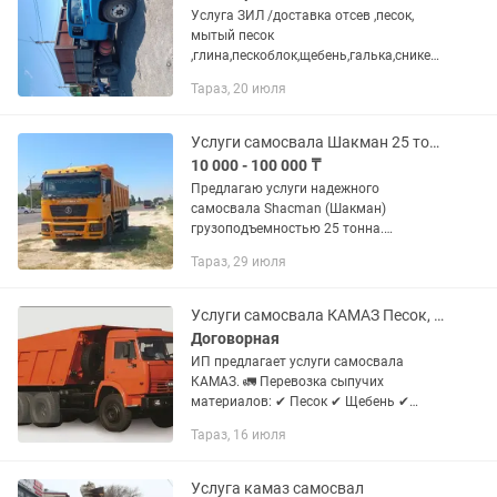
Услуга ЗИЛ /доставка отсев ,песок,
мытый песок
,глина,пескоблок,щебень,галька,сникер
с,и.т.звоните обсудим.
Тараз, 20 июля
Услуги самосвала Шакман 25 тонн
10 000 - 100 000 ₸
Предлагаю услуги надежного
самосвала Shacman (Шакман)
грузоподъемностью 25 тонна.
Работаю по городу Тараз и всей
Тараз, 29 июля
Жамбылской области. Рассматриваю
как разовые заказы, так и
долгосрочные объекты...
Услуги самосвала КАМАЗ Песок, щебень, вывоз мусора
Договорная
ИП предлагает услуги самосвала
КАМАЗ. 🚛 Перевозка сыпучих
материалов: ✔ Песок ✔ Щебень ✔
Отсев ✔ ПГС ✔ Грунт ✔ Строительный
Тараз, 16 июля
мусор Работаем быстро и аккуратно.
Подача техники без задержек.
Опытный...
Услуга камаз самосвал