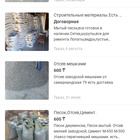
Тараз, позавчера
Строительные материалы.Есть Доставка !Цемент.Песок.Отсев.Мытый песок
Договорная
Мытый песок,все готовое в
наличии.Сетки,шурупы,все для
ремонта Лопаты,ведра,пустые
мешки,гипс,кафельный клей и тд….
Тараз, 6 августа
Отсев мешками
600 ₸
Отсев заводской мешками ул
самаркандская 79 есть доставка
Тараз, 31 июля
Песок,Отсев,Цемент.
600 ₸
Песок джумински, Песок мытый. Отсев
мелкий заводской, Цемент М-450 М-500
,Навоз перегнивший мешками. есть