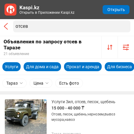
Kaspi.kz
Открыть
Открыть в Приложении Kaspi.kz
Объявления по запросу отсев в
Таразе
21 объявление
Услуги
Для дома и сада
Прокат и аренда
Для бизнеса
Тараз
Цена
Есть фото
Услуги Зил, отсев, песок, щебень
15 000 - 40 000 ₸
Отсев, песок, щебень,чернозем,вывоз
мусора,навоз