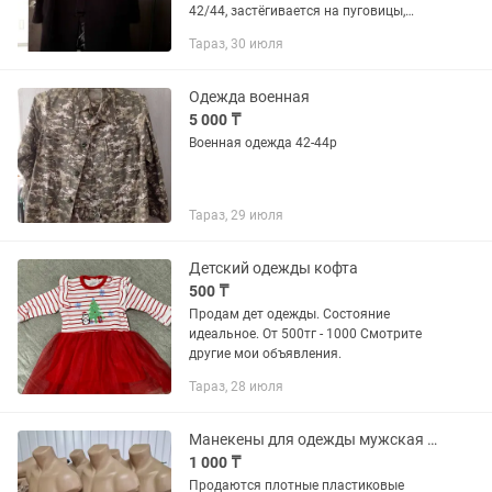
42/44, застёгивается на пуговицы,
длина 88 см. Сезон: осень, зима, раняя
Тараз, 30 июля
весна. Пальто классное )
Одежда военная
5 000 ₸
Военная одежда 42-44р
Тараз, 29 июля
Детский одежды кофта
500 ₸
Продам дет одежды. Состояние
идеальное. От 500тг - 1000 Смотрите
другие мои объявления.
Тараз, 28 июля
Манекены для одежды мужская 6 ШТУК
1 000 ₸
Продаются плотные пластиковые