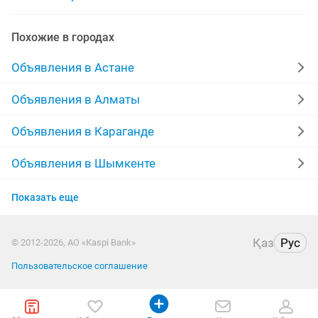
одежда бренд
деткая одежда
одежда 48
Похожие в городах
одежда муж
одежда отл
вещи одежда
Объявления в Астане
Объявления в Алматы
Объявления в Караганде
Объявления в Шымкенте
Объявления в Усть-Каменогорске
Показать еще
Объявления в Актобе
Қаз
Рус
© 2012-2026, АО «Kaspi Bank»
Объявления в Актау
Пользовательское соглашение
Объявления в Уральске