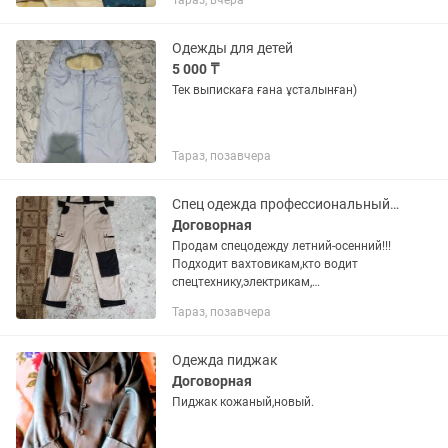
Тараз, вчера
демисезонная.Жилетки.Большой
ассортимент.Адрес 6мкр.Цены и
наличие уточняйте в .Возраст...
Одежды для детей
5 000 ₸
Тек выпискаға ғана ұсталынған)
Тараз, позавчера
Спец одежда профессиональный!!!
Договорная
Продам спецодежду летний-осенний!!!
Подходит вахтовикам,кто водит
спецтехнику,электрикам,
электромонтажникам,сантехникам,кто
Тараз, позавчера
делает
евроремонт,отделку,автоэлектрикам,
малярам и тогдали итд!!!подходит...
Одежда пиджак
Договорная
Пиджак кожаный,новый.