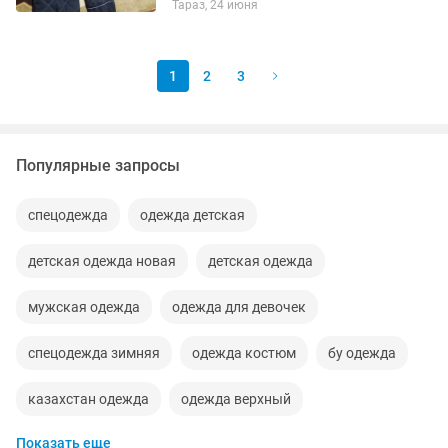
Тараз, 24 июня
1
2
3
Популярные запросы
спецодежда
одежда детская
детская одежда новая
детская одежда
мужская одежда
одежда для девочек
спецодежда зимняя
одежда костюм
бу одежда
казахстан одежда
одежда верхный
Показать еще
одежда для собак
одежда для девочек детская