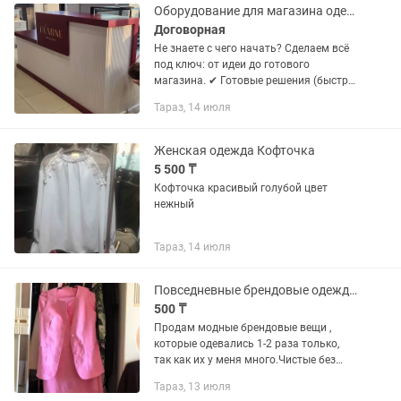
Оборудование для магазина одежды под ключ
Договорная
Не знаете с чего начать? Сделаем всё
под ключ: от идеи до готового
магазина. ✔ Готовые решения (быстро
и недорого) ✔ Индивидуальный дизайн
Тараз, 14 июля
✔ Производство без посредников 📦
Что делаем: — вешала,...
Женская одежда Кофточка
5 500 ₸
Кофточка красивый голубой цвет
нежный
Тараз, 14 июля
Повседневные брендовые одежды пиджаки костюмы , кофты
500 ₸
Продам модные брендовые вещи ,
которые одевались 1-2 раза только,
так как их у меня много.Чистые без
запаха , покупались в дорогих бутиках.
Тараз, 13 июля
Отдам дешево Размеры подойдут на М