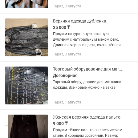
Тараз, 3 августа
Верхняя одежда дубленка.
25 000 ₸
Продам натуральную кожаную
дублёнку с натуральным мехом рекс.
Длинная, чёрного цвета, очень тёплая
и стильная. Качественная
Тараз, 3 августа
натуральная кожа, мягкая и приятная
на ощупь. Мех на воротнике, манжетах
и...
Торговый оборудование для магазина одежды
Договорная
Торговый оборудование для магазина
одежды. Все новые можно на заказ
Тараз, 1 августа
Женская верхняя одежда пальто
9 000 ₸
Продам тёплое пальто в классическом
стиле. В хорошем состоянии. Размер