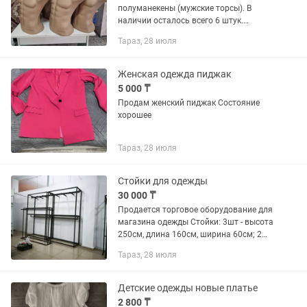
полуманекены (мужские торсы). В
наличии осталось всего 6 штук.
Состояние отличное, чистые, целые, без
Тараз, 28 июля
трещин и царапин. Отличная вещь для
тех, кто шьет, занимается...
Женская одежда пиджак
5 000 ₸
Продам женский пиджак Состояние
хорошее
Тараз, 28 июля
Стойки для одежды
30 000 ₸
Продается торговое оборудование для
магазина одежды Стойки: 3шт - высота
250см, длина 160см, ширина 60см; 2
шт - высота 200см, длина 200см,
Тараз, 28 июля
ширина 50см Цена 30 000тг за единицу,
торг Звоните, пишите
Детские одежды новые платье
2 800 ₸