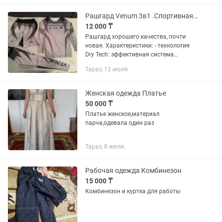
Л и ХЛ.
Рашгард Venum 3в1 .Спортивная одежда
12 000 ₸
Рашгард хорошего качества, почти
новая. Характеристики: - технология
Dry Tech: эффективная система
влагоотвода, которая увеличивает
Тараз, 12 июля
скорость вывода влаги с тела; -
компрессионная функция рашгарда...
Женская одежда Платье
50 000 ₸
Платье женское,материал
парча,одевала один раз
Тараз, 8 июля
Рабочая одежда Комбинезон
15 000 ₸
Комбинезон и куртка для работы