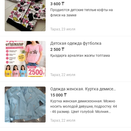
3 600 ₸
Продаются детские теплые кофты на
флисе на замке
Тараз, 23 июля
Детская одежда футболка
2 500 ₸
Қыздарға арналған жазғы топтама
Тараз, 22 июля
Одежда женская. Куртка демисезонная женская
15 000 ₸
Куртка женская демисезонная. Можно
носить молодой девушке, подростку. 44
- 46 размер. Цвет голубой. Молния
замок, клепки, вся фурнитура в
Тараз, 22 июля
рабочем состоянии. Потертостей нет.
Есть в наличии ремень...