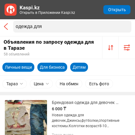
Kaspi.kz
Открыть
Открыть в Приложении Kaspi.kz
Объявления по запросу одежда для
в Таразе
58 объявлений
Личные вещи
Для бизнеса
Детям
Тараз
Цена
На обмен
Есть фото
Брендовая одежда для девочек футболки
6 000 ₸
Новая одежда для
девочек.Джинсы,футболки,спортивные
костюмы.Колготки возраст8-10
лет(Корея).Куртка для мальчика