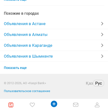
модель наращивание ресниц
модели наращивание
наращивание ресниц любой
Похожие в городах
работа наращивание ресниц
Объявления в Астане
наращивание материалы
Объявления в Алматы
качественное наращивание ресниц
Объявления в Караганде
качественное наращивание
Объявления в Шымкенте
Объявления в Усть-Каменогорске
нужны модели на наращивание ресниц
Показать еще
Объявления в Актобе
выезд наращивание ресниц
Қаз
Рус
© 2012-2026, АО «Kaspi Bank»
Объявления в Костанае
наращивание ресниц на выезд
Пользовательское соглашение
Объявления в Павлодаре
маникюр наращивание дизайны