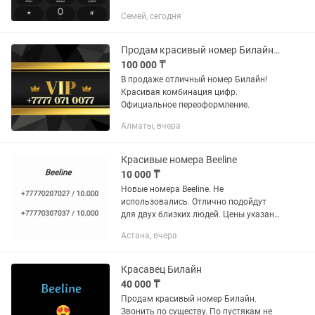
переоформлением на ваше имя.
Семей, сегодня
Продам красивый номер Билайн!!!
100 000 ₸
В продаже отличный номер Билайн!
Красивая комбинация цифр.
Официальное переоформление.
Алматы, вчера
Красивые номера Beeline
10 000 ₸
Новые номера Beeline. Не
использовались. Отлично подойдут
для двух близких людей. Цены указаны
на фото. Можно переоформить в
Астана, вчера
любом городе. Торга нет. Обмен не
интересует.
Красавец Билайн
40 000 ₸
Продам красивый номер Билайн.
Звонить по существу. По пустякам не