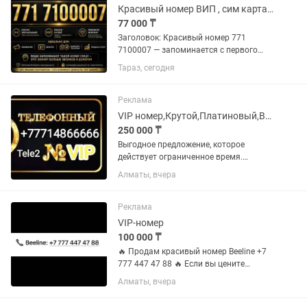
Красивый номер ВИП , сим карта , есим , VIP
77 000 ₸
Заголовок: Красивый номер 771
7100007 — запоминается с первого
раза Описание: Продам красивый и
Тараз, сегодня
легко запоминающийся номер. 771
7100007 — почти зеркальный формат
— много нулей (эффект «дорогого»...
Реклама
VIP номер,Крутой,Платиновый,Вип,Акция,Симкарта,Теле2,Sim,Тариф,Number,
250 000 ₸
Выгодное предложение, которое
действует ограниченное время.
Успейте приобрести. Продам VIP
Алматы, вчера
номер Теле2, Крутой номер, для
бизнеса. Платиновый номер. С
хорошим выгодным тарифам. Best
Реклама
номер VIP. Можно...
VIP-номер
100 000 ₸
🔥 Продам красивый номер Beeline +7
777 447 47 88 🔥 Если вы цените
красивые и легко запоминающиеся
Алматы, вчера
номера — этот вариант для вас! ✔️
Легко запоминается. ✔️ Отлично