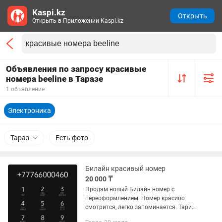
Kaspi.kz
Открыть
Открыть в Приложении Kaspi.kz
Объявления по запросу красивые
номера beeline в Таразе
1 объявление
Электроника
Тараз
Есть фото
Билайн красивый номер
20 000 ₸
Продам новый Билайн номер с
переоформлением. Номер красиво
смотрится, легко запоминается. Тариф
простой