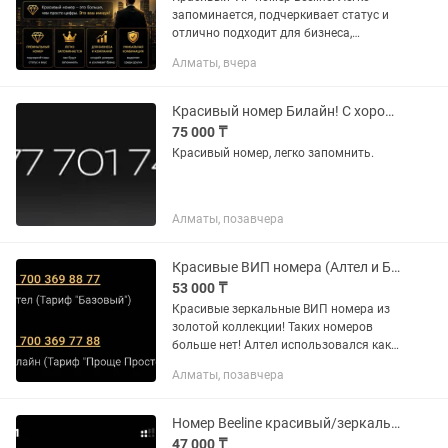
запоминается, подчеркивает статус и
отлично подходит для бизнеса,
компании или личного использования.
Алматы, вчера
Редкая и эффектная комбинация цифр.
Официальное переоформление....
Красивый номер Билайн! С хорошим тарифом!!!
75 000 ₸
Красивый номер, легко запомнить.
Алматы, позавчера
Красивые ВИП номера (Алтел и Билайн)
53 000 ₸
Красивые зеркальные ВИП номера из
золотой коллекции! Таких номеров
больше нет! Алтел использовался как
личный номер Билайн использовался
Алматы, позавчера
как рабочий номер фирмы Я
единственный владелец Покупал 8...
Номер Beeline красивый/зеркальный
47 000 ₸