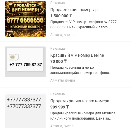
подходит для бизнеса, рекламы и...
Реклама
Продается вип номер vip
1 500 000 ₸
Продается VIP-номер телефона 📞 8777
666 66 56 Очень красивый и легко
запоминающийся номер. Идеально
Астана, вчера
подходит для бизнеса: — доставка еды
— таксопарк — шиномонтаж —
автосервис — магазины и службы...
Реклама
Красивый VIP номер Beeline
70 000 ₸
Продам красивый и легко
запоминающийся номер телефона
Beeline. Номер: +7 777 789 87 87 Цена:
Алматы, вчера
70 000 тенге Отлично подойдёт для
бизнеса, рекламы, работы с клиентами
или личного...
Реклама
Продам красивые gsm номера
999 999 ₸
Продам красивые номера для бизнеса
или личного пользования. Цена за
пару. +77777337377 +77077337377
Астана, вчера