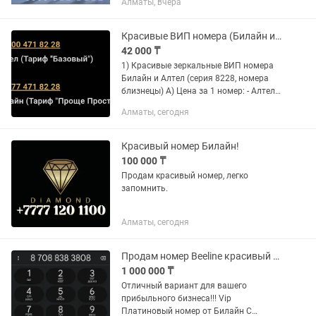
Алматы, вчера
Красивые ВИП номера (Билайн и Алтел)
42 000 ₸
1) Красивые зеркальные ВИП номера
Билайн и Алтел (серия 8228, номера
близнецы) A) Цена за 1 номер: - Алтел
8228: 42 000 тенге - Билайн 8228: 44
Алматы, сегодня
000 тенге - Если покупаете сразу 2
номера: 80 000...
Красивый номер Билайн!
100 000 ₸
Продам красивый номер, легко
запомнить.
Алматы, сегодня
Продам номер Beeline красивый VIP платиновый номер для вашего бизнеса.
1 000 000 ₸
Отличный вариант для вашего
прибыльного бизнеса!!! Vip
Платиновый номер от Билайн С