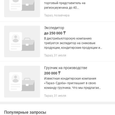
торговый представитель на
регион,мужчина до 40
лет,серьезный,ответственный.
Тараз, позавчера
Экспедитор
до 250 000 ₸
В дистрибьюторскую компанию
требуется экспедитор на снековые
продукции, кондитерские продукции и
напитки. Обязанности •Доставка
Тараз, 31 июля
продукции клиентам по закрепленному
маршруту •Проверка комплектности
и...
Грузчик на производстве
200 000 ₸
Известная кондитерская компания
«Тараз- Сдоба» приглашает в свою
команду грузчика. Что мы предлагаем:
Заработная плата: 200000 тенге в
Тараз, 31 июля
месяц (стабильные выплаты). График
работы: с 09:00 до...
Популярные запросы