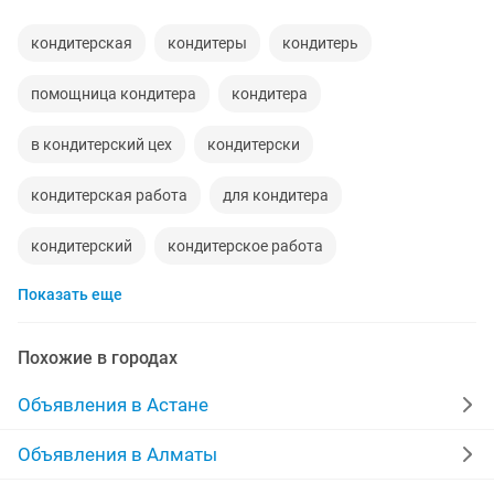
кондитерская
кондитеры
кондитерь
помощница кондитера
кондитера
в кондитерский цех
кондитерски
кондитерская работа
для кондитера
кондитерский
кондитерское работа
Показать еще
кондитерские
работа кондитера
ищу работу кондитера
кондитеры работа
Похожие в городах
кондитерское
кондитер работа
Объявления в Астане
Объявления в Алматы