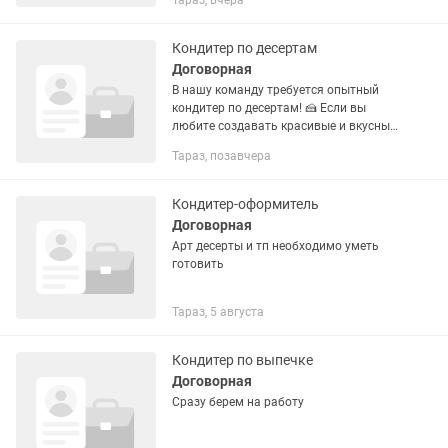
Тараз, вчера
• Женщины в возрасте от 20 до 45 лет. •
Опыт работы не...
Кондитер по десертам
Договорная
В нашу команду требуется опытный
кондитер по десертам! 🍰 Если вы
любите создавать красивые и вкусные
десерты, следите за качеством и хотите
Тараз, позавчера
работать в дружной команде — мы
ждём именно...
Кондитер-оформитель
Договорная
Арт десерты и тп необходимо уметь
готовить
Тараз, 5 августа
Кондитер по выпечке
Договорная
Сразу берем на работу