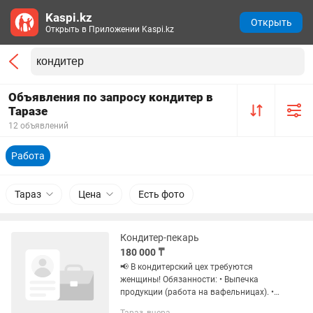
Kaspi.kz
Открыть
Открыть в Приложении Kaspi.kz
Объявления по запросу кондитер в
Таразе
12 объявлений
Работа
Тараз
Цена
Есть фото
Кондитер-пекарь
180 000 ₸
📢 В кондитерский цех требуются
женщины! Обязанности: • Выпечка
продукции (работа на вафельницах). •
Подготовка и замес теста. Требования: