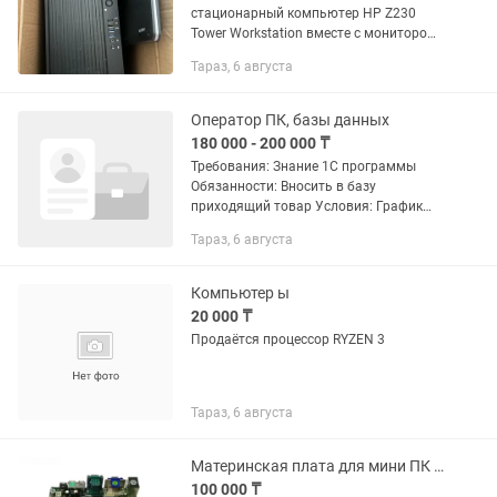
стационарный компьютер HP Z230
Tower Workstation вместе с монитором
HP Pavilion 23bw. Комплект:
Тараз, 6 августа
Системный блок HP Z230 Tower
Workstation Монитор HP Pavilion 23bw
(23”,...
Оператор ПК, базы данных
180 000 - 200 000 ₸
Требования: Знание 1С программы
Обязанности: Вносить в базу
приходящий товар Условия: График
6/1 9.00-18.00 Официальное
Тараз, 6 августа
трудоустройство
Компьютер ы
20 000 ₸
Продаётся процессор RYZEN 3
Тараз, 6 августа
Материнская плата для мини ПК и банкоматов
100 000 ₸