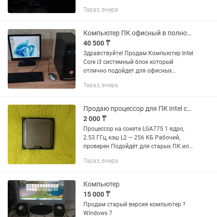
i5-11400F (6 ядер / 12 потоков)
Тараз, вчера
•Видеокарта: GTX 1660 Ti (тянет все
современные...
Компьютер ПК офисный в полном комплекте офис ПК для работы
40 500 ₸
Здравствуйте! Продам Компьютер Intel
Core i3 системный блок который
отлично подойдет для офисных
работы, старых игр, просмотра
Тараз, вчера
фильмов, посиделок в интернете,
проще говоря для офисного
использования...
Продаю процессор для ПК Intel celeron LGA775
2 000 ₸
Процессор на сокете LGA775 1 ядро,
2.53 ГГц, кэш L2 — 256 КБ Рабочий,
проверен Подойдёт для старых ПК или
на замену аналогичного процессора
Тараз, вчера
Цена: 2 000 тг, торг
Компьютер
15 000 ₸
Продам старый версия компьютер ?
Windows 7