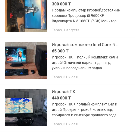
300 000 ₸
Продам компьютер игровой,состояние
хорошее Процессор i5-9600KF
Видеокарта NV 1660Ti (6Gb) Монитор
Asus на 165 Гц 1920х1080 Память 1Т В
Тараз, 1 августа
комплекте с клавиатурой,мышкой(ROG
Strix Impact II) и...
Игровой компьютер Intel Core i5 в полном комплекте для общего использования
65 300 ₸
Игровой ПК — полный комплект, сел и
играй! Отличный вариант для игр,
учебы и повседневных задач.
Компьютер полностью готов к работе
Тараз, 31 июля
— ничего докупать не нужно! 💻
Характеристики: • Процессор...
Игровой ПК
440 000 ₸
Игровой ПК + полный комплект Сел и
играй Продам игровой компьютер,
собирался в сентябре прошлого года.
Все комплектующие в отличном
Тараз, 31 июля
состоянии, использовались аккуратно.
Никаких ремонтов,...