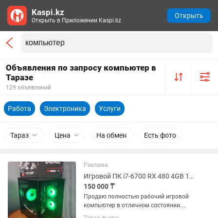
Kaspi.kz
Открыть
Открыть в Приложении Kaspi.kz
Объявления по запросу компьютер в
Таразе
129 объявлений
Работа
Электроника
Услуги
Тараз
Цена
На обмен
Есть фото
Реклама
Игровой ПК i7-6700 RX 480 4GB 16GB DDR4 SSD ARGB-подсветка
150 000 ₸
Продаю полностью рабочий игровой
компьютер в отличном состоянии.
Собран в современном корпусе с