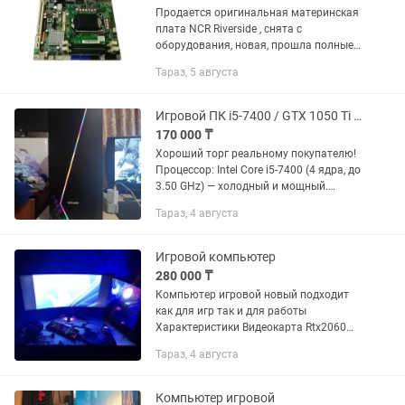
Продается оригинальная материнская
плата NCR Riverside , снята с
оборудования, новая, прошла полные
диагностические тесты — полностью
Тараз, 5 августа
рабочая. Состояние: новая,
протестирована, без следов...
Игровой ПК i5-7400 / GTX 1050 Ti / 2 SSD / Брендовая сборка
170 000 ₸
Хороший торг реальному покупателю!
Процессор: Intel Core i5-7400 (4 ядра, до
3.50 GHz) — холодный и мощный.
Видеокарта: NVIDIA GeForce GTX 1050
Тараз, 4 августа
Ti (4GB GDDR5) — тянет всё: CS2, Dota 2,
GTA V,...
Игровой компьютер
280 000 ₸
Компьютер игровой новый подходит
как для игр так и для работы
Характеристики Видеокарта Rtx2060
super 8гб Процессор i5 11400f
Тараз, 4 августа
Оперативка 16gb ozy Ssd 512gb
Монитор изогнутый xtreon 165герц...
Компьютер игровой