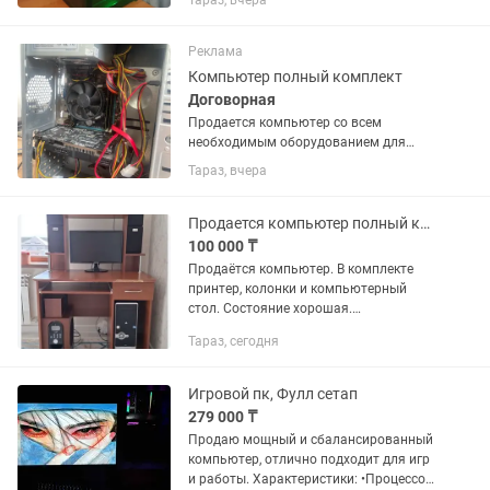
Тараз, вчера
закалённым стеклом и красивой ARGB-
подсветкой (пульт управления в
комплекте). Отлично подойдёт для
Реклама
игр,...
Компьютер полный комплект
Договорная
Продается компьютер со всем
необходимым оборудованием для
него. Характеристики компьютера: I5-
Тараз, вчера
2320 CPU 3.00GHz NVIDIA GeForce GTX
750 Ti 16гб DDR3 1333МГц HDD 500 GB
Монитор обычный на 60гц Урезанная...
Продается компьютер полный комплект
100 000 ₸
Продаётся компьютер. В комплекте
принтер, колонки и компьютерный
стол. Состояние хорошая.
Характеристика указана в фото. Цена
Тараз, сегодня
100.000
Игровой пк, Фулл сетап
279 000 ₸
Продаю мощный и сбалансированный
компьютер, отлично подходит для игр
и работы. Характеристики: •Процессор: