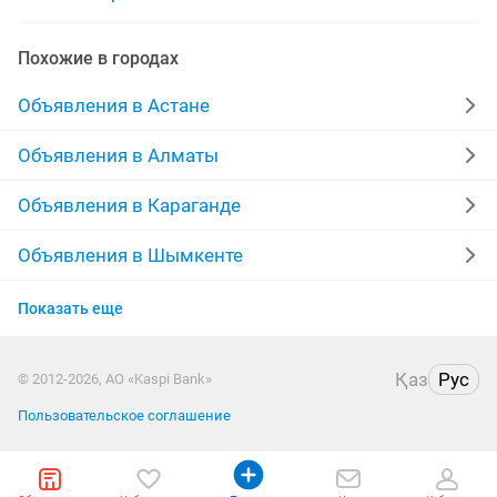
компьютер комплектующие
компьютер ноутбук
Похожие в городах
полный комплект компьютер
бу компьютеры
Объявления в Астане
игры компьютера
блок компьютера
Объявления в Алматы
продать компьютер
мощные компьютеры
Объявления в Караганде
Объявления в Шымкенте
Объявления в Усть-Каменогорске
Показать еще
Объявления в Актобе
Қаз
Рус
© 2012-2026, АО «Kaspi Bank»
Объявления в Павлодаре
Пользовательское соглашение
Объявления в Уральске