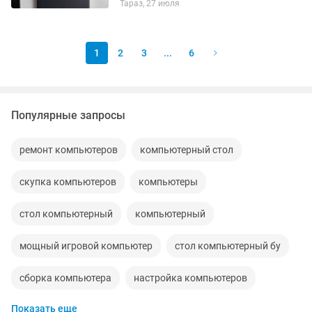
Тараз, 27 июля
1
2
3
...
6
Популярные запросы
ремонт компьютеров
компьютерный стол
скупка компьютеров
компьютеры
стол компьютерный
компьютерный
мощный игровой компьютер
стол компьютерный бу
сборка компьютера
настройка компьютеров
Показать еще
комплект компьютера
пк компьютер