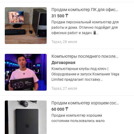
Продам компьютер ПК для офисных задач и слабых игр
31 500 ₸
Продам персональный компьютер для
работы и дома. Отлично подойдет для
офисных работ и задач. 🖥
Характеристики: 1.Процессор: Intel Core
Тараз, 28 июля
2 Duo E8400, 3.0 ГГц, двухъядерный
2.Видеокарта: NVIDIA...
Компьютеры последнего поколения оптом
Договорная
Компьютерные клубы под ключ |
Оборудование и запуск Компания Vega
Limited предлагает поставку
оборудования и помощь в открытии
Тараз, 27 июля
компьютерных клубов. Комплектация:
— Игровые компьютеры под любой...
Продам компьютер хорошем состоянии
60 000 ₸
Продам компьютер хорошем
состоянии пользовались мало