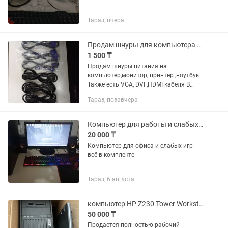
Тараз, вчера
Продам шнуры для компьютера принтера монитора ноутбука
1 500 ₸
Продам шнуры питания на
компьютер,монитор, принтер ,ноутбук
Также есть VGA, DVI ,HDMI кабеля В
хорошем качестве Также есть доставка
Тараз, позавчера
по городу Через яндекс Цены модели
уточнять Все вопросы по...
Компьютер для работы и слабых игр
20 000 ₸
Компьютер для офиса и слабых игр
всё в комплекте
Тараз, 6 августа
компьютер HP Z230 Tower Workstation.
50 000 ₸
Продается полностью рабочий