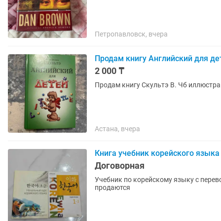
Петропавловск, вчера
Продам книгу Английский для де
2 000 ₸
Продам книгу Скультэ В. Чб иллюстра
Астана, вчера
Книга учебник корейского языка
Договорная
Учебник по корейскому языку с перево
продаются