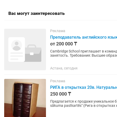
Вас могут заинтересовать
Реклама
Преподаватель английского язы
от 200 000 ₸
Cambridge School приглашает в коман
занятость. Требования: Высшее образование (соответствующий диплом) Сертификат IELTS от
7.0 Опыт преподавания от 2...
Астана, сегодня
Реклама
РИГА в открытках 20в. Натураль
250 000 ₸
Предлагается к продаже уникальное би
sākuma pastkartēs" (Рига в открытках начала XX века). Особе
Эксклюзивный кожаный...