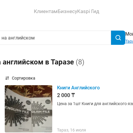
Клиентам
Бизнесу
Kaspi Гид
Мой
Тар
а английском в Таразе
(8)
Сортировка
Книги Английского
2 000 ₸
Цена за 1шт Книги для английского яз
Тараз, 16 июля