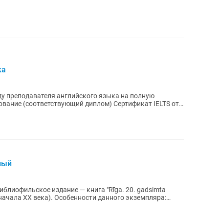
ка
ду преподавателя английского языка на полную
ный
блиофильское издание — книга "Rīga. 20. gadsimta
нности данного экземпляра: