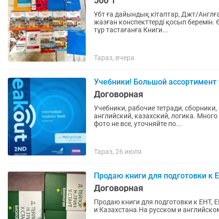
500 ₸
Ұбт ға дайындық кітаптар, Джт/Англға 
жазған конспекттерді қосып беремін.
тұр тастағанға Книги...
Тараз, вчера
Учебники! Большой ассортимент 
Договорная
Учебники, рабочие тетради, сборники,
английский, казахский, логика. Много
фото не все, уточняйте по...
Тараз, 26 июля
Продаю книги для подготовки к 
Договорная
Продаю книги для подготовки к ЕНТ, 
и Казахстана.На русском и английско