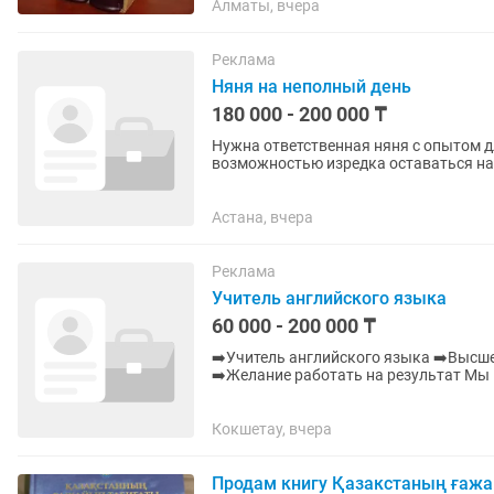
Алматы, вчера
Реклама
Няня на неполный день
180 000 - 200 000 ₸
Нужна ответственная няня с опытом для ребенка 3 лет. Гр
возможностью изредка оставаться на ночь (оплач
опытная няня на долгий срок....
Астана, вчера
Реклама
Учитель английского языка
60 000 - 200 000 ₸
➡️Учитель английского языка ➡️Высше
➡️Желание работать на результат Мы предлагаем: ✅Дружный коллектив ✅Пособия,книги и
учебные материалы ✅Обучение и...
Кокшетау, вчера
Продам книгу Қазакстаның ғажа