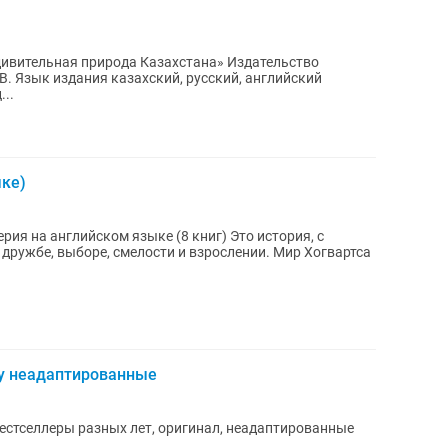
ьная природа Казахстана» Издательство
йский
ц...
ыке)
 дружбе, выборе, смелости и взрослении. Мир Хогвартса
/у неадаптированные
бестселлеры разных лет, оригинал, неадаптированные