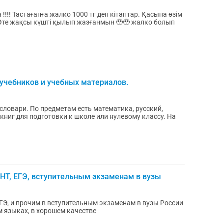
!!!! Тастағанға жалко 1000 тг ден кітаптар. Қасына өзім
 Өте жақсы күшті қылып жазғанмын 🥹🥹 жалко болып
учебников и учебных материалов.
 словари. По предметам есть математика, русский,
 книг для подготовки к школе или нулевому классу. На
ЕНТ, ЕГЭ, вступительным экзаменам в вузы
ЕГЭ, и прочим в вступительным экзаменам в вузы России
м языках, в хорошем качестве