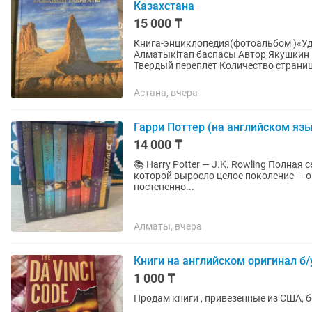
Казахстана
15 000 ₸
Книга-энциклопедия(фотоальбом )«Удивител
Алматыкітап баспасы Автор Якушкин В. Язык издания казахский, русский, англи
Твердый переплет Количество страни
Астана, вчера
Гарри Поттер (на английском яз
14 000 ₸
📚 Harry Potter — J.K. Rowling Полная серия на английском языке (8 книг) Это история, с
которой выросло целое поколение — о
постепенно...
Алматы, вчера
Книги на английском оригинал б
1 000 ₸
Продам книги , привезенные из США, 