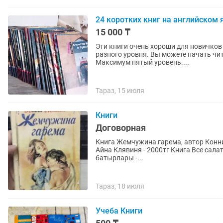
24 коротких книг на английском
15 000 ₸
Эти книги очень хороши для новичков
разного уровня. Вы можете начать чит
Максимум пятый уровень....
Тараз, 15 июля
Книги
Договорная
Книга Жемчужина гарема, автор Конни Мейсон - 1000тг Книга
Айна Клявиня - 2000тг Книга Все салаты - 3000тг Книга Принц и нищий - 1000тг Книга Жамбыл
батырлары -...
Тараз, 18 июля
Учеба Книги