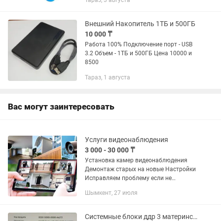
Тараз, 3 августа
Емкость 1000.0 Гб Форм-фактор 2.5
Количество дисков 1 Количество...
Внешний Накопитель 1ТБ и 500ГБ
10 000 ₸
Работа 100% Подключение порт - USB
3.2 Объем - 1ТБ и 500ГБ Цена 10000 и
8500
Тараз, 1 августа
Вас могут заинтересовать
Услуги видеонаблюдения
3 000 - 30 000 ₸
Установка камер видеонаблюдения
Демонтаж старых на новые Настройки
Исправляем проблему если не
записывает жосткий диск Выезд
Шымкент, 27 июля
платный!!!
Системные блоки ддр 3 материнская плата 1155