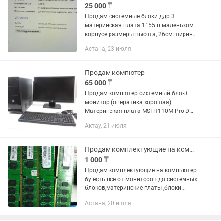
25 000 ₸
Продам системные блоки ддр 3
материнская плата 1155 в маленьком
корпусе размеры высота, 26см ширина
10 см длина 36 см в наличии 4 шт цена
Астана, 23 июля
за одну 25 тысяч могу собрать полную
комплектацию монитор...
Продам компютер
65 000 ₸
Продам компютер системный блок+
монитор (оператика хорошая)
Материнская плата MSI H110M Pro-D
(MS-7996) Процессор Intei Core i3-6100
Актау, 21 июля
3,70GHz Видеокарта NVidia GeForce GTS
450 1...
Продам комплектующие на компьютер
1 000 ₸
Продам комплектующие на компьютер
бу есть все от мониторов до системных
блоков,материнские платы ,блоки
питания ,озу,кулера,жосткие диски и,т,д,
Астана, 20 июля
пишите фото скину не дорого