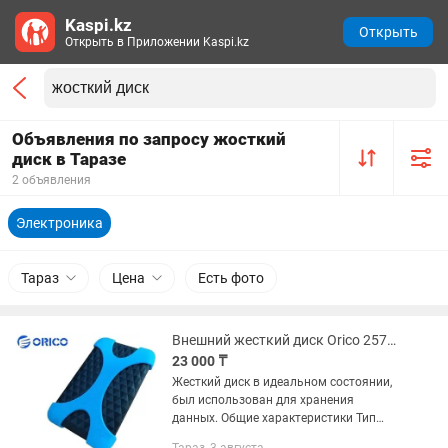
Kaspi.kz
Открыть
Открыть в Приложении Kaspi.kz
Объявления по запросу жосткий
диск в Таразе
2 объявления
Электроника
Тараз
Цена
Есть фото
Внешний жесткий диск Orico 2570 1 Tb
23 000 ₸
Жесткий диск в идеальном состоянии,
был использован для хранения
данных. Общие характеристики Тип
внешний HDD Линейка HDD Enclosure