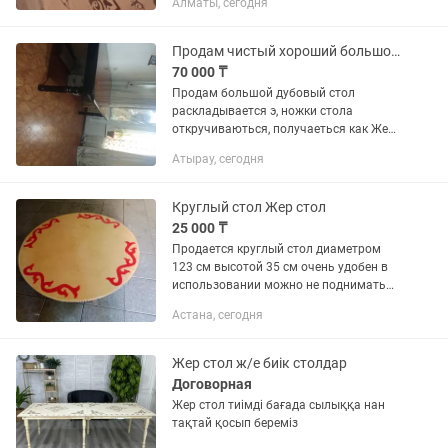
Алматы, сегодня
59а в районе 1 Алматы. Цена 3000тг в
сутки, отдельно 500 тг...
Продам чистый хороший большой стол из чистого дерева дуба, раздвигаетьсЯ
70 000 ₸
Продам большой дубовый стол
раскладывается э, ножки стола
откручиваються, получаеться как Жер
стол
Атырау, сегодня
Круглый стол Жер стол
25 000 ₸
Продается круглый стол диаметром
123 см высотой 35 см очень удобен в
использовании можно не поднимать
катать его безопасно детям можно за
Астана, сегодня
данным столом учить уроки. Возможна
доставка по Мухамедханова
Жер стол ж/е биік столдар
Договорная
Жер стол тиімді бағада сылыққа нан
тақтай қосып береміз