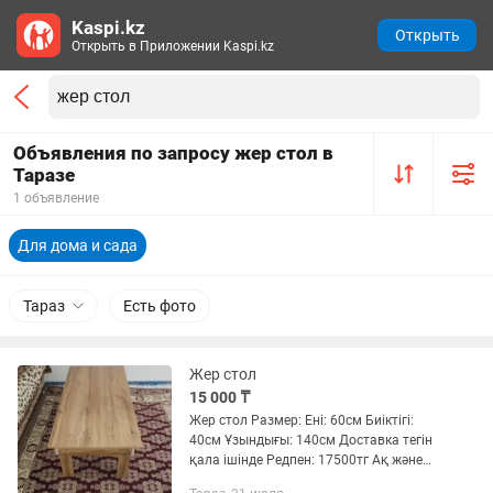
Kaspi.kz
Открыть
Открыть в Приложении Kaspi.kz
Объявления по запросу жер стол в
Таразе
1 объявление
Для дома и сада
Тараз
Есть фото
Жер стол
15 000 ₸
Жер стол Размер: Ені: 60см Биіктігі:
40см Ұзындығы: 140см Доставка тегін
қала ішінде Редпен: 17500тг Ақ және
Қоңыр тусте бар