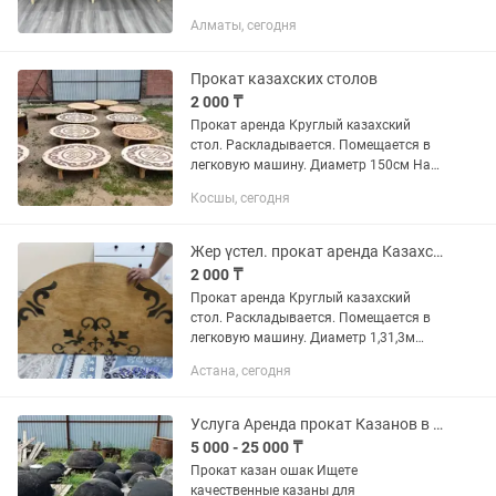
Алматы, сегодня
Прокат казахских столов
2 000 ₸
Прокат аренда Круглый казахский
стол. Раскладывается. Помещается в
легковую машину. Диаметр 150см На
10.12человек Цена 2000 тг сутки
Косшы, сегодня
Дастархан 500тг Самовывоз. Доставки
нет. Находимся в Косшы в...
Жер үстел. прокат аренда Казахский стол
2 000 ₸
Прокат аренда Круглый казахский
стол. Раскладывается. Помещается в
легковую машину. Диаметр 1,31,3м
Цена 2000 тг сутки Самовывоз.
Астана, сегодня
Доставки нет. Находимся в Косшы в
районе ЖК Академия Жер Стол
Услуга Аренда прокат Казанов в городе Косшы
5 000 - 25 000 ₸
Прокат казан ошак Ищете
качественные казаны для