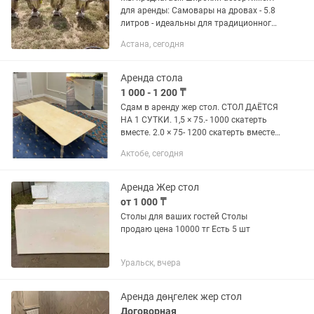
для аренды: Самовары на дровах - 5.8
литров - идеальны для традиционного
чаепития на свежем воздухе.
Астана, сегодня
Электрические термопоты - 8 литров -
13 литров - 20 литров -...
Аренда стола
1 000 - 1 200 ₸
Сдам в аренду жер стол. СТОЛ ДАЁТСЯ
НА 1 СУТКИ. 1,5 × 75.- 1000 скатерть
вместе. 2.0 × 75- 1200 скатерть вместе..
Доставки нет .только через яндекс и
Актобе, сегодня
индрайвер. ОПЛАТА ОТ ВАС
Аренда Жер стол
от 1 000 ₸
Столы для ваших гостей Столы
продаю цена 10000 тг Есть 5 шт
Уральск, вчера
Аренда дөңгелек жер стол
Договорная