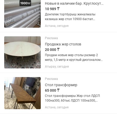
(ТОРТБҰРЫШ)...
Новые в наличии бар. Круглосуточно Доставка Астана
10 989 ₸
Донгелек тортбурыш жиналмалы
казакша жер стол 10900 бастап
Круглосуточно Доставка через яндекс
Астана, сегодня
индрайвер Ред рассрочка бар Астана
Алия Молдагулова 13/5
Реклама
Продажа жер столов
20 000 ₸
Продам новые жер столы размер 2
метр, 1,5 метр и круглый диогоналом
1,3 метр. Складывается как чемодан.
Атырау, сегодня
Реклама
Стол трансформер
65 000 ₸
Стол трансформеры Жер стол ЛДСП
100на300, 60тыс ЛДСП 100на300,
65тыс ЛДСП с мет ножками. 100на300,
Астана, сегодня
85тыс ЛДСП с мет ножками 100на400,
95тыс МДФ 100на300, 110тыс МДФ