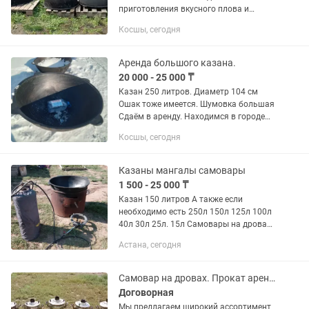
приготовления вкусного плова и
других блюд? У нас вы можете
Косшы, сегодня
арендовать казаны различных
объемов: 15 литров 25 литров 28
литров 30 литров 40...
Аренда большого казана.
20 000 - 25 000 ₸
Казан 250 литров. Диаметр 104 см
Ошак тоже имеется. Шумовка большая
Сдаём в аренду. Находимся в городе
КОСШЫ. В районе Академия. А если
Косшы, сегодня
точнее Азаттык улица. Также есть
Самовар -Титан 120л на...
Казаны мангалы самовары
1 500 - 25 000 ₸
Казан 150 литров А также если
необходимо есть 250л 150л 125л 100л
40л 30л 25л. 15л Самовары на дровах
5-8 литровые. ТЕРМОПОД
Астана, сегодня
электрический 8.12.30.40 литров. Титан
на дровах 120 литров. Мангалы...
Самовар на дровах. Прокат аренда г.Косшы
Договорная
Мы предлагаем широкий ассортимент