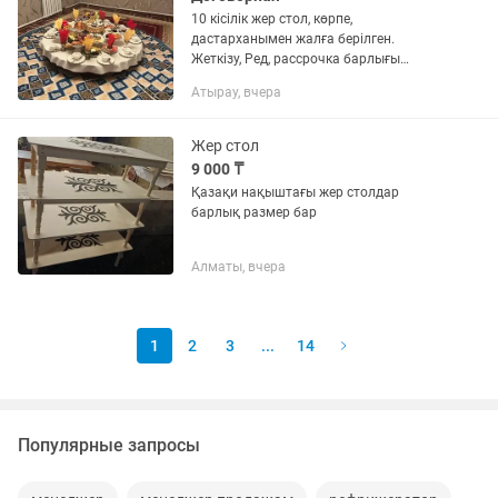
10 кісілік жер стол, көрпе,
дастарханымен жалға берілген.
Жеткізу, Ред, рассрочка барлығы
қарастырылған.
Атырау, вчера
Жер стол
9 000 ₸
Қазақи нақыштағы жер столдар
барлық размер бар
Алматы, вчера
1
2
3
...
14
Популярные запросы