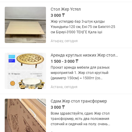
Стол Жер Үстел
3 000 ₸
Жер үстелдер бар 3-штук қалды
Ұзындығы-120 см, Ені-75 см Биіктігі-25
см Біреуі-3’000 ТЕҢГЕ Қала іші
Атырау, сегодня
Аренда круглых низких Жер столов
1 500 - 3 000 ₸
Прокат аренда мебели для разных
мероприятий 1. Жер стол круглый
(диаметр 150см) = 1500тг (со
скатертью 3000тг) 2. Жер стол
Астана, сегодня
квадратный (150см90см)=1500тг (со
скатертью 3000тг) 3. Табуретки для
жер...
Сдам Жер стол трансформер
3 000 ₸
Всем здравствуйте, сдаю Жер стол
трансформер, есть два положения
стоячий и сидячий на полу. очень
удобный и мощный.Адрес Сейфуллина