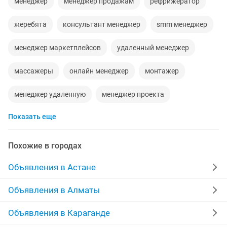
менеджер
менеджер продажам
рефрижератор
жеребята
консультант менеджер
smm менеджер
менеджер маркетплейсов
удаленный менеджер
массажеры
онлайн менеджер
монтажер
менеджер удаленную
менеджер проекта
Показать еще
курсы менеджера
экономист менеджер
менеджер отдела
сату менеджер
Похожие в городах
информационный менеджер
менеджер для
Объявления в Астане
менеджер пункта
Объявления в Алматы
Объявления в Караганде