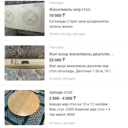
100на400, 130тыс Круглый стол...
Реклама
Жиналмалы жер стол
10 000 ₸
Сатылады 2-3рет кана қолданылған
сапасы жаксы
Отеген батыр, сегодня
Реклама
Жап жаңа жиналмалы дөңгелек жер стол сатылады. Диог1.50 м, 10-12 адамдық
25 000 ₸
Жап жаңа жиналмалы дөңгелек жер
стол сатылады. Диогонал 1.50 м, 10-12
адам сияды.
Атырау, сегодня
Аренда стол
2 500 - 4 000 ₸
Аренда жер стол на 10 и 12 человек
Жер стол -2500 Комплек жер стол + 4
төр көрпе -4000
Астана, сегодня