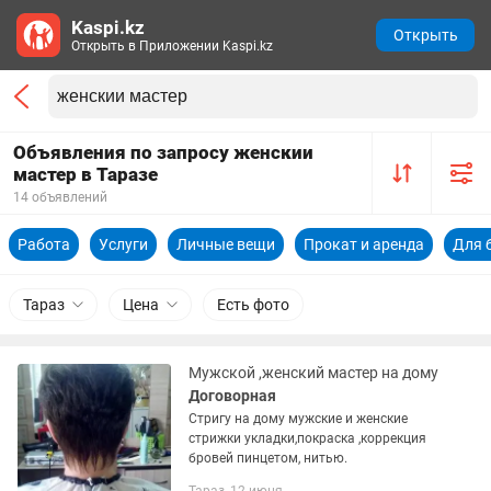
Kaspi.kz
Открыть
Открыть в Приложении Kaspi.kz
Объявления по запросу женскии
мастер в Таразе
14 объявлений
Работа
Услуги
Личные вещи
Прокат и аренда
Для 
Тараз
Цена
Есть фото
Мужской ,женский мастер на дому
Договорная
Стригу на дому мужские и женские
стрижки укладки,покраска ,коррекция
бровей пинцетом, нитью.