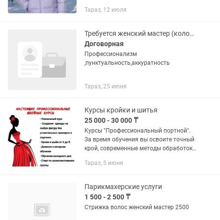
мастере.Очень лёгкий и теплый
Тараз, 12 июля
пуховик подайдет до 50-52 размера.
Куртка фирменная
Требуется женский мастер (колористика )либо универсал мастер
Договорная
Профессионализм
,пунктуальность,аккуратность
Тараз, 25 июня
Курсы кройки и шитья
25 000 - 30 000 ₸
Курсы "Профессиональный портной".
За время обучения вы освоите точный
крой, современные методы обработок
юбок, детского платья, мужской
Тараз, 5 июня
сорочки, женского платья,
брюк(женские и мужские) .Пройдете...
Парикмахерские услуги
1 500 - 2 500 ₸
Стрижка волос женский мастер 2500