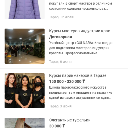
покупали в спорт мастере в отличном
состоянии одевали несколько раз,
размер изначально был маленький,
Тараз, 12 июля
думала скину вес....))
Курсы мастеров индустрии красоты
Договорная
Учебный центр «GULNARA» был создан
для подготовки мастеров индустрии
красоты. Профессиональные
преподаватели - наша слаженная
Тараз, 6 июня
команда мастеров своего дела обучат
вас настоящему искусству, найдут...
Курсы парикмахеров в Таразе
150 000 - 320 000 ₸
Школа парикмахерского искусства
предлагает вам овладеть на практике
одной из самых актуальных сегодня
профессий – парикмахера. Курсы
Тараз, 3 июня
парикмахерского искусства
предоставляют уникальную
возможность –...
Элегантные туфельки
30 000 ₸