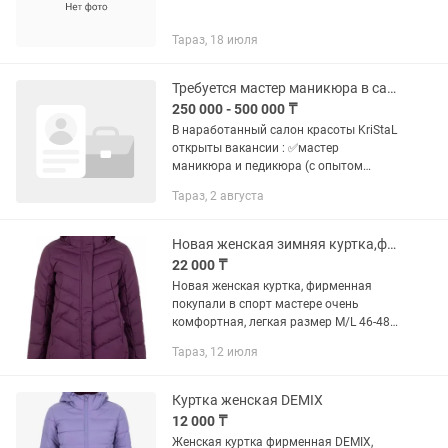
Тараз, 18 июля
Требуется мастер маникюра в салон красоты KriStaL
250 000 - 500 000 ₸
В наработанный салон красоты KriStaL
открыты вакансии : ✅мастер
маникюра и педикюра (с опытом
работы ) ✅ лешмейкер (с опытом
Тараз, 2 августа
работы) ✅визажист-бровист ✅женский
мастер ✅ Шугарист Мы предлагаем...
Новая женская зимняя куртка,фирменная DEMIX
22 000 ₸
Новая женская куртка, фирменная
покупали в спорт мастере очень
комфортная, легкая размер М/L 46-48
цвет очень хороший не маркий.Зима с
Тараз, 12 июля
капюшоном, цвет куртки как на первой
фотографии
Куртка женская DEMIX
12 000 ₸
Женская куртка фирменная DEMIX,