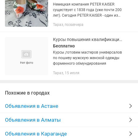
Немецкая компания PETER KAISER
существует с 1838 года (уже почти 200
лет). Сегодня PETER KAISER - один из
старейших брендов женской обуви в
Тараз, позавчера
Европе. Преимущества обуви PETER
KAISER: Искусно сделанные...
Курсы повышения квалификации,готовим мастеров универсалов по пошиву
Бесплатно
Курсы ,готовим мастеров универсалов
по пошиву мужскую женской одежды
форменного обмундирования
Тараз, 15 июля
Похожие в городах
Объявления в Астане
Объявления в Алматы
Объявления в Караганде