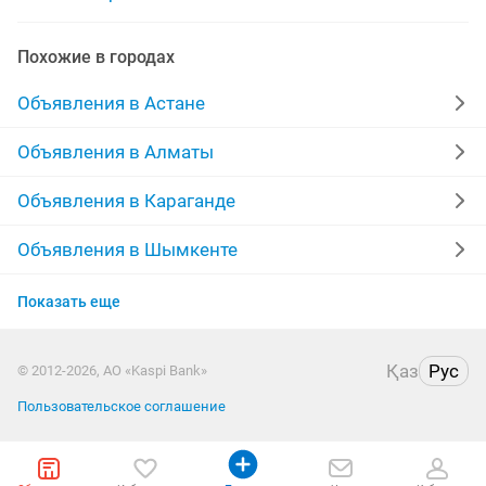
ремонт частных домов
дизайн домов
Похожие в городах
проект домов
штукатурка домов
Объявления в Астане
уборка квартир и домов
фасад домов
Объявления в Алматы
дизайн интерьера домов
домовой
Объявления в Караганде
Объявления в Шымкенте
Объявления в Усть-Каменогорске
Показать еще
Объявления в Актобе
Қаз
Рус
© 2012-2026, АО «Kaspi Bank»
Объявления в Костанае
Пользовательское соглашение
Объявления в Уральске