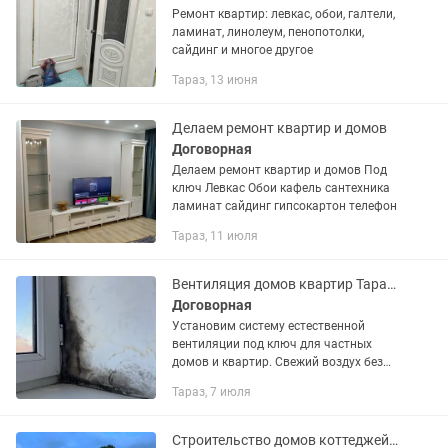
Ремонт квартир: левкас, обои, галтели,
ламинат, линолеум, пенопотолки,
сайдинг и многое другое
Тараз, 13 июня
Делаем ремонт квартир и домов
Договорная
Делаем ремонт квартир и домов Под
ключ Левкас Обои кафель сантехника
ламинат сайдинг гипсокартон телефон
Тараз, 11 июля
Вентиляция домов квартир Тараз!!
Договорная
Установим систему естественной
вентиляции под ключ для частных
домов и квартир. Свежий воздух без
шума, сквозняков и дорогой
Тараз, 7 июля
электроники! Что входит в услугу: •
Установка вытяжных шахт с...
Строительство домов коттеджей таунхаусы времянки итд