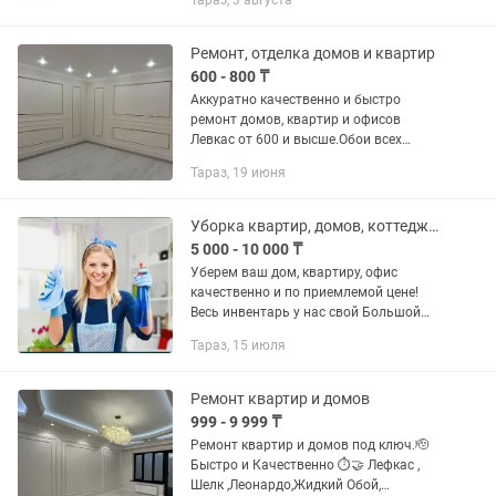
Тараз, 3 августа
Ремонт, отделка домов и квартир
600 - 800 ₸
Аккуратно качественно и быстро
ремонт домов, квартир и офисов
Левкас от 600 и высше.Обои всех
видов. Эмульсия. Тиккурила, Отекс.
Тараз, 19 июня
Декор панель. Леонардо Мокрый шелк.
Галтель натяжные.Откос. А так же...
Уборка квартир, домов, коттеджей.Клининг после ремонта.
5 000 - 10 000 ₸
Уберем ваш дом, квартиру, офис
качественно и по приемлемой цене!
Весь инвентарь у нас свой Большой
опыт работы. Генеральная уборка
Тараз, 15 июля
Поддерживающая После ремонта
После квартирантов После ЧП Мытьё...
Ремонт квартир и домов
999 - 9 999 ₸
Ремонт квартир и домов под ключ.🫡
Быстро и Качественно ⏱️🤝 Лефкас ,
Шелк ,Леонардо,Жидкий Обой,