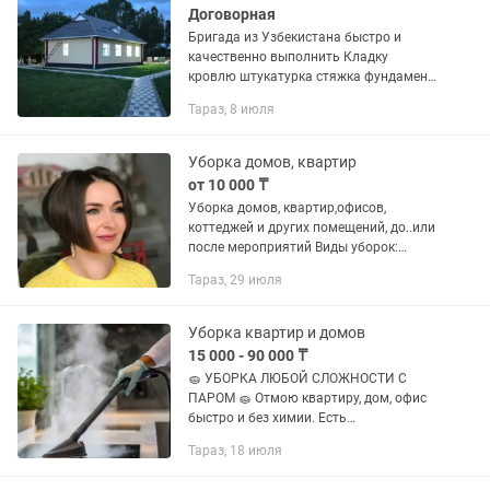
Договорная
Бригада из Узбекистана быстро и
качественно выполнить Кладку
кровлю штукатурка стяжка фундамент
и многое другое
Тараз, 8 июля
Уборка домов, квартир
от 10 000 ₸
Уборка домов, квартир,офисов,
коттеджей и других помещений, до..или
после мероприятий Виды уборок:
Влажная Генеральная После
Тараз, 29 июля
квартирантов Мытье окон,фасадов и
др Работа с парогенератором
Химчистка...
Уборка квартир и домов
15 000 - 90 000 ₸
🧽 УБОРКА ЛЮБОЙ СЛОЖНОСТИ С
ПАРОМ 🧽 Отмою квартиру, дом, офис
быстро и без химии. Есть
профессиональный пароочиститель —
Тараз, 18 июля
уберу жир, налет, плесень и грязь в
самых трудных местах. Что получаешь: