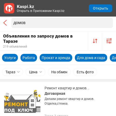
Kaspi.kz
Открыть
Открыть в Приложении Kaspi.kz
Объявления по запросу домов в
Таразе
219 объявлений
Услуги
Работа
Прокат и аренда
Для дома и сада
Д
Тараз
Цена
На обмен
Есть фото
Ремонт квартир и домов. .
Договорная
Делаем ремонт квартир и домов.
Отделка,стяжка.