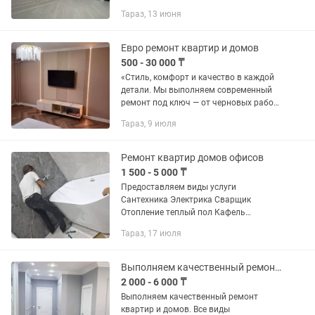
Покраска, Аркобалено, арт бетон,
Тараз, 13 июня
декоративная штукатурка, МДФ,
полиуретан. Плинтус, установка...
Евро ремонт квартир и домов
500 - 30 000 ₸
«Стиль, комфорт и качество в каждой
детали. Мы выполняем современный
ремонт под ключ — от черновых работ
до идеального финала. Ламинат
Тараз, 9 июля
ёлочкой, декоративные панели,
скрытая подсветка, покраска,...
Ремонт квартир домов офисов
1 500 - 5 000 ₸
Предоставляем виды услуги
Сантехника Электрика Сварщик
Отопление теплый пол Кафель
Ламинат Обои Левкас Штукатурка
Тараз, 17 июля
Сайдинг -металлосайдинг Леонардо
шёлк Бамбук ТВ зона И многое другое
Работает...
Выполняем качественный ремонт квартир и домов.
2 000 - 6 000 ₸
Выполняем качественный ремонт
квартир и домов. Все виды