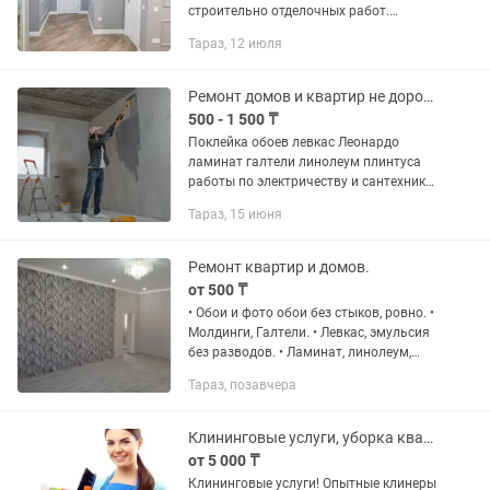
строительно отделочных работ.
Отличный левкас. Качественная
Тараз, 12 июля
кладка кафеля. Леонардо. Наклейка
обоев, настил линолеума. Услуги
сантехника и...
Ремонт домов и квартир не дорого
500 - 1 500 ₸
Поклейка обоев левкас Леонардо
ламинат галтели линолеум плинтуса
работы по электричеству и сантехнике
установка смесителей унитаза раковин
Тараз, 15 июня
цены договорные на объем скидка.
Качество гарантируем...
Ремонт квартир и домов.
от 500 ₸
• Обои и фото обои без стыков, ровно. •
Молдинги, Галтели. • Левкас, эмульсия
без разводов. • Ламинат, линолеум,
плинтуса. • Леонардо, гибкий мрамор.
Тараз, позавчера
Работаем аккуратно, быстро и
качественно. Чисто,...
Клининговые услуги, уборка квартир, домов, офисов и т.д
от 5 000 ₸
Клининговые услуги! Опытные клинеры