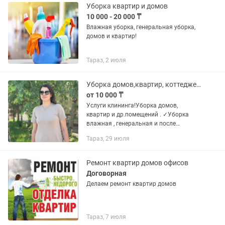
-...
Уборка квартир и домов
10 000 - 20 000 ₸
Влажная уборка, генеральная уборка,
домов и квартир!
Тараз, 2 июля
Уборка домов,квартир, коттеджей,офисных кабинетов.
от 10 000 ₸
Услуги клининга!Уборка домов,
квартир и др.помещений . ✓Уборка
влажная , генеральная и после
ремонта. ✓Уборка после дезинфекции
Тараз, 29 июля
Цены на все виды услуги договорные!
Звонить и писать заранее.
Ремонт квартир домов офисов
Договорная
Делаем ремонт квартир домов
Тараз, 7 июля