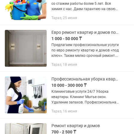
со стажем работы более 5 лет. Вся
химия с нас. Даем гарантию на свою
работу. Выезжаем в течении часа.
Тараз, 25 июня
Уборка квартир, домов/офисов,
коттеджей, магазинов,...
Евро ремонт квартир и домов под ключ
1 000 - 50 000 ₸
Предлагаем профессиональные услуги
по евро ремонту квартир и домов «под
ключ». Также мелко срочный ремонт.
Выполняем полный комплекс работ
Тараз, 18 июня
любой сложности: — Демонтаж и
подготовка помещений —...
Профессиональная уборка квартир и домов
10 000 - 300 000 ₸
Клининговые услуги 24/7 Уборка
квартиры. Клининг Мытье окон.
Удаление запахов. Профессиональная
химия, Все бригады укомплектованы.
Тараз, 16 июня
Все клинеры с опытом. Оплата после
работы. Какие услуги мы...
Ремонт квартир и домов
700 - 2 500 ₸