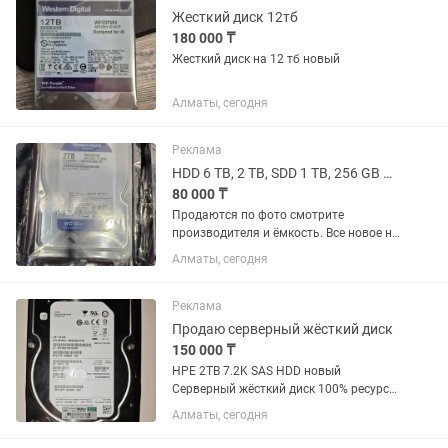
Жесткий диск 12тб
180 000 ₸
Жесткий диск на 12 тб новый
Алматы, сегодня
Реклама
HDD 6 TB, 2 TB, SDD 1 TB, 256 GB жёсткие диски продам новые в упаковке
80 000 ₸
Продаются по фото смотрите
производителя и ёмкость. Все новое не
используются. Упаковка целая. HDD 6
Алматы, сегодня
TB, 2TB SDD 1 TB, 256 GB В наличии
еще...
Реклама
Продаю серверный жёсткий диск
150 000 ₸
HPE 2TB 7.2K SAS HDD новый
Серверный жёсткий диск 100% ресурс
Проверка при встрече возможна, при
Алматы, сегодня
наличии ноутбука. 150к цена