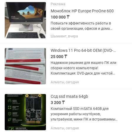
Реклама
Моноблок HP Europe ProOne 600
100 000 ₸
Повысьте эффективность работы в
своей организации, офисов и дома
Моноблок HP ProOne 600
Шымкент, вчера
демонстрирует новый уровень
универсальности — его можно
использовать и как полноценный ПК
Windows 11 Pro 64-bit OEM (DVD-пакет) Полный комплект
Элегантный и...
25 000 ₸
Надежное решение для вашего ПК или
сборки нового компьютера!
Комплектация: DVD-диск для чистой
установки системы. Сертификат
Алматы, сегодня
подлинности (COA) — лицензионная
наклейка с ключом активации. 64-
битная...
Ссд ssd msata 64gb
3 200 ₸
Компактный SSD mSATA 64GB для
ускорения работы ноутбуков,
ультрабуков, мини ПК и встраиваемых
систем. Накопитель полностью
Алматы, сегодня
исправен, состояние отличное,