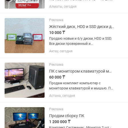
одним лотом Продам комплект из 10
Алматы, сегодня
одинаковых жестких дисков Western
Digital WD Red Plus WD60EFPX.
Идеальный вариант для сборки...
Реклама
Жёсткий диск, HDD и SSD диски для компьютера и ноутбука, Новые
10 000 ₸
Продаю новые и б/у диски, HDD и SSD.
Все диски проверенный и
соответственно работоспособный! SSD
Актау, сегодня
диски Новые. SSD 256GB (Розничная
стоимость): 256Gb (10 штук) - 20000тг. -
HDD диски б/у. HDD 500...
Реклама
ПК с монитором клавиатурой мышью
60 000 ₸
Продам комплект компьютер с
монитором клавиатурой и мышью. ПК
очень шустрый за счет SSD диска и i5
Астана, сегодня
процессора. Все в отличном состоянии.
Клавиатура и мышь как новые,
монитор хороший 20...
Реклама
Продам сборку ПК
1 200 000 ₸
Комплект Системник · Монитор 2 шт ·