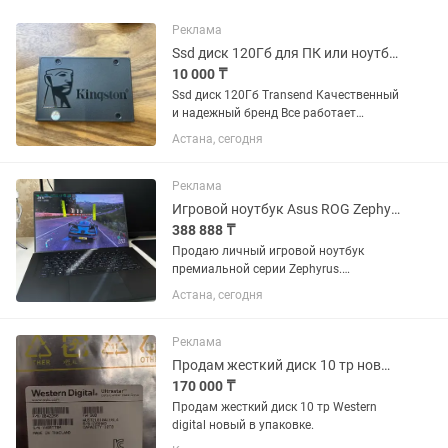
Реклама
Ssd диск 120Гб для ПК или ноутбука
10 000 ₸
Ssd диск 120Гб Transend Качественный
и надежный бренд Все работает
Подойдёт для ПК или ноутбука С ним
Астана, сегодня
компьютер будет работать намного
быстрее чем с hdd диском Могу перед
продажей показать что...
Реклама
Игровой ноутбук Asus ROG Zephyrus M16 [2021]
388 888 ₸
Продаю личный игровой ноутбук
премиальной серии Zephyrus.
Покупался в конце 2021 года.
Астана, сегодня
Последние два года практически не
использовался, так как перешел на
стационарный ПК. Ноутбук полностью
Реклама
обслужен,...
Продам жесткий диск 10 тр новый в упаковке.
170 000 ₸
Продам жесткий диск 10 тр Western
digital новый в упаковке.