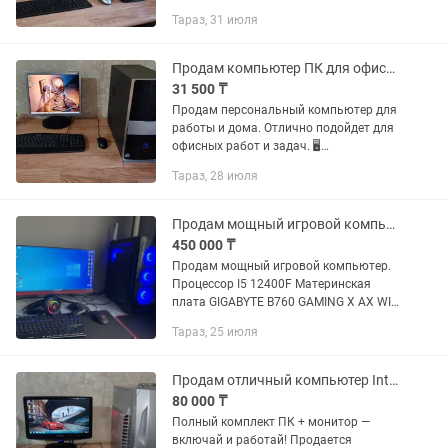
работааа, старых игр, просмотра
Тараз, 31 июля
фильмов, посиделок в интернете,
проще говоря для офисного
использования...
Продам компьютер ПК для офисных задач и слабых игр
31 500 ₸
Продам персональный компьютер для
работы и дома. Отлично подойдет для
офисных работ и задач. 🖥
Характеристики: 1.Процессор: Intel Core
Тараз, 28 июля
2 Duo E8400, 3.0 ГГц, двухъядерный
2.Видеокарта: NVIDIA...
Продам мощный игровой компьютер
450 000 ₸
Продам мощный игровой компьютер.
Процессор I5 12400F Материнская
плата GIGABYTE B760 GAMING X AX WI-
FI Видеокарта Gigabyte GTX 1660 Super
Тараз, 25 июля
6G Оперативная память 16гб Adata
XPG 2x8 (пару за 120к брал...
Продам отличный компьютер Intel Core i5 в полном комплекте для работы, игр
80 000 ₸
Полный комплект ПК + монитор —
включай и работай! Продается