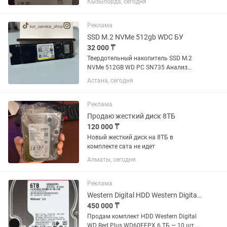
Кызылорда, сегодня
Реклама
SSD M.2 NVMe 512gb WDC БУ
32 000 ₸
Твердотельный накопитель SSD M.2
NVMe 512GB WD PC SN735 Анализ
(CrystalDiskInfo): - Здоровье: 97% —
Астана, сегодня
состояние отличнейшее. - Износ:
записано 22 ТБ (ресурс огромный). -
Наработка: 9222 часа. -...
Реклама
Продаю жесткий диск 8ТБ
120 000 ₸
Новый жесткий диск на 8ТБ в
комплекте сата не идет
Алматы, сегодня
Реклама
Western Digital HDD Western Digital WD Red Plus WD60EFPX 6 ТБ - 10 штук
450 000 ₸
Продам комплект HDD Western Digital
WD Red Plus WD60EFPX 6 ТБ — 10 шт.