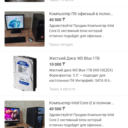
Тараз, 16 июля
,игр ,для хранения информация на ПК
Есть в количестве оптом и в...
Компьютер ПК офисный в полном комплекте офис ПК для работы
40 500 ₸
Здравствуйте! Продам Компьютер Intel
Core i3 системный блок который
отлично подойдет для офисных
работы, старых игр, просмотра
Тараз, сегодня
фильмов, посиделок в интернете,
проще говоря для офисного
использования...
Жесткий Диск WD Blue 1TB
10 000 ₸
Жесткий диск WD Blue 1TB (WD10EZEX)
Форм-фактор: 3.5" — подходит для
настольных ПК Интерфейс: SATA III 6
Gb/s Скорость вращения: 7200 об/мин
Тараз, 4 августа
Объем кэша: 64 Mb Состояние-новый,
почти не...
Компьютер Intel Core i2 в полном комплекте для работы, учебы, игр, дома.
40 500 ₸
Здравствуйте! Продам Компьютер Intel
Core 2 системный блок который
отлично подойдет для офисных