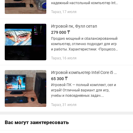
надежный настольный компьютер Intel
Core i5 в полном комплекте, ничего
Тараз, 17 июля
докупать не нужно — подключил и
пользуйся. ...
Игровой пк, Фулл сетап
279 000 ₸
Продаю мощный и сбалансированный
компьютер, отлично подходит для игр
и работы. Характеристики: •Процессор:
i5-11400F (6 ядер / 12 потоков)
Тараз, 16 июля
•Видеокарта: GTX 1660 Ti (тянет все
современные...
Игровой компьютер Intel Core i5 в полном комплекте для общего использования
65 300 ₸
Игровой ПК — полный комплект, сел и
играй! Отличный вариант для игр,
учебы и повседневных задач.
Компьютер полностью готов к работе
Тараз, 31 июля
— ничего докупать не нужно! 💻
Характеристики: • Процессор...
Вас могут заинтересовать