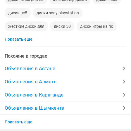
диски пс5
диски sony playstation
жесткие диски для
диски 50
диски игры на пк
Показать еще
диски игровые
Похожие в городах
Объявления в Астане
Объявления в Алматы
Объявления в Караганде
Объявления в Шымкенте
Объявления в Усть-Каменогорске
Показать еще