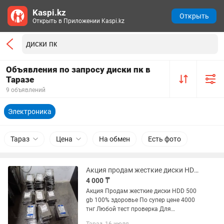
Kaspi.kz
Открыть
Открыть в Приложении Kaspi.kz
Объявления по запросу диски пк в
Таразе
9 объявлений
Электроника
Тараз
Цена
На обмен
Есть фото
Акция продам жесткие диски HDD 500 gb на видеонаблюдения на компьютер
4 000 ₸
Акция Продам жесткие диски HDD 500
gb 100% здоровье По супер цене 4000
тнг Любой тест проверка Для
видеонаблюдения компьютера ,дома