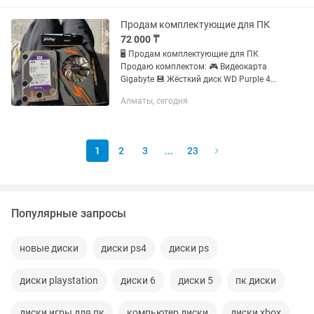
здоровье SSD — 100%. Есть небольшая
наработка,...
Продам комплектующие для ПК
72 000 ₸
🖥️ Продам комплектующие для ПК
Продаю комплектом: 🎮 Видеокарта
Gigabyte 💾 Жёсткий диск WD Purple 4TB
🧠 Оперативная память Kingston Fury
Алматы, сегодня
Beast DDR5 Всё в рабочем состоянии.
Можно проверить при...
1
2
3
...
23
Популярные запросы
новые диски
диски ps4
диски ps
диски playstation
диски 6
диски 5
пк диски
диски игры для пк
компьютер диски
диски xbox