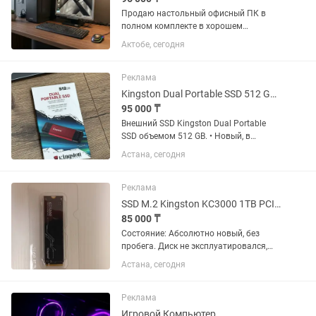
Продаю настольный офисный ПК в
полном комплекте в хорошем
состоянии: процессор Intel Core i5-3470
Актобе, сегодня
3.2–3.6 ГГц, память 8 Гб (есть
свободное место для второй планки
памяти), шустрый сиcтемный SSD
Реклама
диск...
Kingston Dual Portable SSD 512 GB (новый, запечатанный)
95 000 ₸
Внешний SSD Kingston Dual Portable
SSD объемом 512 GB. • Новый, в
заводской упаковке, не вскрывался. •
Астана, сегодня
Скорость чтения до 1050 МБ/с, записи
до 950 МБ/с. • Интерфейс USB 3.2 Gen 2.
• В комплекте...
Реклама
SSD M.2 Kingston KC3000 1TB PCIe 4.0.
85 000 ₸
Состояние: Абсолютно новый, без
пробега. Диск не эксплуатировался,
файлы не записывались, система не
Астана, сегодня
ставилась. Отличное решение для тех,
кто хочет новый диск по цене ниже
магазина. Готов к любым...
Реклама
Игровой Компьютер