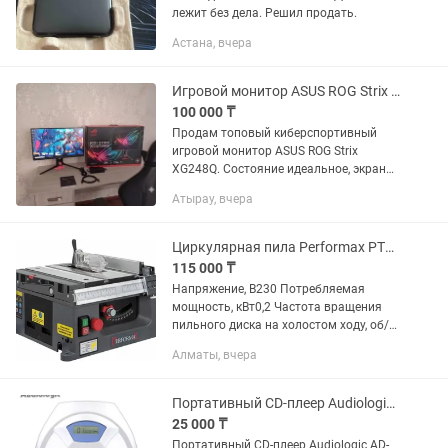
лежит без дела. Решил продать.
Астана, вчера
Игровой монитор ASUS ROG Strix XG248Q 240Hz / 1ms
100 000 ₸
Продам топовый киберспортивный
игровой монитор ASUS ROG Strix
XG248Q. Состояние идеальное, экран
чистый, без битых пикселей, засветов и
Атырау, вчера
царапин. Работал бережно. Идеальный
выбор для динамичных игр...
Циркулярная пила Performax PTS-3
115 000 ₸
Напряжение, В230 Потребляемая
мощность, кВт0,2 Частота вращения
пильного диска на холостом ходу, об/
мин4400-6800 об/мин Внешний
Алматы, вчера
(посадочный) диаметр пильного диска,
мм85 (10) мм Угол наклона пильного...
Портативный CD-плеер Audiologic AD-818
25 000 ₸
Портативный CD-плеер Audiologic AD-