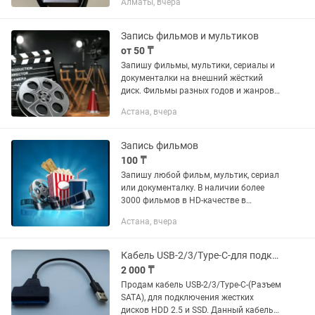
Алматы, вчера
цена 45тыс Чуть чуть торг
Запись фильмов и мультиков
от 50 ₸
Запишу фильмы, мультики, сериалы и
документалки на внешний жёсткий
диск. Фильмы разных годов и жанров в
HD-качестве. Видеотека постоянно
Астана, вчера
пополняется. В наличии более 3000
штук. Также записываю на...
Запись фильмов
100 ₸
Запишу любой фильм, мультик, сериал
или документалку. В наличии более
3000 фильмов в HD-качестве в
лицензионном переводе. При запросе
Астана, вчера
могу предоставить список на телефон.
Список постоянно...
Кабель USB-2/3/Type-C-для подключения Hdd2.5-ssd
2 000 ₸
Продам кабель USB-2/3/Type-C-(Разъем
SATA), для подключения жестких
дисков HDD 2.5 и SSD. Данный кабель