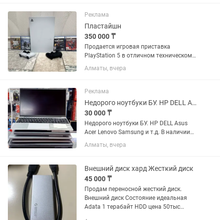
Реклама
Пластайшн
350 000 ₸
Продается игровая приставка
PlayStation 5 в отличном техническом
и внешнем состоянии. Использовалась
Алматы, вчера
аккуратно, работает без нареканий. В
комплекте: PlayStation 5;
оригинальный беспроводной
Реклама
геймпад...
Недорого ноутбуки БУ. HP DELL Asus Acer Lenovo Samsung и т.д.
30 000 ₸
Недорого ноутбуки БУ. HP DELL Asus
Acer Lenovo Samsung и т.д. В наличии
10-15шт известных брендов Acer Asus
Алматы, вчера
HP DELL Lenovo и т.д. Цены разные, в
зависимости от параметров и
состояния ноутбуков Есть...
Внешний диск хард Жесткий диск
45 000 ₸
Продам переносной жесткий диск.
Внешний диск Состояние идеальная
Adata 1 терабайт HDD цена 50тыс
Kingston 512 гигов SSD mSATA новый