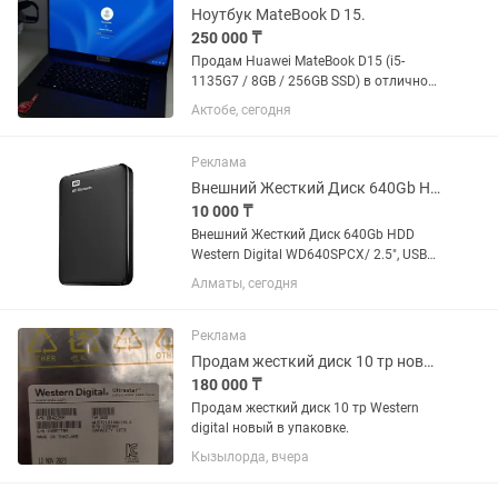
Ноутбук MateBook D 15.
250 000 ₸
Продам Huawei MateBook D15 (i5-
1135G7 / 8GB / 256GB SSD) в отличном
состоянииПродам свой стильный и
Актобе, сегодня
компактный ноутбук. Отличный
вариант для работы, учебы,
программирования и повседневных
Реклама
задач....
Внешний Жесткий Диск 640Gb HDD Western Digital WD10SPCX/ 2.5, USB 3.0/3.1,
10 000 ₸
Внешний Жесткий Диск 640Gb HDD
Western Digital WD640SPCX/ 2.5", USB
3.0/3.1, 6 Гбит/c, Цвет: Черный, Новый.
Алматы, сегодня
Реклама
Продам жесткий диск 10 тр новый в упаковке.
180 000 ₸
Продам жесткий диск 10 тр Western
digital новый в упаковке.
Кызылорда, вчера