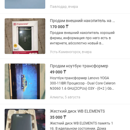
удобен для быстрого внешнего
Павлодар, вчера
подключения жестких дисков к
настольному ПК или ноутбуку и для...
Продам внешний накопитель на 2тб
170 000 ₸
Продам внешний накопитель хорошей
фирмы, информация про него есть в
интернете, абсолютно новый в
использовании не был, прода из за
Усть-Каменогорск, вчера
ненадобности, покупал год назад Торг
есть
Продам ноутбук-трансформер
49 000 ₸
Ноутбук-трансформер Lenovo YOGA
300-11IBR Процессор - Dual Core Celeron
N3060 1.6 GHz(2CPUs) ОЗУ - (0+2 ) Gb
DDR3L SDRAM 1600MHz Жёсткий диск -
Алматы, 5 августа
320 Gb_Sata DVD+-RW-нет!!! экран 11,6-
дюймовый (29.4...
Жесткий диск WB ELEMENTS
35 000 ₸
Жесткий диск WB ELEMENTS память 1
тб. В иделаьном состоянии. Дома