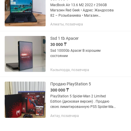
MacBook Air 13.6 M2 2022 г 256GB
Магазин Red Geek • Адрес: Жандосова
82 – Розыбакиева • Магазин
Электронной техники Red Geek •
Алматы, позавчера
Рассрочка 0-0-12 • Официальная
Гарантия • Цена указана за наличную...
Ssd 1 tb Apacer
30 000 ₸
Ssd 1000Gb Apacer В хорошем
состоянии
Кызылорда, позавчера
Продаю PlayStation 5
300 000 ₸
PlayStation 5 Spider-Man 2 Limited
Edition (дисковая версия) . Продаю
свою лимитированную PS5 Spider-Man
2 Edition в связи со сборкой ПК.
Актау, позавчера
Консоль полностью исправна,
работает без нареканий, не...