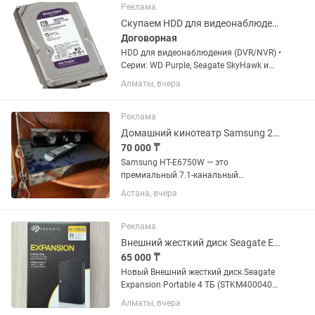
Реклама
Скупаем HDD для видеонаблюдения WD Purple, Seagate SkyHawk и другие
Договорная
HDD для видеонаблюдения (DVR/NVR) •
Серии: WD Purple, Seagate SkyHawk и
аналоги • Объёмы: 1TB/ 2TB/ 4TB/ 6TB/
Алматы, вчера
8TB • Новые и б/у Работаем по всему
Алматы: — Бостандыкский район —
Алмалинский район —...
Реклама
Домашний кинотеатр Samsung 2015г.в.
70 000 ₸
Samsung HT-E6750W — это
премиальный 7.1-канальный
домашний кинотеатр с поддержкой 3D
Астана, вчера
Blu-ray и суммарной мощностью 1330
Вт. Его главная особенность —
использование вакуумных ламп в
Реклама
предусилителе для...
Внешний жесткий диск Seagate Expansion Portable 4 ТБ (STKM4000400)
65 000 ₸
Новый Внешний жесткий диск Seagate
Expansion Portable 4 ТБ (STKM4000400)
- 1 шт в наличие
Алматы, вчера