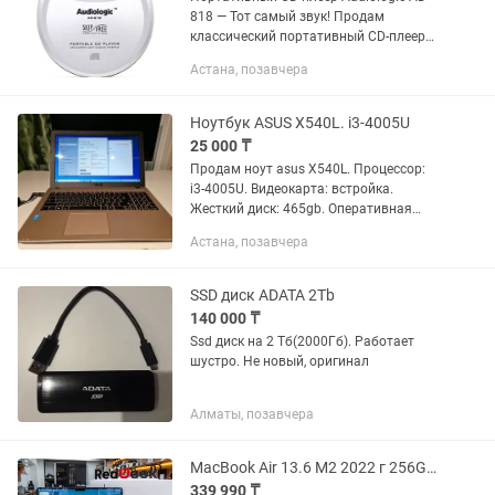
818 — Тот самый звук! Продам
классический портативный CD-плеер
Audiologic AD-818 в стильном белом
Астана, позавчера
корпусе. Идеальный гаджет для
ценителей «ламповой» атмосферы...
Ноутбук ASUS X540L. i3-4005U
25 000 ₸
Продам ноут asus X540L. Процессор:
i3-4005U. Видеокарта: встройка.
Жесткий диск: 465gb. Оперативная
память:Ddr3 4гб впаянная нельзя
Астана, позавчера
расширить нету слота. Стоит 10 Винда
новая только что...
SSD диск ADATA 2Tb
140 000 ₸
Ssd диск на 2 Тб(2000Гб). Работает
шустро. Не новый, оригинал
Алматы, позавчера
MacBook Air 13.6 M2 2022 г 256GB Рассрочка Магазин Red Geek
339 990 ₸