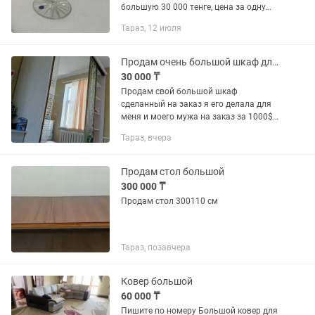
большую 30 000 тенге, цена за одну
маленькую 25 000 тенге
Тараз, 12 июля
Продам очень большой шкаф для семей
30 000 ₸
Продам свой большой шкаф
сделанный на заказ я его делала для
меня и моего мужа на заказ за 1000$
вам продам за 30.000 но приезжайте с
Тараз, вчера
мастером на разборку этого шкафа
уйдет 2 часа не менее цена...
Продам стол большой
300 000 ₸
Продам стол 300110 см
Тараз, позавчера
Ковер большой
60 000 ₸
Пишите по номеру Большой ковер для