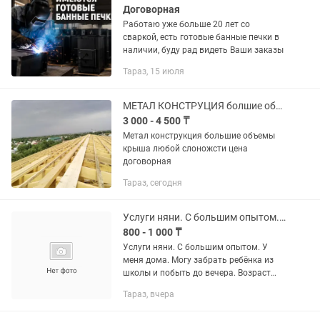
Договорная
Работаю уже больше 20 лет со
сваркой, есть готовые банные печки в
наличии, буду рад видеть Ваши заказы
Тараз, 15 июля
МЕТАЛ КОНСТРУЦИЯ болшие обьёмы крыша любой сложности цена договаримся Звони
3 000 - 4 500 ₸
Метал конструкция большие объемы
крыша любой слоножсти цена
договорная
Тараз, сегодня
Услуги няни. С большим опытом. По часам.
800 - 1 000 ₸
Услуги няни. С большим опытом. У
меня дома. Могу забрать ребёнка из
школы и побыть до вечера. Возраст
значения не имеет.
Тараз, вчера