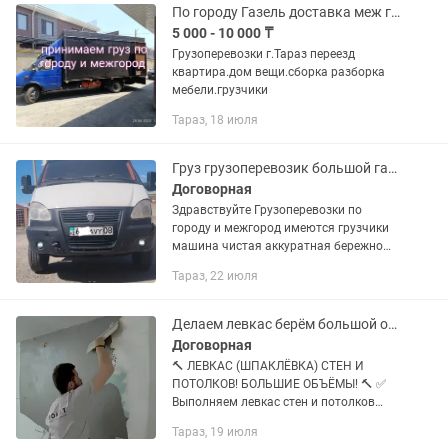
По городу Газель доставка меж город с грузчиком чистый и большой кузов
5 000 - 10 000 ₸
Грузоперевозки г.Тараз переезд
квартира.дом вещи.сборка разборка
мебели.грузчики
Тараз, 18 июля
Груз грузоперевозик большой газель
Договорная
Здравствуйте Грузоперевозки по
городу и межгород имеются грузчики
машина чистая аккуратная бережно
довезем ваш товар в целости
Тараз, 22 июля
сохранности звоните в любое время
суток с тараз в любой город или в
ауле...
Делаем левкас берём большой объем работы
Договорная
🔨 ЛЕВКАС (ШПАКЛЁВКА) СТЕН И
ПОТОЛКОВ! БОЛЬШИЕ ОБЪЁМЫ! 🔨 ✅
Выполняем левкас стен и потолков
любой сложности. ✅ Работаем без
Тараз, 19 июля
посредников — напрямую с