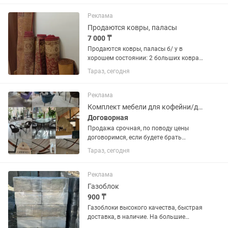
заказчиком. ✅ Берём большие объёмы:
квартиры, дома,...
Реклама
Продаются ковры, паласы
7 000 ₸
Продаются ковры, паласы б/ у в
хорошем состоянии: 2 больших ковра
шерстяных , 2 средних и 2 средних
Тараз, сегодня
паласа. За все вместе 8000 тг
Реклама
Комплект мебели для кофейни/дома - Стулья, столы, барные стойки, этажерки
Договорная
Продажа срочная, по поводу цены
договоримся, если будете брать
комплектом уступка будет, самовывоз!
Тараз, сегодня
Мебель в очень хорошем состоянии.
Подойдут и для частного
использования и для бизнеса 1 этаж...
Реклама
Газоблок
900 ₸
Газоблоки высокого качества, быстрая
доставка, в наличие. На большие
объемы