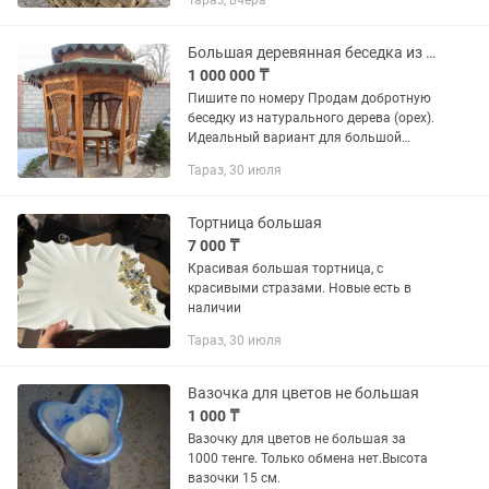
Тараз, вчера
Большая деревянная беседка из ореха (на 12-14 человек)
1 000 000 ₸
Пишите по номеру Продам добротную
беседку из натурального дерева (орех).
Идеальный вариант для большой
семьи или приема гостей. Конструкция
Тараз, 30 июля
крепкая, выполнена качественно, с
элементами декоративной...
Тортница большая
7 000 ₸
Красивая большая тортница, с
красивыми стразами. Новые есть в
наличии
Тараз, 30 июля
Вазочка для цветов не большая
1 000 ₸
Вазочку для цветов не большая за
1000 тенге. Только обмена нет.Высота
вазочки 15 см.