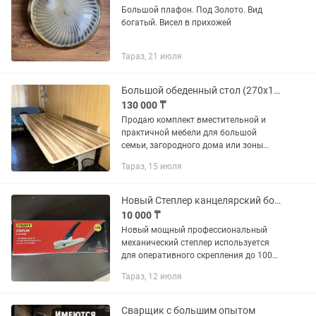
Большой плафон. Под Золото. Вид
богатый. Висел в прихожей
Тараз, 21 июля
Большой обеденный стол (270х110 см) и кухонная скамья (диванчик)
130 000 ₸
Продаю комплект вместительной и
практичной мебели для большой
семьи, загородного дома или зоны
приема гостей. Мебель в хорошем,
Тараз, 15 июля
ухоженном состоянии!1. Большой
обеденный стол:Размеры: длина — 270
см,...
Новый Степлер канцелярский большой и мощный
10 000 ₸
Новый мощный профессиональный
механический степлер используется
для оперативного скрепления до 100
листов с помощью металлических
Тараз, 12 июля
скоб. Загибает скобу внутрь. Имеет
упор для бумаги с максимальной...
Сварщик с большим опытом