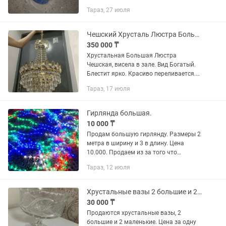
Тараз, 27 июля
Чешский Хрусталь Люстра Большая
350 000 ₸
Хрустальная Большая Люстра
Чешская, висела в зале. Вид Богатый.
Блестит ярко. Красиво переливается.
Цена не высокая для такой люстры.
Тараз, 17 июля
Шик и Антиквариат. Цена
окончательная.
Гирлянда большая.
10 000 ₸
Продам большую гирлянду. Размеры 2
метра в ширину и 3 в длину. Цена
10.000. Продаем из за того что
большая для квартиры. Очень красиво
Тараз, 12 июля
мерцает. Могу видео скинуть. Звоните.
Хрустальные вазы 2 большие и 2 маленькие
30 000 ₸
Продаются хрустальные вазы, 2
большие и 2 маленькие. Цена за одну