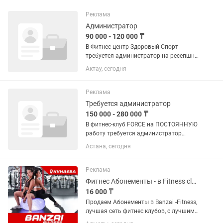
Реклама
Администратор
90 000 - 120 000 ₸
В Фитнес центр Здоровый Спорт
требуется администратор на ресепшн.
Условия: 🔹Официальная работа в
Актау, сегодня
стабильной компании. 🔹Дружный
коллектив. 🔹График работы сменный.
🔹Возможность бесплатно заниматься
Реклама
в...
Требуется администратор
150 000 - 280 000 ₸
В фитнес-клуб FORCE на ПОСТОЯННУЮ
работу требуется администратор
(девушка). 📍 Условия: — График
Астана, сегодня
работы: 2/2 — Время работы: с 07:00 до
23:00. Развозки нет — Оклад 150 000 тг
+ % от продаж — Дружный...
Реклама
Фитнес Абонементы - в Fitness club Banzai (на Кунаева). Продаем срочно!
16 000 ₸
Продаем Абонементы в Banzai -Fitness,
лучшая сеть фитнес клубов, с лучшими
в городе инструкторами и самыми