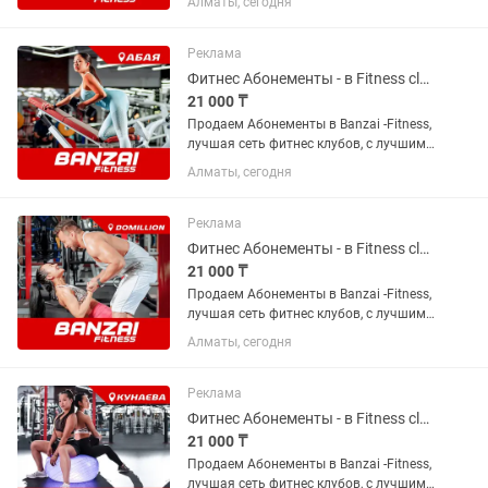
Алматы, сегодня
адекватными ценами в городе.
Абонементы от 16000т. Торопитесь.
Все подробности по телефону,...
Реклама
Фитнес Абонементы - в Fitness club Banzai (на Абая). Продаем срочно!
21 000 ₸
Продаем Абонементы в Banzai -Fitness,
лучшая сеть фитнес клубов, с лучшими
в городе инструкторами и самыми
Алматы, сегодня
адекватными ценами в городе.
Абонементы от 19 000т. Торопитесь.
Все подробности по Телефону,...
Реклама
Фитнес Абонементы - в Fitness club Banzai (в Domillion). Продаем срочно!
21 000 ₸
Продаем Абонементы в Banzai -Fitness,
лучшая сеть фитнес клубов, с лучшими
в городе инструкторами и самыми
Алматы, сегодня
адекватными ценами в городе.
Абонементы от 19 000т. Торопитесь.
Все подробности по телефону,...
Реклама
Фитнес Абонементы - в Fitness club Banzai (на Кунаева). Продаем срочно!
21 000 ₸
Продаем Абонементы в Banzai -Fitness,
лучшая сеть фитнес клубов, с лучшими