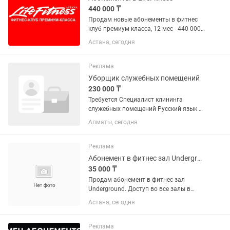
440 000 ₸
Продам новые абонементы в фитнес
клуб премиум класса, 12 мес - 440 000
тг Имеются гостевые и заморозки как
Астана, сегодня
на фото Карты новые
Реклама
Уборщик служебных помещений
230 000 ₸
Требуется Специалист клининга
служебных помещений Русский язык и
Казахский язык обязательные График
Алматы, сегодня
работы 2/2, с 7:00 до 16:00; Зарплата
230.000тг на карту Halyk Bank;
Официальное...
Реклама
Абонемент в фитнес зал Underground
35 000 ₸
Продам абонемент в фитнес зал
Underground. Доступ во все залы в
Астане, срок действия до 26 октября
Астана, сегодня
2026, есть 4 гостевых визита
Реклама