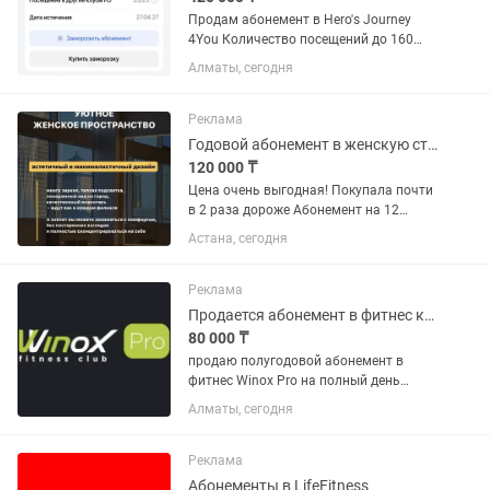
Продам абонемент в Hero's Journey
4You Количество посещений до 160
занятий, 9 месяцев. Срок абонемента -
Алматы, сегодня
27.04.27 Это годовой абонемент со
всеми плюшками. годовой абонемент
стоит - 575 000 тг в...
Реклама
Годовой абонемент в женскую студию Soft Fitness
120 000 ₸
Цена очень выгодная! Покупала почти
в 2 раза дороже Абонемент на 12
месяцев + 3 месяца в подарок в
Астана, сегодня
уютную женскую студию фитнеса и
растяжки Soft Fitness. Стретчинг,
укрепление спины, йога,...
Реклама
Продается абонемент в фитнес клуб Winox Pro
80 000 ₸
продаю полугодовой абонемент в
фитнес Winox Pro на полный день
абонемент новый 6 мес 90 000 тг
Алматы, сегодня
Реклама
Абонементы в LifeFitness