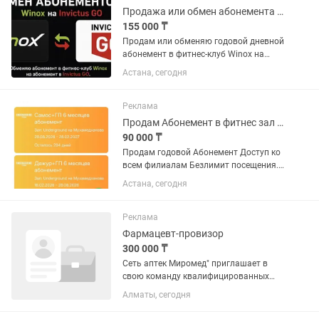
Продажа или обмен абонемента Winox на Invictus GO
155 000 ₸
Продам или обменяю годовой дневной
абонемент в фитнес-клуб Winox на
абонемент в сеть Invictus GO.
Астана, сегодня
Абонемент действует до 15.02.2027.
Есть заморозка 30 дней + гостевые.
Реклама
Продам Абонемент в фитнес зал Underground
90 000 ₸
Продам годовой Абонемент Доступ ко
всем филиалам Безлимит посещения.
Сауна. Тренер
Астана, сегодня
Реклама
Фармацевт-провизор
300 000 ₸
Сеть аптек Миромед" приглашает в
свою команду квалифицированных
ФАРМАЦЕВТОВ! В ваши обязанности
Алматы, сегодня
будет входить: Консультирование
покупателей по лекарственным