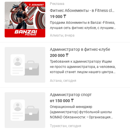
препаратам. Продажа лекарственных...
Реклама
Фитнес Абонементы - в Fitness club Banzai (Atakent). Продаем срочно!
19 000 ₸
Продаем Абонементы в Banzai -Fitness,
лучшая сеть фитнес клубов, с лучшими
в городе инструкторами и самыми
Алматы, вчера
адекватными ценами в городе.
Абонементы от 19000 т. Торопитесь.
Все подробности по телефону,...
Администратор в фитнес-клубе
200 000 ₸
Требования к администратору Ищем
не просто администратора, а человека,
который станет лицом нашего центра.
Личные качества: - Быстрая,
Астана, сегодня
энергичная, умеет оперативно решать
задачи. - Уверенная в...
Администратор спорт
от 150 000 ₸
Операционный менеджер
(администратор) футбольной школы
NOMAD Обязанности: • Организация
работы филиала. • Встреча родителей
Туркестан, сегодня
и детей. • Организация пробных