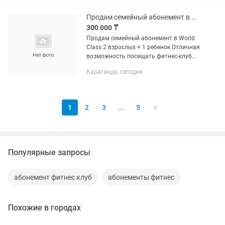
тренировок и оформление...
Продам семейный абонемент в World Class 2 взрослых 1 ребенок
300 000 ₸
Продам семейный абонемент в World
Class 2 взрослых + 1 ребенок Отличная
возможность посещать фитнес-клуб
премиум-класса всей семьей по
Караганда, сегодня
выгодной цене! Продаем пакет из 3
абонементов в связи с...
1
2
3
...
5
Популярные запросы
абонемент фитнес клуб
абонементы фитнес
Похожие в городах