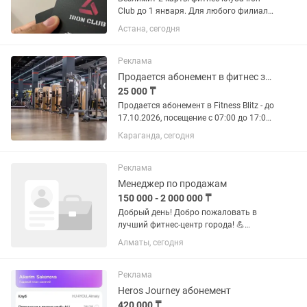
Club до 1 января. Для любого филиала
этого фитнес клуба!
Астана, сегодня
Реклама
Продается абонемент в фитнес зал
25 000 ₸
Продается абонемент в Fitness Blitz - до
17.10.2026, посещение с 07:00 до 17:00,
все групповые занятия входят в
Караганда, сегодня
стоимость. Переоформление
бесплатное.Цена 25 000 тг.
Реклама
Менеджер по продажам
150 000 - 2 000 000 ₸
Добрый день! Добро пожаловать в
лучший фитнес-центр города! 💪
Работа в фитнес-центре “PYRAMID
Алматы, сегодня
GROUP” 📍 График работы (посменно): •
Пн / Ср / Пт или • Вт / Чт / Сб ⏰ С 09:00
до 22:00 📌 Воскресенье —...
Реклама
Heros Journey абонемент
420 000 ₸