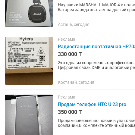
Наушники MARSHALL MAJOR 4 в полно
батарея заряда хватает на долгий сро
Астана, сегодня
Реклама
Радиостанция портативная HP70
330 000 ₸
Это одна из современных профессиональных п
Цифровая связь DMR и аналоговый режим. Очень чистый звук, хорошее шумоп
Защита IP68 — не боится дождя,...
Костанай, сегодня
Реклама
Продам телефон HTC U 23 pro
350 000 ₸
Продам совершенно новый в упаковке
компании.В комплекте отличный кожа
Айфон заткнут за пояс НТС. Камеры зву