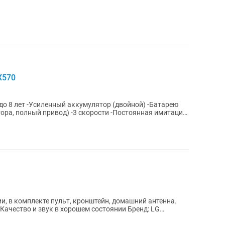
X570
до 8 лет -Усиленный аккумулятор (двойной) -Батарею
ора, полный привод) -3 скорости -Постоянная имитация
и, в комплекте пульт, кронштейн, домашний антенна.
тво и звук в хорошем состоянии Бренд: LG