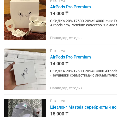
Реклама
AirPods Pro Premium
14 000 ₸
СКИДКА 20% 17500-20%=14000тенге Есть доставка по городу! Наушники новые запакованные
Павлодар, сегодня
Реклама
AirPods Pro Premium
14 000 ₸
СКИДКА 20% 17500-20%=14000 Airpods
•Наушники совместимы с любым теле
насадка •Прилегание к ушам для выбор
Павлодар, сегодня
Реклама
Шезлонг Mastela серебристый но
15 000 ₸