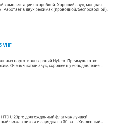
й комплектации с коробкой. Хороший звук, мощная
к. Работает в двух режимах (проводной/беспроводной).
5 VHF
ортативных раций Hytera. Преимущества:
одавление.
 HTC U 23pro долгожданный флагман лучшей
ный чехол книжка и зарядка на 30 ватт.Хваленный
к и...