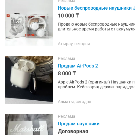
Реклама
Новые беспроводные наушники J
10 000 ₸
Продаю новые беспроводные наушники
длительное время работы от аккумуля
Bluetooth.Компактные и складные,...
Атырау, сегодня
Реклама
Продам AirPods 2
8 000 ₸
Apple AirPods 2 (оригинал) Наушники полностью рабочие, звук хороший, подключаются без
проблем. Кейс заряд держит заряд дол
играх). Подойдут для...
Алматы, сегодня
Реклама
Продам наушники
Договорная