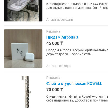
Качеля(Шезлонг)Mastela 106144190 с
для отдыха вашего малыша. Он обесп
эргономичному дизайну, мягкому сиде
Алматы, сегодня
Реклама
Продам Airpods 3
45 000 ₸
Продам Airpods 3 серии, оригинальные
держат долго. Коробка есть.
Астана, сегодня
Реклама
Флейта студенческая ROWELL
70 000 ₸
Студенческая флейта Rowell — отлич
себе надежность, удобство и приятный звук. ✨ Особенности: - ✅ Разборный
удобства транспортировки и...