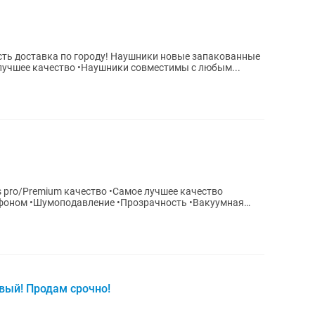
Airpods pro/Premium качество •Самое лучшее качество •Наушники совместимы с любым...
 pro/Premium качество •Самое лучшее качество
фоном •Шумоподавление •Прозрачность •Вакуумная
а...
вый! Продам срочно!