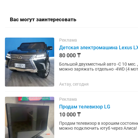
Вас могут заинтересовать
Реклама
Детская электромашина Lexus L
80 000 ₸
Большой двухместный авто -С 10 мес. 
можно заряжать отдельно -4WD (4 мот
работы двигателя и звука...
Актау, сегодня
Реклама
Продам телевизор LG
10 000 ₸
Продам телевизор в хорошем состояни
можно подключить ютуб через Алиса! Качес
Диагональ экрана: 32...