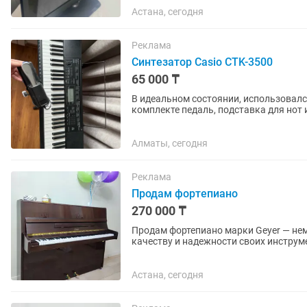
Астана, сегодня
Реклама
Синтезатор Casio CTK-3500
65 000 ₸
В идеальном состоянии, использовался
комплекте педаль, подставка для нот 
настоящего фортепиано. 61 клавиша
Алматы, сегодня
Реклама
Продам фортепиано
270 000 ₸
Продам фортепиано марки Geyer — не
качеству и надежности своих инструм
инструментов с богатой...
Астана, сегодня