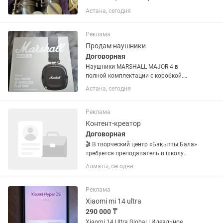
состоянии, звучит очень классно,
Астана, сегодня
инструмент 2022 года, для ценителей
джаза и качественного звука
Реклама
Продам наушники
Договорная
Наушники MARSHALL MAJOR 4 в
полной комплектации с коробкой.
Хороший звук, мощная батарея заряда
Астана, сегодня
хватает на долгий срок. Работает в
двух режимах (проводной/
беспроводной).
Реклама
Контент-креатор
Договорная
🎬 В творческий центр «Бақытты Бала»
требуется преподаватель в школу
блогеров для детей от 8 до 17 лет.
Алматы, сегодня
Обязанности: — обучение съёмке Reels
и коротких видеороликов; — монтаж
видео на телефоне; —...
Реклама
Xiaomi mi 14 ultra
290 000 ₸
Xiaomi 14 Ultra Global | Идеальное