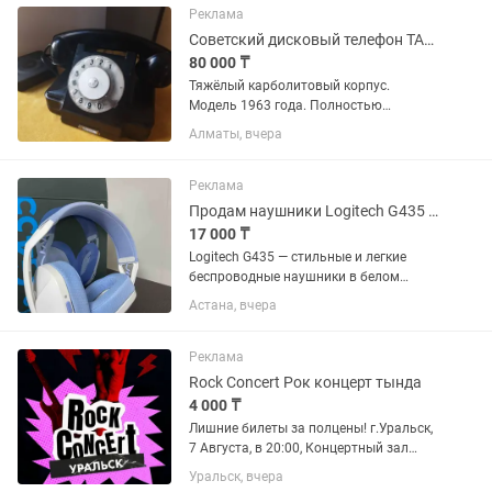
Desktop Mode Очень...
Реклама
Советский дисковый телефон ТАН-6 1963 года
80 000 ₸
Тяжёлый карболитовый корпус.
Модель 1963 года. Полностью
рабочий. Угольный микрофон заменён
Алматы, вчера
на совместимый электретный.
Дисковый набор работает. SIP-адаптер
Grandstream HT802 конвертирует
Реклама
импульсный...
Продам наушники Logitech G435 белые
17 000 ₸
Logitech G435 — стильные и легкие
беспроводные наушники в белом
цвете. Коробка была вскрыта, но сами
Астана, вчера
наушники абсолютно новые и не
использовались. Работают по
Bluetooth и LIGHTSPEED, подходят для
Реклама
ПК,...
Rock Concert Рок концерт тында
4 000 ₸
Лишние билеты за полцены! г.Уральск,
7 Августа, в 20:00, Концертный зал
"Аманат", Улица Жубана Молдагалиева
Уральск, вчера
19 Приглашаем насладиться живым