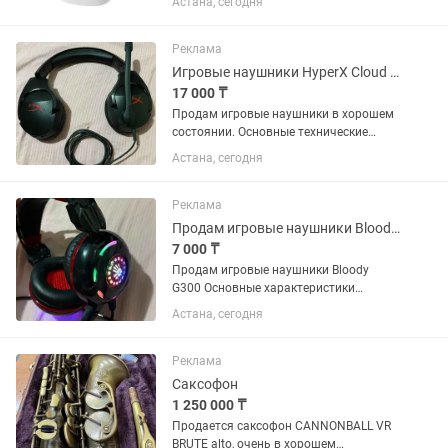
Астана, сегодня
Оригинал, премиальная модель.
Полный комплект: зарядка, кейс. ✅
Bluetooth ✅ Подключается к iPhone /...
Реклама
Игровые наушники HyperX Cloud Stinger
17 000 ₸
Продам игровые наушники в хорошем
состоянии. Основные технические
характеристики Тип подключения:
Астана, сегодня
Проводное, через разъем миниджек 3,5
мм. Динамики: 50 мм с неодимовыми
магнитами для точного...
Реклама
Продам игровые наушники Bloody G300
7 000 ₸
Продам игровые наушники Bloody
G300 Основные характеристики
Динамики: 40 мм с неодимовыми
Астана, сегодня
магнитами; мембрана обработана
лазером для высокой точности звука.
Частотный диапазон: 20 Гц – 20...
Реклама
Саксофон
1 250 000 ₸
Продается саксофон CANNONBALL VR
BRUTE alto, очень в хорошем