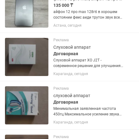
135 000 ₸
айфон 12 про max 128гб в хорошем
состоянии феис аиди трутон звук все
работают идеально емкость 78%
Астана, сегодня
менялся дисплеи на хорошый качество
работает без нариканий я сам
использую этот айфон минус
Реклама
пылинки...
Слуховой аппарат
Договорная
Слуховой аппарат ХО J2T -
современное решение для улучшения
качества жизни, обеспечивающее
Караганда, сегодня
чёткий звук и долговечную работу.
Особенности: - V 4 уровня громкости -
настройте звук под свои...
Реклама
слуховой аппарат
Договорная
Минимальная заявленная частота
450гц Максимальное усиление звука
45дб Есть регулятор громкости, max
Караганда, сегодня
частота 3400гц. Учитывайте цену
товара , цена-качество Слуховые
аппараты не использовались,
Реклама