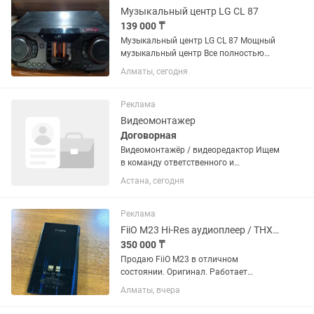
Продаю...
Музыкальный центр LG CL 87
139 000 ₸
Музыкальный центр LG CL 87 Мощный
музыкальный центр Все полностью
работает блютуз радио аух кабель
Алматы, сегодня
диск тоже. Отличное состояние
Состояние хорошее отлично Звук
чистый 2350 RMS ватт Идеальный...
Реклама
Видеомонтажер
Договорная
Видеомонтажёр / видеоредактор Ищем
в команду ответственного и
креативного видеомонтажёра для
Астана, сегодня
создания динамичного контента для
социальных сетей. Что нужно делать: —
монтировать рекламные ролики,...
Реклама
FiiO M23 Hi-Res аудиоплеер / THX AAA
350 000 ₸
Продаю FiiO M23 в отличном
состоянии. Оригинал. Работает
идеально, без проблем , в ремонте не
Алматы, вчера
был. Поддержка: Hi-Res Audio Hi-Res
Wireless THX AAA MQA Bluetooth / Wi-Fi