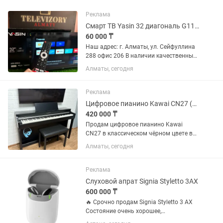
Реклама
Смарт ТВ Yasin 32 диагональ G11 81 см Google TV голосовое управление
60 000 ₸
Наш адрес: г. Алматы, ул. Сейфуллина
288 офис 206 В наличии качественные
телевизоры от бренда Yasin 32” G11
Алматы, сегодня
LED-32 2023 Смарт ТВ, Google TV, Dolby
Audio, Bluetooth, WI-FI. Пульт с
голосовым...
Реклама
Цифровое пианино Kawai CN27 (чёрное) банкетка
420 000 ₸
Продам цифровое пианино Kawai
CN27 в классическом чёрном цвете в
комплекте с банкеткой. Инструмент в
Алматы, сегодня
отличном состоянии, использовался
бережно, в домашних условиях. Все
клавиши, педали, электроника и...
Реклама
Слуховой апрат Signia Styletto 3AX
600 000 ₸
🔥 Срочно продам Signia Styletto 3 AX
Состояние очень хорошее,
пользовались всего 4 месяца.