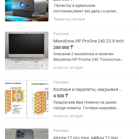
.Проектор в идеальном
состоянии,лежит без дела,т.к.купил
уровнем выше..Честный FullHD.,Сочные
Темиртау, сегодня
цвета.,3D.Андроид.,Не нуждается в
обслуживании чистки пыли,как 1LCD
проектора.отличный звук встроеных...
Реклама
Моноблок HP ProOne 240 23.8 inch
200 000 ₸
Описание 2 моноблока в наличии
Моноблок HP ProOne 240. Полностью
интегрированные и
Алматы, сегодня
автоматизированные функции
микропрограммной экосистемы HP
BIOSphere 6-го поколения позволяют
Реклама
повысить...
Колпаки и парапеты, накрывки на колонны и забор.
4 500 ₸
Предлагаем Вам Новинку на рынке
города Алматы. Готовые накрывки
колпаки на колонны, парапеты
Алматы, сегодня
накрывки на забор. Материал
изготовлен из полимерно — песчаного
композита. Очень легкие,
Реклама
долговечные,...
iphone 12 pro max, айфон 12 про max