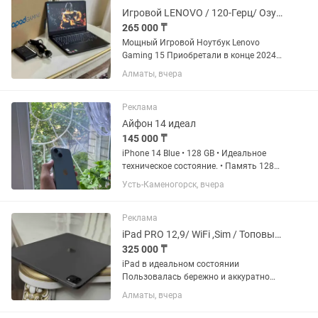
Игровой LENOVO / 120-Герц/ Озу-16/RTX-3050/ Gaming
265 000 ₸
Мощный Игровой Ноутбук Lenovo
Gaming 15 Приобретали в конце 2024г.
Пользовались бережно и аккуратно.
Алматы, вчера
Состояние Идеал . 120Герц Экран (15,6
Дюймов) 6-Ядерный ,12-Поточный
Процессор 3.30Ghz AMD...
Реклама
Айфон 14 идеал
145 000 ₸
iPhone 14 Blue • 128 GB • Идеальное
техническое состояние. • Память 128
ГБ. • Аккумулятор 77%. • Ничего не
Усть-Каменогорск, вчера
менялось, всё родное. • Face ID, True
Tone и все функции работают
идеально. • По корпусу...
Реклама
iPad PRO 12,9/ WiFi ,Sim / Топовый Айпад / В Идеале
325 000 ₸
iPad в идеальном состоянии
Пользовалась бережно и аккуратно
Состояние идеал . iPad PRO 12,9
Алматы, вчера
Поддержка Wifi и Sim карты 6-го
Поколения . 256GB Памяти