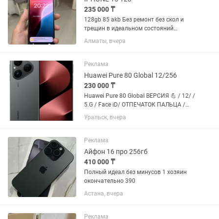
235 000 ₸
128gb 85 akb Без ремонт без скол и
трещин в идеальном состояний
Перекупы мимо .Торг минимальная
Алматы, вчера
ИДЕАЛ
Реклама
Huawei Pure 80 Global 12/256
230 000 ₸
Huawei Pure 80 Global ВЕРСИЯ 💪 / 12/ /
5.G / Face iD/ ОТПЕЧАТОК ПАЛЬЦА /
СОСТОЯНИЕ ИДЕАЛ ПРЯМ / НА
Уральск, вчера
КАСПИЙ 350 стоит / УРАЛЬСК АКСАЙ
КАСПИЙ РАССРОЧКА 00-12 / 00-24
Реклама
Айфон 16 про 256гб
410 000 ₸
Полный идеал без минусов 1 хозяин
окончательно 390
Астана, вчера
Реклама