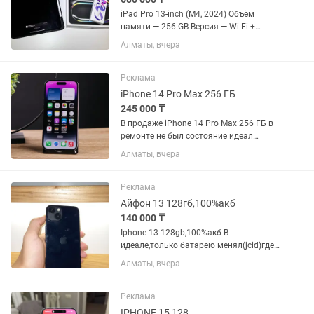
iPad Pro 13-inch (M4, 2024) Объём
памяти — 256 GB Версия — Wi-Fi +
Cellular (5G, eSIM) Покупался для себя,
Алматы, вчера
планировал использовать для
рисования и обучения, но по факту
почти не использовался и...
Реклама
iPhone 14 Pro Max 256 ГБ
245 000 ₸
В продаже iPhone 14 Pro Max 256 ГБ в
ремонте не был состояние идеал
коробка и Зарядка в наличии
Алматы, вчера
Реклама
Айфон 13 128гб,100%акб
140 000 ₸
Iphone 13 128gb,100%акб В
идеале,только батарею менял(jcid)где
то 2недели назад.Заряд держит на
Алматы, вчера
весь день Стоит защитка,дисплей
корпус идеал торг.рассмотрю обмен на
айфон Телефон всегда
Реклама
использовался...
IPHONE 15 128