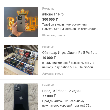
Консоль в идеальном состоянии • Два
геймпада...
Реклама
iPhone 14 Pro
300 000 ₸
Телефон в отличном состоянии
Память 512 Емкость 88 Не вскрывался
Состояние идеал
Шымкент, вчера
Реклама
Ойындар Игры Диски Ps 5 Ps 4 . Все для Sony PlayStation Пс 5
10 000 ₸
В наличии большой ассортимент игр
на Sony PlayStation 5 и 4 . На любой
вкус . Все игры лицензионные ,
Алматы, вчера
оригинальные . Состояние идеал .
Гарантия на все игры есть ! Цены
разные !
Реклама
Продам iPhone 12 идеал
77 000 ₸
Продам Айфон 12 Реальному
покупателю хороший торг Акб 72