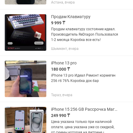
родной Память 128 Телефон не
Астана, вчера
вскрывалься По корпусу идеал Тру тон
работает фейса нет В комплекте
только чехол
Продам Клавиатуру
9 999 ₸
Продам клавиатуру состояние идеал.
Производитель ReDragon Пользовался
1-2 месяца Коробка все есть!
Шымкент, вчера
iPhone 13 pro
180 000 ₸
iPhone 13 pro Идеал Ремонт кормеген
256 гб 76% Коробка док бар
Тараз, вчера
iPhone 15 256 GB Рассрочка Магазин Red Geek
249 990 ₸
Цена указана только при наличной
оплате. цена указана уже со скидкой,
от суммы которая на витрине •