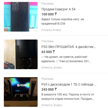
Реклама
Продам Самсунг А 54
100 000 ₸
Идеал только коробка нету .не
краденный 8/256
Атырау, вчера
Реклама
PS3 Slim ПРОШИТАЯ. 4 джойстика. 20 игрz. Идеал. Пс3. PlayStation 3
63 000 ₸
✅ Не шумит, не греется, работает
идеально. ✅ Уже установлено 20+
популярных игр. ✅ Прошивка —
Алматы, вчера
скачивайте и устанавливайте новые
игры без покупки дисков. Комплект: •
PS3 Slim • 4 джойстика (1...
Реклама
Ps5 с дисководом 1 ТБ 2 гейпада 100 игр (UFC, FIFA) Идеал
243 000 ₸
В аккаунте 100 игр. Пароль и почту от
аккаунта отдам полностью. Продаю
PlayStation 5 с дисководом (версия
Алматы, вчера
Disc), память 1 ТБ. Комплект полный: •