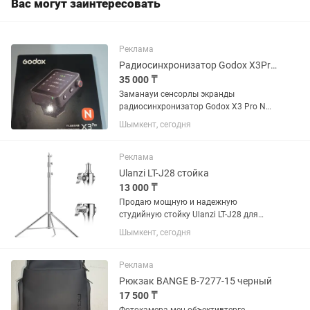
Вас могут заинтересовать
Реклама
Радиосинхронизатор Godox X3Pro N TTL для Nikon
35 000 ₸
Заманауи сенсорлы экранды
радиосинхронизатор Godox X3 Pro N
(Nikon жүйесі үшін) сатылады.
Шымкент, сегодня
Жағдайы: Идеал, жап-жаңадай, өте
ұқыпты қолданылған. Ешқандай
сырылған немесе қашалған жері жоқ,
Реклама
сенсоры мен...
Ulanzi LT-J28 стойка
13 000 ₸
Продаю мощную и надежную
студийную стойку Ulanzi LT-J28 для
тяжелого осветительного
Шымкент, сегодня
оборудования (софтбоксов, вспышек,
постоянного света). Состояние:
Идеальное, состояние нового,
Реклама
использовалась очень...
Рюкзак BANGE B-7277-15 черный
17 500 ₸