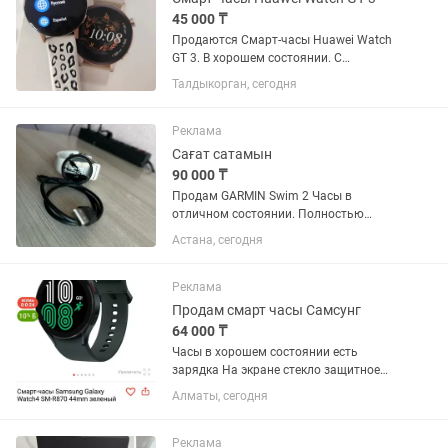
45 000 ₸
Продаются Смарт-часы Huawei Watch
GT 3. В хорошем состоянии. С
коробкой, зарядкой, ремешком.
Талдыкорган, сегодня
Отлично работают, батарею держит 6-
7 дней.
Реклама
Сағат сатамын
90 000 ₸
Продам GARMIN Swim 2 Часы в
отличном состоянии. Полностью
исправны, работают без каких-либо
Астана, сегодня
проблем. ✅ Без царапин ✅ В ремонте
не были ✅ Все функции работают
отлично ✅ Аккумулятор держит
Реклама
заряд...
Продам смарт часы Самсунг
64 000 ₸
Часы в хорошем состоянии есть
зарядка На экране стекло защитное
Работают отлично все функции есть
Алматы, сегодня
сообщение Календарь пульс покупали
новые 45 мм Зелёные есть коробка
Лежат без дело
Реклама