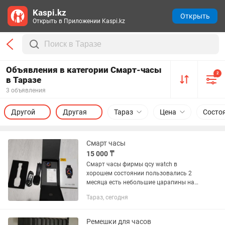
Kaspi.kz
Открыть
Открыть в Приложении Kaspi.kz
Объявления в категории Смарт-часы
2
в Таразе
3 объявления
Другой
Другая
Тараз
Цена
Состо
Смарт часы
15 000 ₸
Смарт часы фирмы qcy watch в
хорошем состоянии пользовались 2
месяца есть небольшие царапины на
экране торг обмен есть
Тараз, сегодня
Ремешки для часов