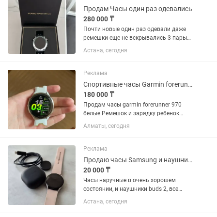
Продам Часы один раз одевались
280 000 ₸
Почти новые один раз одевали даже
ремешки еще не вскрывались 3 пары
ремешков цена на каспи 329.000
Астана, сегодня
Реклама
Спортивные часы Garmin forerunner 970 белые
180 000 ₸
Продам часы garmin forerunner 970
белые Ремешок и зарядку ребенок
порезал. Часы новые, подарили на
Алматы, сегодня
день рождения. Особо не носил, все
остальное в идеале, царапин нет.
Реклама
Продаю часы Samsung и наушники buds 2
20 000 ₸
Часы наручные в очень хорошем
состоянии, и наушники buds 2, все
работает.
Астана, сегодня