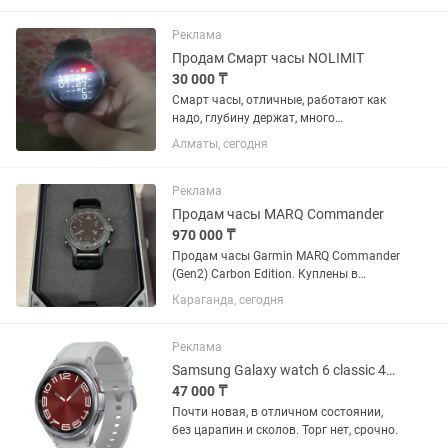
руке отлично. Состояние: Б/у.
Технически всё работает идеально
Реклама
(пульс,...
Продам Смарт часы NOLIMIT
30 000 ₸
Смарт часы, отличные, работают как
надо, глубину держат, много
циферблатов, много функций,запасной
Алматы, сегодня
ремешок, коробка все имеется
Реклама
Продам часы MARQ Commander
970 000 ₸
Продам часы Garmin MARQ Commander
(Gen2) Carbon Edition. Куплены в
октябре 2025 года у официального
Караганда, сегодня
представителя в Казахстане. Гарантия
продавца до октября 2027 года.
Состояние хорошее. Полная...
Реклама
Samsung Galaxy watch 6 classic 43mm
47 000 ₸
Почти новая, в отличном состоянии,
без царапин и сколов. Торг нет, срочно.