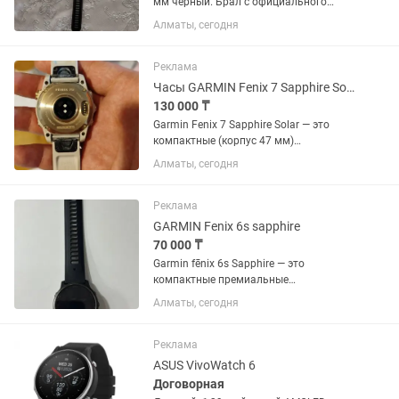
мм черный. Брал с официального
магазина, имеются документы, чек,
Алматы, сегодня
коробка и зарядчик. Цена договорная.
Покупал 9 марта.
Реклама
Часы GARMIN Fenix 7 Sapphire Solar
130 000 ₸
Garmin Fenix 7 Sapphire Solar — это
компактные (корпус 47 мм)
мультиспортивные GPS-часы с
Алматы, сегодня
прочным дизайном, зарядкой от
солнечной батареи (Power Glass или
Power Sapphire) для продления
Реклама
времени...
GARMIN Fenix 6s sapphire
70 000 ₸
Garmin fēnix 6s Sapphire — это
компактные премиальные
мультиспортивные смарт-часы,
Алматы, сегодня
созданные для профессиональных
тренировок и активного отдыха. От
базовой версии линейки fēnix 6S эта
Реклама
модель...
ASUS VivoWatch 6
Договорная