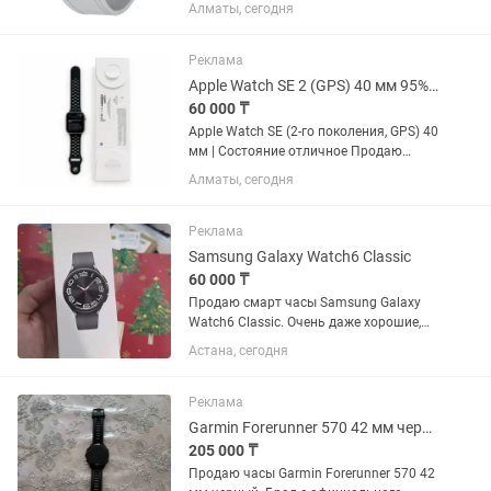
Алматы, сегодня
Реклама
Apple Watch SE 2 (GPS) 40 мм 95% АКБ Оригинал
60 000 ₸
Apple Watch SE (2-го поколения, GPS) 40
мм | Состояние отличное Продаю
Apple Watch SE 2-го поколения (GPS), 40
Алматы, сегодня
мм, алюминиевый корпус. Часы
полностью оригинальные, работают
без каких-либо...
Реклама
Samsung Galaxy Watch6 Classic
60 000 ₸
Продаю смарт часы Samsung Galaxy
Watch6 Classic. Очень даже хорошие,
вращающийся безель это вообще
Астана, сегодня
мощь, делает использование в разы
удобнее. Легче, чем листать. Экран
яркий, интерфейс удобный,...
Реклама
Garmin Forerunner 570 42 мм черный
205 000 ₸
Продаю часы Garmin Forerunner 570 42