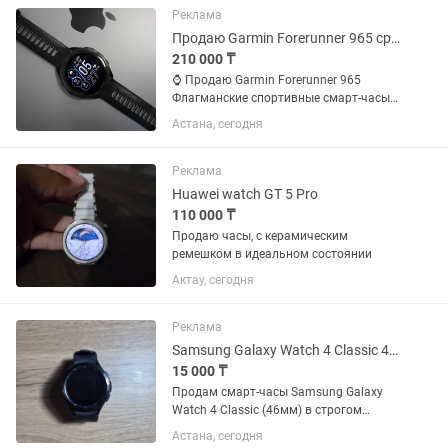
Реклама
Продаю Garmin Forerunner 965 срочно
210 000 ₸
⌚ Продаю Garmin Forerunner 965
Флагманские спортивные смарт-часы
Garmin в отличном состоянии. ✅
Астана, сегодня
Подойдут для бега, велоспорта,
плавания, триатлона, фитнеса и
повседневного использования. 💚
Реклама
Следят...
Huawei watch GT 5 Pro
110 000 ₸
Продаю часы, с керамическим
ремешком в идеальном состоянии
Актау, сегодня
Реклама
Samsung Galaxy Watch 4 Classic 46mm, Черные
15 000 ₸
Продам смарт-часы Samsung Galaxy
Watch 4 Classic (46мм) в строгом
черном цвете. Модель с крутым
Астана, сегодня
крутящимся безелем, смотрится на