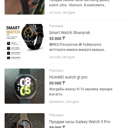
Продам умные часы Samsung galaxy
watch ultra - titanium. В комплекте
родная коробка, сами часы, зарядный
Астана, сегодня
кабель-таблетка, комплектный
силиконовый ремешок и в подарок
оригинальный плетеный оранжевый...
Реклама
Smart Watch Shanyrak
35 000 ₸
🔴RED/Рассрочка 🎁 Күйеуіңізге,
жігітіңізге немесе әкеңізге ерекше
сыйлық іздеп жүрсіз бе? ⌚ Смарт сағат
Актобе, сегодня
– күнделікті өмірге пайдалы әрі стильді
сыйлық! ✨ Артықшылықтары: •
Қоңырауға жауап беру және...
Реклама
HUAWEI watch gt pro
50 000 ₸
Жагдайы жаксы 9/10 каровка зарядка
все есть
Шымкент, сегодня
Реклама
Продам часы Galaxy Watch 5 Pro
59 000 ₸