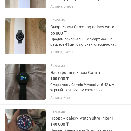
цвете. Отличная модель с
Астана, вчера
вращающимся безелем и строгим
классическим дизайном. Состояние
идеальное, полностью рабочее. Экран
Реклама
чистый, без...
Смарт часы Samsung galaxy watch 6 classic
55 000 ₸
Продам оригинальные смарт часы в
размере 43мм. Стильная классическая
модель с вращающимся безелем.
Астана, вчера
Состояние идеальное. Экран часов без
единой царапины. Корпус чистый,
безель крутится мягко и чётко....
Реклама
Электронные часы Garmin
100 000 ₸
Смарт-часы Garmin Vivoactive 6 42 мм
черный. В отличном состоянии .
Продажа в связи с ненадобностью .
Астана, вчера
Писать на
Реклама
Продам galaxy Watch ultra - titanium
140 000 ₸
Продам умные часы Samsung galaxy