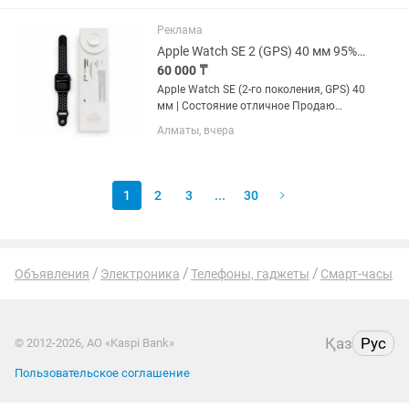
Huawei Watch Fit 4 (SYA-B09) Цвет:
белый (светлый...
Реклама
Apple Watch SE 2 (GPS) 40 мм 95% АКБ Оригинал
60 000 ₸
Apple Watch SE (2-го поколения, GPS) 40
мм | Состояние отличное Продаю
Apple Watch SE 2-го поколения (GPS), 40
Алматы, вчера
мм, алюминиевый корпус. Часы
полностью оригинальные, работают
без каких-либо...
1
2
3
...
30
Объявления
Электроника
Телефоны, гаджеты
Смарт-часы
Қаз
Рус
© 2012-2026, АО «Kaspi Bank»
Пользовательское соглашение