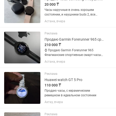
20 000 ₸
Часы наручные в очень хорошем
состоянии, и наушники buds 2, все
работает.
Астана, вчера
Реклама
Продаю Garmin Forerunner 965 срочно
210 000 ₸
⌚ Продаю Garmin Forerunner 965
Флагманские спортивные смарт-часы
Garmin в отличном состоянии. ✅
Астана, вчера
Подойдут для бега, велоспорта,
плавания, триатлона, фитнеса и
повседневного использования. 💚
Реклама
Следят...
Huawei watch GT 5 Pro
110 000 ₸
Продаю часы, с керамическим
ремешком в идеальном состоянии
Актау, вчера
Реклама