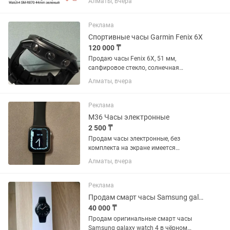
Алматы, вчера
сообщение Календарь пульс покупали
новые 45 мм Зелёные есть коробка
Лежат без дело
Реклама
Спортивные часы Garmin Fenix 6X
120 000 ₸
Продаю часы Fenix 6X, 51 мм,
сапфировое стекло, солнечная
батарея, титановый корпус, состояние
Алматы, вчера
-отличное, никаких повреждений, заряд
аккуммулятора хватает надолго.
Реклама
M36 Часы электронные
2 500 ₸
Продам часы электронные, без
комплекта на экране имеется
царапина которая не влияет на работу
Алматы, вчера
часов
Реклама
Продам смарт часы Samsung galaxy watch 46 mm
40 000 ₸
Продам оригинальные смарт часы
Samsung galaxy watch 4 в чёрном