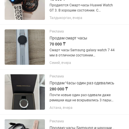
Продаются Смарт-часы Huawei Watch
GT 3. В хорошем состоянии. С
коробкой, зарядкой, ремешком.
Талдыкорган, вчера
Отлично работают, батарею держит 6-
7 дней.
Реклама
Продам смарт часы
70 000 ₸
Смарт часы Samsung galaxy watch 7 44
мм в отличном состоянии
комплектация полная вскрывались
Семей, вчера
для проверки
Реклама
Продам Часы один раз одевались
280 000 ₸
Почти новые один раз одевали даже
ремешки еще не вскрывались 3 пары
ремешков цена на каспи 329.000
Астана, вчера
Реклама
Продаю часы Samsung и наушники buds 2