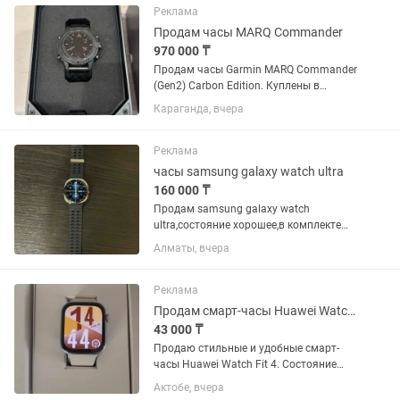
Реклама
Продам часы MARQ Commander
970 000 ₸
Продам часы Garmin MARQ Commander
(Gen2) Carbon Edition. Куплены в
октябре 2025 года у официального
Караганда, вчера
представителя в Казахстане. Гарантия
продавца до октября 2027 года.
Состояние хорошее. Полная...
Реклама
часы samsung galaxy watch ultra
160 000 ₸
Продам samsung galaxy watch
ultra,состояние хорошее,в комплекте
всё имеется носили пол года,продажа
Алматы, вчера
в связи с преобритением нового
телефона другой марки Все
оставшиеся вопросы по номеру
Реклама
Продам смарт-часы Huawei Watch Fit 4
43 000 ₸
Продаю стильные и удобные смарт-
часы Huawei Watch Fit 4. Состояние
отличное, всё работает без нареканий.
Актобе, вчера
Основные характеристики: Модель: