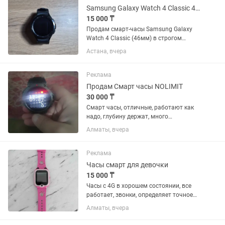
Samsung Galaxy Watch 4 Classic 46mm, Черные
15 000 ₸
Продам смарт-часы Samsung Galaxy
Watch 4 Classic (46мм) в строгом
черном цвете. Модель с крутым
Астана, вчера
крутящимся безелем, смотрится на
руке отлично. Состояние: Б/у.
Технически всё работает идеально
Реклама
(пульс,...
Продам Смарт часы NOLIMIT
30 000 ₸
Смарт часы, отличные, работают как
надо, глубину держат, много
циферблатов, много функций,запасной
Алматы, вчера
ремешок, коробка все имеется
Реклама
Часы смарт для девочки
15 000 ₸
Часы с 4G в хорошем состоянии, все
работает, звонки, определяет точное
местоположение ребенка
Алматы, вчера