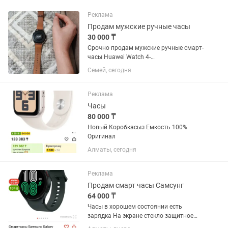
Реклама
Продам мужские ручные часы
30 000 ₸
Срочно продам мужские ручные смарт-
часы Huawei Watch 4-
F01.Водонепроницаемые,спортивные и
Семей, сегодня
ударопрочные.В идеальном
состоянии.Было куплена в каспи 85000
.Предоставляю коробку и зарядку
Реклама
Продам...
Часы
80 000 ₸
Новый Коробкасыз Емкость 100%
Оригинал
Алматы, сегодня
Реклама
Продам смарт часы Самсунг
64 000 ₸
Часы в хорошем состоянии есть
зарядка На экране стекло защитное
Работают отлично все функции есть