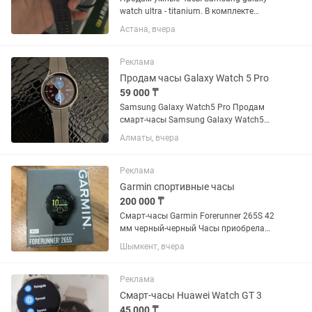
watch ultra - titanium. В комплекте
родная коробка, сами часы, зарядный
Астана, вчера
кабель-таблетка, комплектный
силиконовый ремешок и в подарок
оригинальный плетеный оранжевый...
Реклама
Продам часы Galaxy Watch 5 Pro
59 000 ₸
Samsung Galaxy Watch5 Pro Продам
смарт-часы Samsung Galaxy Watch5
Pro (45мм, титан). Полная
Алматы, вчера
комплектация: коробка, зарядное
устройство. Покупал в Технодоме
Титановый корпус, сапфировое
Реклама
стекло,...
Garmin спортивные часы
200 000 ₸
Смарт-часы Garmin Forerunner 265S 42
мм черный-черный Часы приобрела
для себя за 282000 тг для бега,
Шымкент, вчера
использовала всего 3 месяца на
официальном сайте Garmin коробка
все есть, без дефектов рабочий...
Реклама
Смарт-часы Huawei Watch GT 3
45 000 ₸