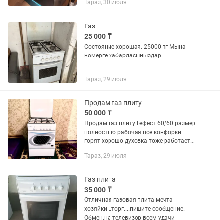
Тараз, 30 июля
Газ
25 000 ₸
Состояние хорошая. 25000 тг Мына
номерге хабарласыныздар
Тараз, 29 июля
Продам газ плиту
50 000 ₸
Продам газ плиту Гефест 60/60 размер
полностью рабочая все конфорки
горят хорошо духовка тоже работает
как надо все чистая аккуратно
Тараз, 29 июля
пользованный помогу с доставкой у
становкой бесплатно
Газ плита
35 000 ₸
Отличная газовая плита мечта
хозяйки ..торг....пишите сообщение.
Обмен.на телевизор всем удачи