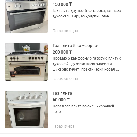
150 000 ₸
Газ плита даушер 5 конфорка, тап таза
духовкасы бәрі, аз қолдвнылған
Тараз, сегодня
Газ плита 5 камфорная
200 000 ₸
Продаю 5 камфорную газовую плиту с
духовкой , духовка электрическая
шикарно печёт , практически новая ,
состояние хорошее , очень красиво
Тараз, сегодня
смотрится на кухне, торг имеется
Газ плита
60 000 ₸
Новая газ плита,по очень хорошей
цене
Тараз, вчера