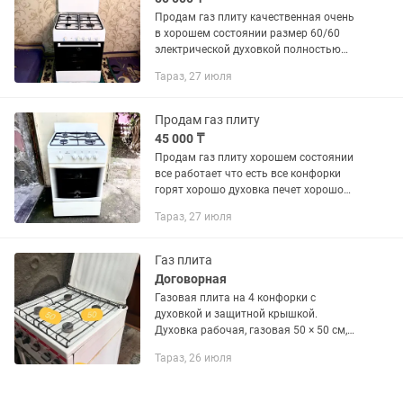
Продам газ плиту качественная очень
в хорошем состоянии размер 60/60
электрической духовкой полностью
рабочая 100% с доставкой бесплатно
Тараз, 27 июля
Продам газ плиту
45 000 ₸
Продам газ плиту хорошем состоянии
все работает что есть все конфорки
горят хорошо духовка печет хорошо
газ не пропускает нигде чистая как на
Тараз, 27 июля
фото помогу с доставкой установкай
бесплатно
Газ плита
Договорная
Газовая плита на 4 конфорки с
духовкой и защитной крышкой.
Духовка рабочая, газовая 50 × 50 см,
высота 85 см Цена:20 000 тг (есть торг
Тараз, 26 июля
/ договорная) Предлагайте свои цены,
договоримся. Самовывоз