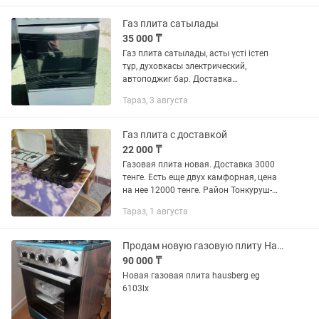
Газ плита сатылады
35 000 ₸
Газ плита сатылады, асты үсті істеп
тұр, духовкасы электрический,
автоподжиг бар. Доставка
қарастырылған
Тараз, 3 августа
Газ плита с доставкой
22 000 ₸
Газовая плита новая. Доставка 3000
тенге. Есть еще двух камфорная, цена
на нее 12000 тенге. Район Тонкуруш-
Сатпаева.
Тараз, 1 августа
Продам новую газовую плиту Hausberg
90 000 ₸
Новая газовая плита hausberg eg
6103lx