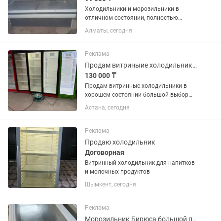
Холодильники и морозильники в
отличном состоянии, полностью
рабочие, все чистые ухожэные как на
Алматы, сегодня
фото, на каждый холодильник дам
один месяц гарантию, цэны разные,
помогу с доставкой, кому интересно...
Реклама
Продам витриныие холодильник в хорошем состоянии
130 000 ₸
Продам витринные холодильники в
хорошем состоянии большой выбор
тауелсыздык 26
Астана, сегодня
Реклама
Продаю холодильник
Договорная
Витринный холодильник для напитков
и молочных продуктов
Шымкент, сегодня
Реклама
Морозильник Бирюса большой почти новый