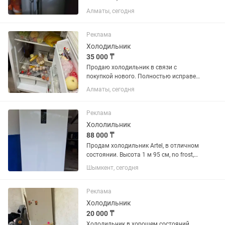
Алматы, сегодня
Реклама
Холодильник
35 000 ₸
Продаю холодильник в связи с
покупкой нового. Полностью исправен,
работает отлично. Хорошо охлаждает,
Алматы, сегодня
морозильная камера морозит без
проблем. Состояние хорошее, торг есть
Самовывоз. По всем...
Реклама
Хололильник
88 000 ₸
Продам холодильник Artel, в отличном
состоянии. Высота 1 м 95 см, no frost,
состояние нового холодильника.
Шымкент, сегодня
Практически не пользовались.
Холодильник полностью обслужен,
установлен новый компрессор....
Реклама
Холодильник
20 000 ₸
Холодильник в хорошем состояний