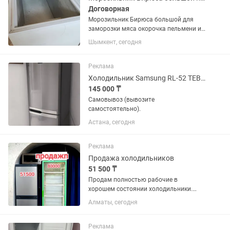
Договорная
Морозильник Бирюса большой для
заморозки мяса окорочка пельмени и
ягод
Шымкент, сегодня
Реклама
Холодильник Samsung RL-52 TEBIH
145 000 ₸
Самовывоз (вывозите
самостоятельно).
Астана, сегодня
Реклама
Продажа холодильников
51 500 ₸
Продам полностью рабочие в
хорошем состоянии холодильники.
Холодильники очень хорошо морозит
Алматы, сегодня
и охлаждает. Цены на холодильники
указаны на них.За полной
информацией пишите или звоните в .
Реклама