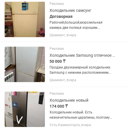
Реклама
Холодильник самсунг
Договорная
Рабочий,большой,морозильная
камера две полки,в хорошем
состоянии
Шымкент, вчера
Реклама
Холодильник Samsung отличное состояние
50 000 ₸
Продам двухкамерный холодильник
Samsung с нижним расположением
морозильной камеры. Холодильник
Шымкент, вчера
полностью исправен, в отличном
техническом и хорошем внешнем
состоянии. Работает стабильно,
Реклама
хорошо...
Холодильник новый
174 000 ₸
Холодильник новый. Есть
незначительные царапины, поэтому
продаётся гораздо дешевле.
Усть-Каменогорск, вчера