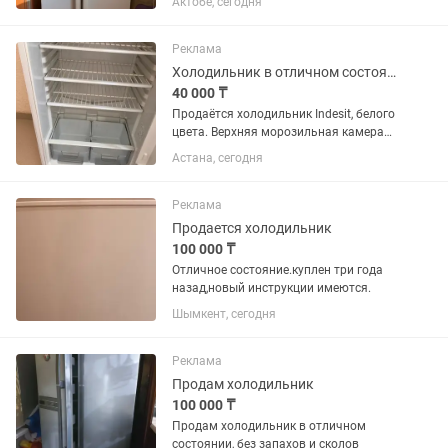
Актобе, сегодня
характеристики: •Тип: Side-by-Side
(холодильная и морозильная камеры
отдельно). •Размеры: 180х90х70...
Реклама
Холодильник в отличном состоянии
40 000 ₸
Продаётся холодильник Indesit, белого
цвета. Верхняя морозильная камера
Просторное холодильное отделение, 2
Астана, сегодня
вместительных ящика для овощей и
фруктов, чистый, аккуратный, в
отличном состоянии
Реклама
Продается холодильник
100 000 ₸
Отличное состояние.куплен три года
назад,новый инструкции имеются.
Шымкент, сегодня
Реклама
Продам холодильник
100 000 ₸
Продам холодильник в отличном
состоянии, без запахов и сколов