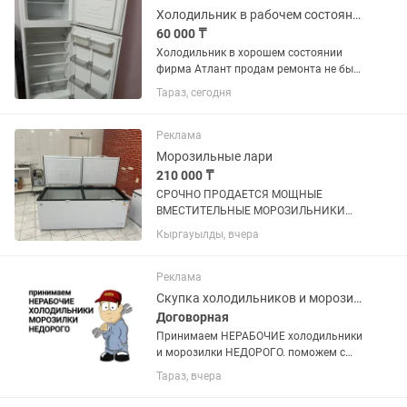
Холодильник в рабочем состоянии
60 000 ₸
Холодильник в хорошем состоянии
фирма Атлант продам ремонта не был
всё работает торг на месте
Тараз, сегодня
Реклама
Морозильные лари
210 000 ₸
СРОЧНО ПРОДАЕТСЯ МОЩНЫЕ
ВМЕСТИТЕЛЬНЫЕ МОРОЗИЛЬНИКИ
ОБЪЕМ 600 л, покупали по 320.000 тг
Кыргауылды, вчера
продаем срочно по 210.000 тг,
практические новые (2 шт таких) не
упустите такие вкусные цены !
Реклама
Скупка холодильников и морозилок
Договорная
Принимаем НЕРАБОЧИЕ холодильники
и морозилки НЕДОРОГО. поможем с
утилизацией и выноса с этажей старой
Тараз, вчера
техники.