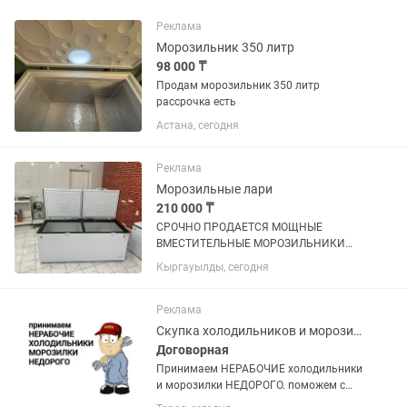
Реклама
Морозильник 350 литр
98 000 ₸
Продам морозильник 350 литр
рассрочка есть
Астана, сегодня
Реклама
Морозильные лари
210 000 ₸
СРОЧНО ПРОДАЕТСЯ МОЩНЫЕ
ВМЕСТИТЕЛЬНЫЕ МОРОЗИЛЬНИКИ
ОБЪЕМ 600 л, покупали по 320.000 тг
Кыргауылды, сегодня
продаем срочно по 210.000 тг,
практические новые (2 шт таких) не
упустите такие вкусные цены !
Реклама
Скупка холодильников и морозилок
Договорная
Принимаем НЕРАБОЧИЕ холодильники
и морозилки НЕДОРОГО. поможем с
утилизацией и выноса с этажей старой