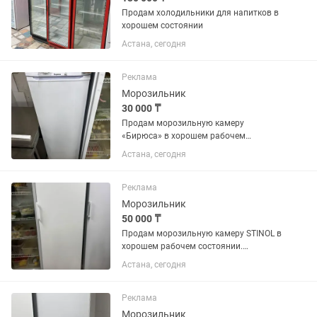
Продам холодильники для напитков в
хорошем состоянии
Астана, сегодня
Реклама
Морозильник
30 000 ₸
Продам морозильную камеру
«Бирюса» в хорошем рабочем
состоянии. Полностью исправна,
Астана, сегодня
отлично морозит, работает без
нареканий. Все ящики и полки в
наличии. Подходит для дома,
Реклама
магазина, кафе или...
Морозильник
50 000 ₸
Продам морозильную камеру STINOL в
хорошем рабочем состоянии.
Полностью исправна, отлично
Астана, сегодня
морозит, работает тихо. Все полки и
ящики в комплекте. Подходит для
дома, магазина или дачи.
Реклама
Производитель:...
Морозильник