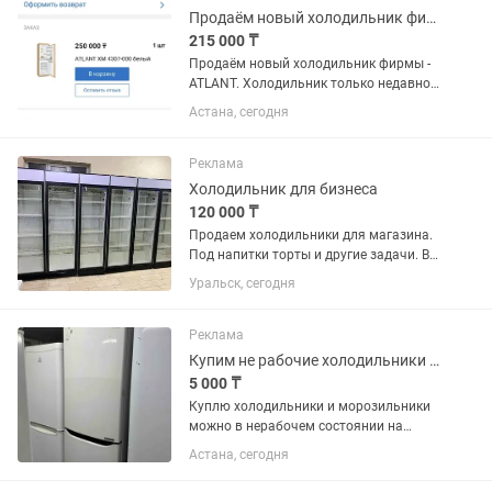
Кар сити....
Продаём новый холодильник фирмы - ATLANT.
215 000 ₸
Продаём новый холодильник фирмы -
ATLANT. Холодильник только недавно
купили. Продаём, в связи с тем что не
Астана, сегодня
подошёл по размеру. Холодильник
встраиваемый, предназначен для
установки в кухонный...
Реклама
Холодильник для бизнеса
120 000 ₸
Продаем холодильники для магазина.
Под напитки торты и другие задачи. В
отличном состоянии. В заправке не
Уральск, сегодня
нуждаются. Полки полный комплект.
Высота два метра 60х60 см глубина.
Температура хранения +4...
Реклама
Купим не рабочие холодильники и морозильники
5 000 ₸
Куплю холодильники и морозильники
можно в нерабочем состоянии на
запчасти
Астана, сегодня