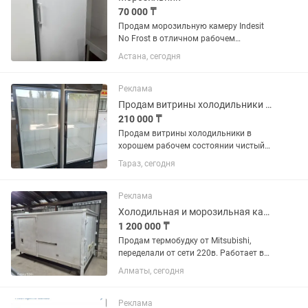
70 000 ₸
Продам морозильную камеру Indesit
No Frost в отличном рабочем
состоянии. Полностью исправна,
Астана, сегодня
хорошо морозит, работает тихо.
Система No Frost, размораживание не
требуется. Чистая, без посторонних...
Реклама
Продам витрины холодильники в хорошем рабочем состоянии чистый
210 000 ₸
Продам витрины холодильники в
хорошем рабочем состоянии чистый
цена за каждый по 250 тысяч
Тараз, сегодня
Реклама
Холодильная и морозильная камера
1 200 000 ₸
Продам термобудку от Mitsubishi,
переделали от сети 220в. Работает в
двух вариантах как плюсовой
Алматы, сегодня
холодильник и минусовой
морозильник. Находится г.Алматы,
Ауэзовский район, мкр.Достык. Выше
Реклама