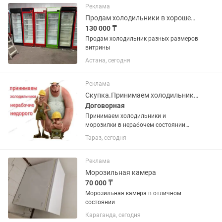
Реклама
Продам холодильники в хорошем состоянии
130 000 ₸
Продам холодильник разных размеров
витрины
Астана, сегодня
Реклама
Скупка.Принимаем холодильники и морозилки в нерабочем состоянии недорого
Договорная
Принимаем холодильники и
морозилки в нерабочем состоянии
недорого. Фотки для оценки можно
Тараз, сегодня
присылать . Поможем вынести старую
технику с этажей.
Реклама
Морозильная камера
70 000 ₸
Морозильная камера в отличном
состоянии
Караганда, сегодня