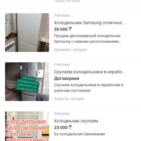
Тараз, сегодня
техники.
Реклама
Холодильник Samsung отличное состояние
50 000 ₸
Продам двухкамерный холодильник
Samsung с нижним расположением
морозильной камеры. Холодильник
Шымкент, сегодня
полностью исправен, в отличном
техническом и хорошем внешнем
состоянии. Работает стабильно,
Реклама
хорошо...
Скупаем холодильники в нерабочем и рабочем состоянии!
Договорная
Скупаем холодильники в нерабочем и
рабочем состоянии!
Алматы, сегодня
Реклама
Холодиьник скупаем
23 000 ₸
Бу холодильник принимаем