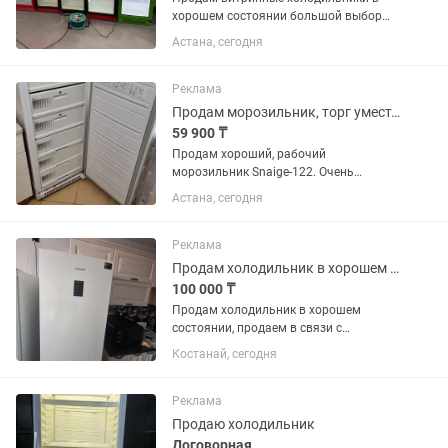
хорошем состоянии большой выбор
тауелсыздык 26
Астана, сегодня
Реклама
Продам морозильник, торг уместен
59 900 ₸
Продам хороший, рабочий
морозильник Snaige-122. Очень
хорошо морозит. Имеет хладагент,
Астана, сегодня
позволяющий поддерживать холод в
течении 3 дней! Очень вместительный
и надежный! Продукты не портит!
Реклама
Продам холодильник в хорошем состоянии
100 000 ₸
Продам холодильник в хорошем
состоянии, продаем в связи с
переездом
Костанай, сегодня
Реклама
Продаю холодильник
Договорная