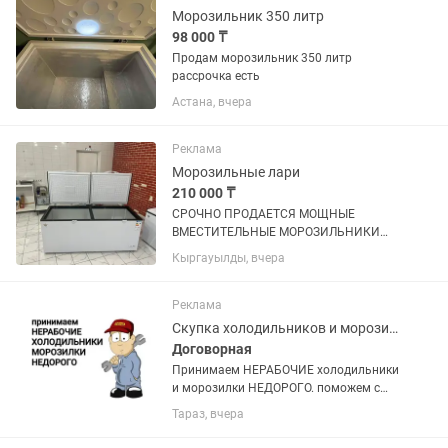
Морозильник 350 литр
98 000 ₸
Продам морозильник 350 литр
рассрочка есть
Астана, вчера
Реклама
Морозильные лари
210 000 ₸
СРОЧНО ПРОДАЕТСЯ МОЩНЫЕ
ВМЕСТИТЕЛЬНЫЕ МОРОЗИЛЬНИКИ
ОБЪЕМ 600 л, покупали по 320.000 тг
Кыргауылды, вчера
продаем срочно по 210.000 тг,
практические новые (2 шт таких) не
упустите такие вкусные цены !
Реклама
Скупка холодильников и морозилок
Договорная
Принимаем НЕРАБОЧИЕ холодильники
и морозилки НЕДОРОГО. поможем с
утилизацией и выноса с этажей старой
Тараз, вчера
техники.