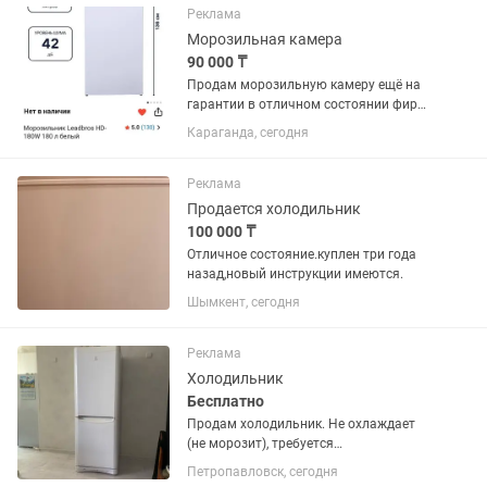
Реклама
Морозильная камера
90 000 ₸
Продам морозильную камеру ещё на
гарантии в отличном состоянии фирма
LEADBROS.Продаю с связи переездом.
Караганда, сегодня
Камера на 180литров очень
вместительная и удобная высота
136см ,шесть вместительных ящиков.
Реклама
Продается холодильник
100 000 ₸
Отличное состояние.куплен три года
назад,новый инструкции имеются.
Шымкент, сегодня
Реклама
Холодильник
Бесплатно
Продам холодильник. Не охлаждает
(не морозит), требуется
ремонт.бесплатно
Петропавловск, сегодня