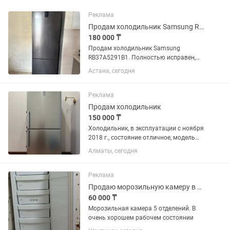
Реклама
Продам холодильник Samsung RB37A5291B1, No Frost
180 000 ₸
Продам холодильник Samsung
RB37A5291B1. Полностью исправен,
отлично охлаждает и морозит.
Астана, сегодня
Система No Frost, тихая работа,
вместительный. Чистый, без
посторонних запахов. В хорошем
Реклама
состоянии. Самовывоз.
Продам холодильник
150 000 ₸
Холодильник, в эксплуатации с ноября
2018 г., состояние отличное, модель
указана в фото
Алматы, сегодня
Реклама
Продаю морозильную камеру в очень хорошем состоянии
60 000 ₸
Морозильная камера 5 отделений. В
очень хорошем рабочем состоянии