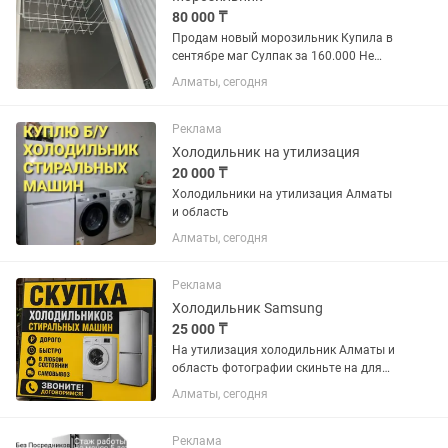
80 000 ₸
Продам новый морозильник Купила в
сентябре маг Сулпак за 160.000 Не
пользовались, документы есть Отдам
Алматы, сегодня
за 80.000 Высота: 80 см Ширина: 90
Глубина:60 251 литр
Реклама
Холодильник на утилизация
20 000 ₸
Холодильники на утилизация Алматы
и область
Алматы, сегодня
Реклама
Холодильник Samsung
25 000 ₸
На утилизация холодильник Алматы и
область фотографии скиньте на для
оценки
Алматы, сегодня
Реклама