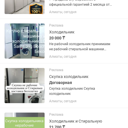
официальной гарантией 2 месяца от
магазина и мастера с более чем 10
Алматы, сегодня
летним опытом работы. Все
холодильники и морозилки чистые без
запахов Цены от 50000 в зависимости
Реклама
от...
Холодильник
20 000 ₸
Не рабочий холодильник принимаем
не рабочий стиральной машинки
принимаем
Алматы, сегодня
Реклама
Скупка холодильник
Договорная
Скупка холодильник Скупка
холодильник
Алматы, сегодня
Реклама
Холодильник и Стиральную
21 700 ₸