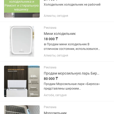
Холодильник холодильник не рабочий
Алматы, сегодня
Реклама
Мини холодильник
18 000 ₸
❄️ Продам мини холодильник В
отличном состоянии, использовался
всего 3дня после покупки (28.07.26
Алматы, сегодня
могу показать чек). Полностью
исправен, без дефектов, работает
отлично. Причина продажи: купили...
Реклама
Продам морозильную ларь Бирюса
80 000 ₸
Продам Морозильные лари «Бирюса»
представлены широким
ассортиментом горизонтальных ларей
Актобе, сегодня
(объемом от 80 до 350 л),
отличающихся надежностью,
доступной ценой, ручной или No Frost
Реклама
разморозкой, с...
Морозильник