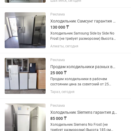
Шахтинск, сегодня
Реклама
Холодильник Самсунг гарантия доставка
130 000 ₸
Холодильник Samsung Side by Side No
Frost (не требует разморозки) Высота
181 см Ширина 91 см Глубина 70 см ✅
Алматы, сегодня
Продажа б/у холодильников с
официальной гарантией 2 месяца от
магазина и мастера с более...
Реклама
Продам холодильники разных видов в хорошем рабочем состоянии с доставкой по
25 000 ₸
Продам холодильники в рабочем
состоянии цена за советский от 25
тысяч иномарки маленький офисные
Тараз, сегодня
от 35 тысяч есть доставка по городу по
2000 тысячи
Реклама
Холодильник Siemens гарантия доставка
85 000 ₸
Холодильник Siemens No Frost (не
требует разморозки) Высота 185 см