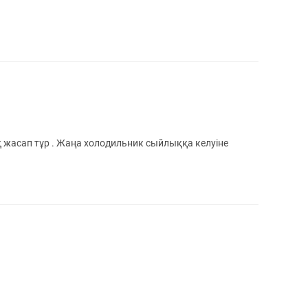
 жасап тұр . Жаңа холодильник сыйлыққа келуіне