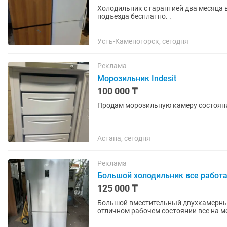
Холодильник с гарантией два месяца в отли
подъезда бесплатно. .
Усть-Каменогорск, сегодня
Реклама
Морозильник Indesit
100 000 ₸
Продам морозильную камеру состоян
Астана, сегодня
Реклама
Большой холодильник все работа
125 000 ₸
Большой вместительный двухкамерный
отличном рабочем состоянии все на м
доплатой рн калкаман