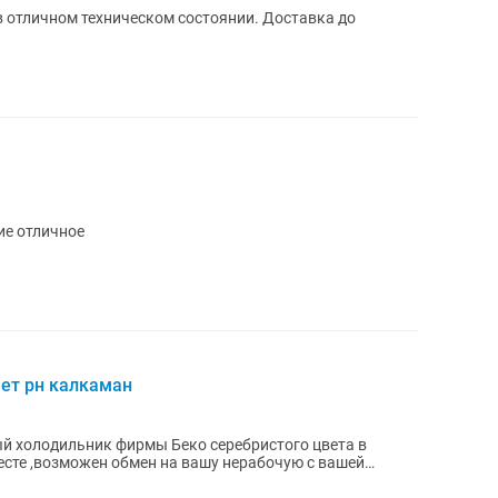
чном техническом состоянии. Доставка до
ие отличное
ет рн калкаман
 холодильник фирмы Беко серебристого цвета в
есте ,возможен обмен на вашу нерабочую с вашей