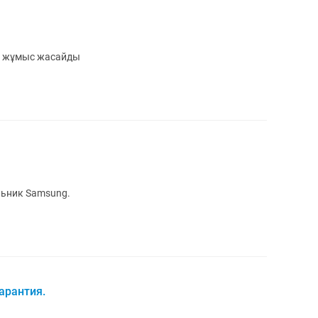
ы жұмыс жасайды
льник Samsung.
Гарантия.