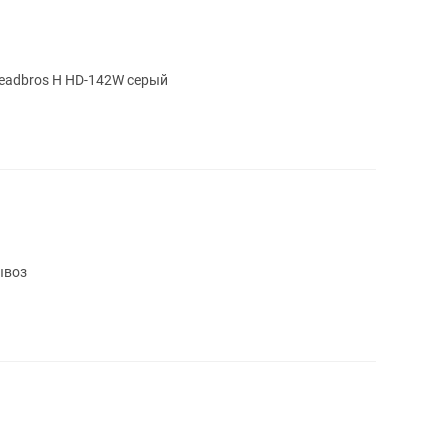
олодильник Leadbros H HD-142W серый
ывоз