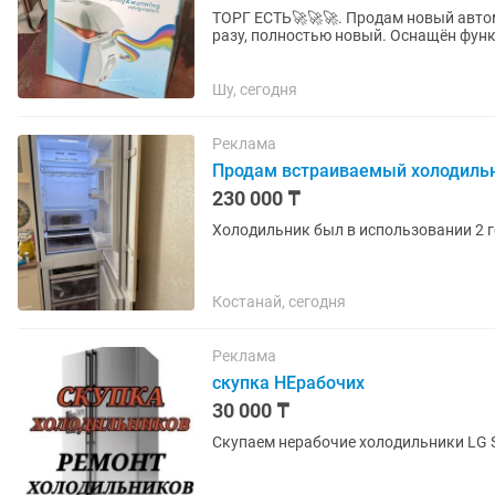
ТОРГ ЕСТЬ🚀🚀🚀. Продам новый автомобильный холодильник 7.5 л. Не использовался ни
разу, полностью новый. Оснащён функ
отдыха, рыбалки, кемпинга и...
Шу, сегодня
Реклама
Продам встраиваемый холодиль
230 000 ₸
Холодильник был в использовании 2 г
Костанай, сегодня
Реклама
скупка НЕрабочих
30 000 ₸
Скупаем нерабочие холодильники LG S