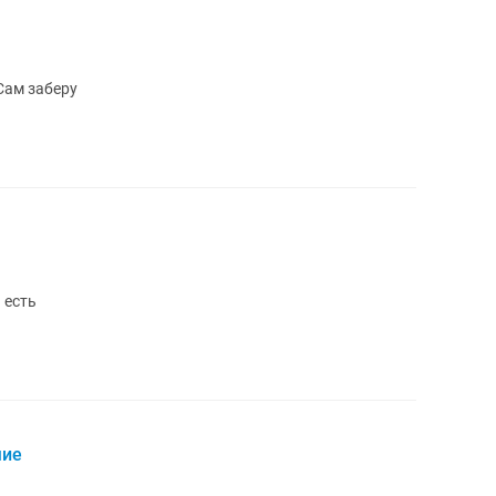
Сам заберу
 есть
чие