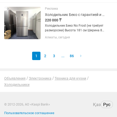
гарантией 2 месяца от магазина и
мастера с более чем 10 летним...
Реклама
Холодильник Беко с гарантией и доставкой
220 000 ₸
Холодильник Беко No Frost (не требует
разморозки) Высота 181 см Ширина 84
см Глубина 78 см ✅ Продажа б/у
Алматы, сегодня
холодильников с официальной
гарантией 2 месяца от магазина и
мастера с более чем 10 летним...
1
2
3
...
86
Объявления
Электроника
Техника для кухни
Холодильники
Қаз
Рус
© 2012-2026, АО «Kaspi Bank»
Пользовательское соглашение