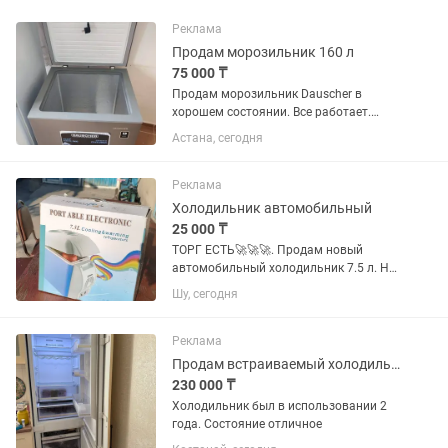
Реклама
Продам морозильник 160 л
75 000 ₸
Продам морозильник Dauscher в
хорошем состоянии. Все работает.
Продаю в связи переездом.
Астана, сегодня
Реклама
Холодильник автомобильный
25 000 ₸
ТОРГ ЕСТЬ🚀🚀🚀. Продам новый
автомобильный холодильник 7.5 л. Не
использовался ни разу, полностью
Шу, сегодня
новый. Оснащён функциями
охлаждения. Отлично подойдёт для
поездок, отдыха, рыбалки, кемпинга и...
Реклама
Продам встраиваемый холодильник
230 000 ₸
Холодильник был в использовании 2
года. Состояние отличное