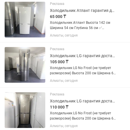
Реклама
Холодильник Атлант гарантия доставка
65 000 ₸
Холодильник Атлант Высота 142 см
Ширина 54 см Глубина 56 см ✅
Продажа б/у холодильников с
Алматы, сегодня
официальной гарантией 2 месяца от
магазина и мастера с более чем 10
летним опытом работы. Все
Реклама
холодильники...
Холодильник LG гарантия доставка
105 000 ₸
Холодильник LG No Frost (не требует
разморозки) Высота 200 см Ширина 60
см Глубина 70 см ✅ Продажа б/у
Алматы, сегодня
холодильников с официальной
гарантией 2 месяца от магазина и
мастера с более чем 10 летним...
Реклама
Холодильник LG гарантия доставка
110 000 ₸
Холодильник LG No Frost (не требует
разморозки) Высота 200 см Ширина 60
см Глубина 65 см ✅ Продажа б/у
Алматы, сегодня
холодильников с официальной