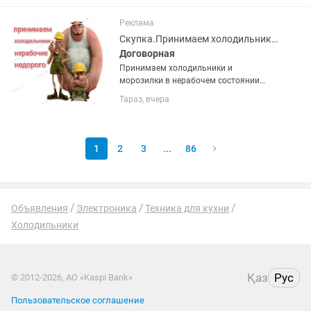
Высота два метра 60х60 см глубина.
Температура хранения +4...
Реклама
Скупка.Принимаем холодильники и морозилки в нерабочем состоянии недорого
Договорная
Принимаем холодильники и
морозилки в нерабочем состоянии
недорого. Фотки для оценки можно
Тараз, вчера
присылать . Поможем вынести старую
технику с этажей.
1
2
3
...
86
Объявления
Электроника
Техника для кухни
Холодильники
Қаз
Рус
© 2012-2026, АО «Kaspi Bank»
Пользовательское соглашение