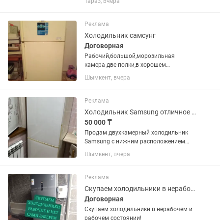
Тараз, вчера
техники.
Реклама
Холодильник самсунг
Договорная
Рабочий,большой,морозильная
камера две полки,в хорошем
состоянии
Шымкент, вчера
Реклама
Холодильник Samsung отличное состояние
50 000 ₸
Продам двухкамерный холодильник
Samsung с нижним расположением
морозильной камеры. Холодильник
Шымкент, вчера
полностью исправен, в отличном
техническом и хорошем внешнем
состоянии. Работает стабильно,
Реклама
хорошо...
Скупаем холодильники в нерабочем и рабочем состоянии!
Договорная
Скупаем холодильники в нерабочем и
рабочем состоянии!