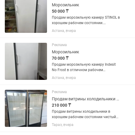
магазина, кафе или...
Морозильник
50 000 ₸
Продам морозильную камеру STINOL в
хорошем рабочем состоянии.
Полностью исправна, отлично
Астана, вчера
морозит, работает тихо. Все полки и
ящики в комплекте. Подходит для
дома, магазина или дачи.
Реклама
Производитель:...
Морозильник
70 000 ₸
Продам морозильную камеру Indesit
No Frost в отличном рабочем
состоянии. Полностью исправна,
Астана, вчера
хорошо морозит, работает тихо.
Система No Frost, размораживание не
требуется. Чистая, без посторонних...
Реклама
Продам витрины холодильники в хорошем рабочем состоянии чистый
210 000 ₸
Продам витрины холодильники в
хорошем рабочем состоянии чистый
цена за каждый по 250 тысяч
Тараз, вчера