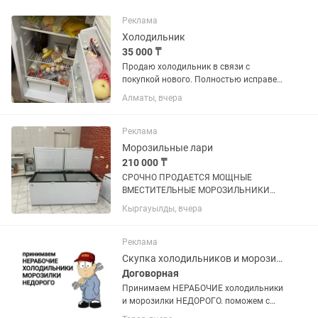
Реклама
Холодильник
35 000 ₸
Продаю холодильник в связи с
покупкой нового. Полностью исправен,
работает отлично. Хорошо охлаждает,
Алматы, вчера
морозильная камера морозит без
проблем. Состояние хорошее, торг есть
Самовывоз. По всем...
Реклама
Морозильные лари
210 000 ₸
СРОЧНО ПРОДАЕТСЯ МОЩНЫЕ
ВМЕСТИТЕЛЬНЫЕ МОРОЗИЛЬНИКИ
ОБЪЕМ 600 л, покупали по 320.000 тг
Кыргауылды, вчера
продаем срочно по 210.000 тг,
практические новые (2 шт таких) не
упустите такие вкусные цены !
Реклама
Скупка холодильников и морозилок
Договорная
Принимаем НЕРАБОЧИЕ холодильники
и морозилки НЕДОРОГО. поможем с
утилизацией и выноса с этажей старой