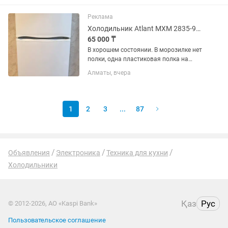
Реклама
Холодильник Atlant МХМ 2835-90 белый
65 000 ₸
В хорошем состоянии. В морозилке нет
полки, одна пластиковая полка на
дверце сломана. В эксплуатации 2
Алматы, вчера
года. Технические
характеристикиГабариты (ВхШхГ): 163
х 60 х 64.5 см.Общий объем: 280
литров...
1
2
3
...
87
Объявления
Электроника
Техника для кухни
Холодильники
Қаз
Рус
© 2012-2026, АО «Kaspi Bank»
Пользовательское соглашение