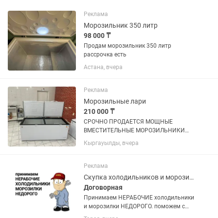
Реклама
Морозильник 350 литр
98 000 ₸
Продам морозильник 350 литр
рассрочка есть
Астана, вчера
Реклама
Морозильные лари
210 000 ₸
СРОЧНО ПРОДАЕТСЯ МОЩНЫЕ
ВМЕСТИТЕЛЬНЫЕ МОРОЗИЛЬНИКИ
ОБЪЕМ 600 л, покупали по 320.000 тг
Кыргауылды, вчера
продаем срочно по 210.000 тг,
практические новые (2 шт таких) не
упустите такие вкусные цены !
Реклама
Скупка холодильников и морозилок
Договорная
Принимаем НЕРАБОЧИЕ холодильники
и морозилки НЕДОРОГО. поможем с
утилизацией и выноса с этажей старой