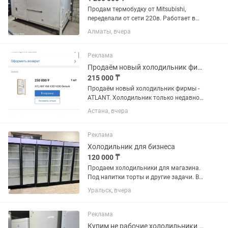
Продам термобудку от Mitsubishi,
переделали от сети 220в. Работает в
двух вариантах как плюсовой
Алматы, вчера
холодильник и минусовой
морозильник. Находится г.Алматы,
Ауэзовский район, мкр.Достык. Выше
Реклама
Кар сити....
Продаём новый холодильник фирмы - ATLANT.
215 000 ₸
Продаём новый холодильник фирмы -
ATLANT. Холодильник только недавно
купили. Продаём, в связи с тем что не
Астана, вчера
подошёл по размеру. Холодильник
встраиваемый, предназначен для
установки в кухонный...
Реклама
Холодильник для бизнеса
120 000 ₸
Продаем холодильники для магазина.
Под напитки торты и другие задачи. В
отличном состоянии. В заправке не
Уральск, вчера
нуждаются. Полки полный комплект.
Высота два метра 60х60 см глубина.
Температура хранения +4...
Реклама
Купим не рабочие холодильники и морозильники