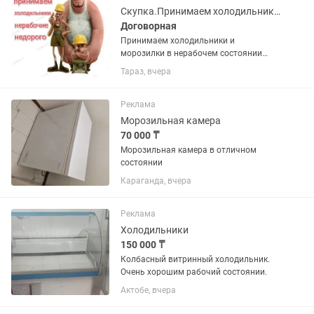
Скупка.Принимаем холодильники и морозилки в нерабочем состоянии недорого
Договорная
Принимаем холодильники и
морозилки в нерабочем состоянии
недорого. Фотки для оценки можно
Тараз, вчера
присылать . Поможем вынести старую
технику с этажей.
Реклама
Морозильная камера
70 000 ₸
Морозильная камера в отличном
состоянии
Караганда, вчера
Реклама
Холодильники
150 000 ₸
Колбасный витринный холодильник.
Очень хорошим рабочий состоянии.
Актобе, вчера