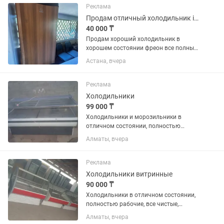
Реклама
Продам отличный холодильник indesit
40 000 ₸
Продам хороший холодильник в
хорошем состоянии фреон все полный
только вчера залили
Астана, вчера
Реклама
Холодильники
99 000 ₸
Холодильники и морозильники в
отличном состоянии, полностью
рабочие, все чистые ухожэные как на
Алматы, вчера
фото, на каждый холодильник дам
один месяц гарантию, цэны разные,
помогу с доставкой, кому интересно...
Реклама
Холодильники витринные
90 000 ₸
Холодильники в отличном состоянии,
полностью рабочие, все чистые,
ухоженные как на фото, есть разные
Алматы, вчера
варианты, большой выбор