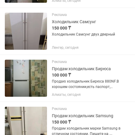
Алматы, сегодня
Реклама
Холодильник Самсунг
150 000 ₸
Холодильник Самсунг двух дверный
Ленгер, сегодня
Реклама
Продам холодильник Бирюса
100 000 ₸
Продаю холодильник Бирюса 880NF.В
хорошем состоянии,есть паспорт,
ширина 60см,высота чуть более двух
Алматы, сегодня
метров,покупали 27 сентября 2023
года,стоял на одном месте,не
передвигался
Реклама
Продам холодильник Samsung
150 000 ₸
Продам холодильник марки Samsung в
отличном состоянии. Пишите на ,