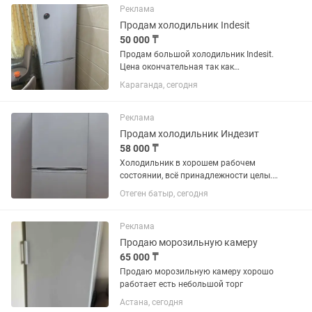
Реклама
Продам холодильник Indesit
50 000 ₸
Продам большой холодильник Indesit.
Цена окончательная так как
холодильник в отличном состоянии.
Караганда, сегодня
Все ящики целые. В ремонте никогда не
был. Самовывоз с Михайловки.
Реклама
Продам холодильник Индезит
58 000 ₸
Холодильник в хорошем рабочем
состоянии, всё принадлежности целы.
Только надо поменять резину на
Отеген батыр, сегодня
дверце.
Реклама
Продаю морозильную камеру
65 000 ₸
Продаю морозильную камеру хорошо
работает есть небольшой торг
Астана, сегодня