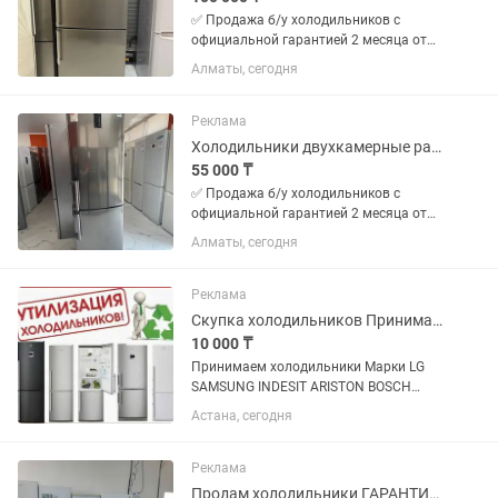
✅ Продажа б/у холодильников с
официальной гарантией 2 месяца от
магазина и мастера с более чем 10
Алматы, сегодня
летним опытом работы. Все
холодильники чистые без запахов
Цены от 50000 в зависимости от
Реклама
модели...
Холодильники двухкамерные разные
55 000 ₸
✅ Продажа б/у холодильников с
официальной гарантией 2 месяца от
магазина и мастера с более чем 10
Алматы, сегодня
летним опытом работы. Все
холодильники чистые без запахов
Цены от 50000 в зависимости от
Реклама
модели...
Скупка холодильников Принимаем Холодильники
10 000 ₸
Принимаем холодильники Марки LG
SAMSUNG INDESIT ARISTON BOSCH
АТЛАНТ БИРЮСА
Астана, сегодня
Реклама
Продам холодильники ГАРАНТИЯ +ДОСТАВКА по городу БЕСПЛАТНО