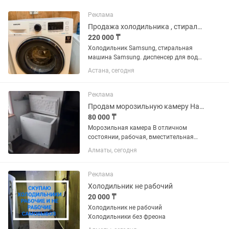
Реклама
Продажа холодильника , стиральной машины
220 000 ₸
Холодильник Samsung, стиральная
машина Samsung. диспенсер для воды
с 2-мя бутылями по 19 л. Продам все
Астана, сегодня
вместе или по отдельности.
Реклама
Продам морозильную камеру Haier
80 000 ₸
Морозильная камера В отличном
состоянии, рабочая, вместительная
Ширина - 50 см Длина - 90 см Высота -
Алматы, сегодня
85 см
Реклама
Холодильник не рабочий
20 000 ₸
Холодильник не рабочий
Холодильники без фреона