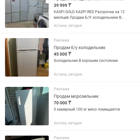
39 999 ₸
KASPI GOLD KASPI RED Рассрочка на 12
месяцев Продам Б/У холодильники В
отличном рабочем состоянии.
Астана, сегодня
Гарантия +Доставка ПО ГОРОДУ
БЕСПЛАТНО. НАШ АДРЕС: г.Астана
ул.Абылайхана дом 62
Реклама
Продам б/у холодильник
45 000 ₸
Холодильник В хорошем состоянии
Астана, сегодня
Реклама
Продам морозильник
70 000 ₸
5 камерный 100 кг мясо помещается
Актобе, сегодня
Реклама