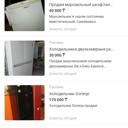
Продам морозильный шкаф hansa
40 000 ₸
Морозильник в хором состоянии,
вместительный. Самовывоз
Алматы, сегодня
Реклама
Холодильники двухкамерные разные варианты и цены разные
30 000 ₸
Продам морозильники холодильники
двухкамерные Лж и Беко Бирюса
Индезит р-н аккент все работает
Алматы, сегодня
от30000 и выше
Реклама
Холодильник Gorenje
170 000 ₸
Холодильник Gorenje продам
Алматы, сегодня