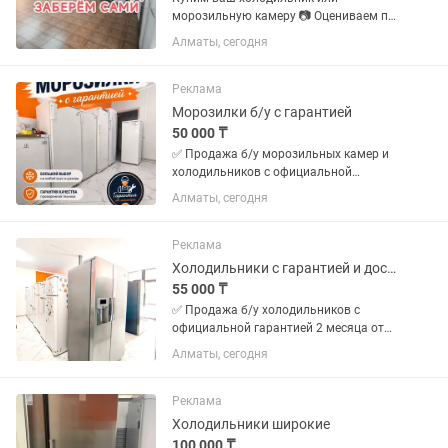
морозильную камеру 📷 Оцениваем по
фото 🚚 Заберем и увезем сами 💵
Алматы, сегодня
Деньги сразу Пишите или звоните
Реклама
Морозилки б/у с гарантией
50 000 ₸
✅ Продажа б/у морозильных камер и
холодильников с официальной
гарантией 2 месяца от магазина и
Алматы, сегодня
мастера с более чем 10 летним опытом
работы. Все холодильники чистые без
запахов Цены от 50000 в...
Реклама
Холодильники с гарантией и доставкой по городу
55 000 ₸
✅ Продажа б/у холодильников с
официальной гарантией 2 месяца от
магазина и мастера с более чем 10
Алматы, сегодня
летним опытом работы. Все
холодильники чистые без запахов
Цены от 50000 в зависимости от
Реклама
модели...
Холодильники широкие
100 000 ₸