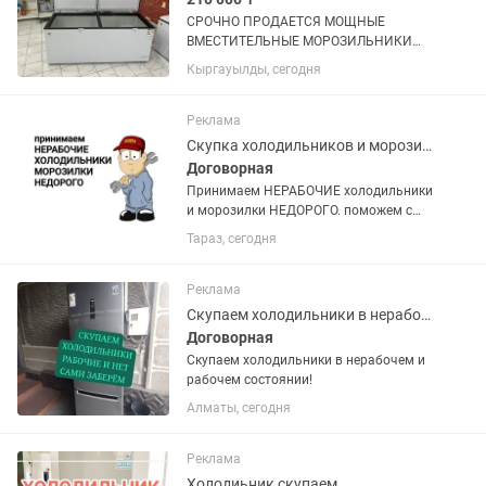
СРОЧНО ПРОДАЕТСЯ МОЩНЫЕ
ВМЕСТИТЕЛЬНЫЕ МОРОЗИЛЬНИКИ
ОБЪЕМ 600 л, покупали по 320.000 тг
Кыргауылды, сегодня
продаем срочно по 210.000 тг,
практические новые (2 шт таких) не
упустите такие вкусные цены !
Реклама
Скупка холодильников и морозилок
Договорная
Принимаем НЕРАБОЧИЕ холодильники
и морозилки НЕДОРОГО. поможем с
утилизацией и выноса с этажей старой
Тараз, сегодня
техники.
Реклама
Скупаем холодильники в нерабочем и рабочем состоянии!
Договорная
Скупаем холодильники в нерабочем и
рабочем состоянии!
Алматы, сегодня
Реклама
Холодиьник скупаем