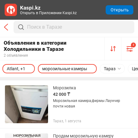
Kaspi.kz
Открыть
Открыть в Приложении Kaspi.kz
Объявления в категории
2
Холодильники в Таразе
2 объявления
Atlant, +1
морозильные камеры
Тараз
Це
Морозилка
42 000 ₸
Морозильная камера,фирмы Лаунчер
почти новая
Тараз, 1 августа
Продам морозильную камеру