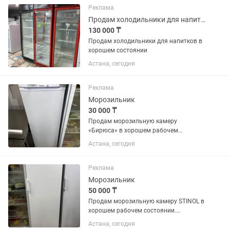
Реклама
Продам холодильники для напитков в хорошем состоянии
130 000 ₸
Продам холодильники для напитков в
хорошем состоянии
Астана, сегодня
Реклама
Морозильник
30 000 ₸
Продам морозильную камеру
«Бирюса» в хорошем рабочем
состоянии. Полностью исправна,
Астана, сегодня
отлично морозит, работает без
нареканий. Все ящики и полки в
наличии. Подходит для дома,
Реклама
магазина, кафе или...
Морозильник
50 000 ₸
Продам морозильную камеру STINOL в
хорошем рабочем состоянии.
Полностью исправна, отлично
Астана, сегодня
морозит, работает тихо. Все полки и