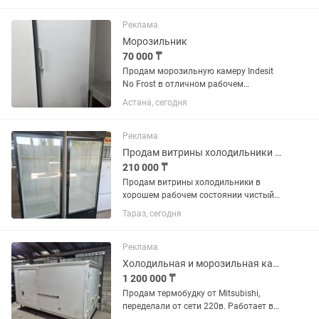
ящики в комплекте. Подходит для
дома, магазина или дачи.
Реклама
Производитель:...
Морозильник
70 000 ₸
Продам морозильную камеру Indesit
No Frost в отличном рабочем
состоянии. Полностью исправна,
Астана, сегодня
хорошо морозит, работает тихо.
Система No Frost, размораживание не
требуется. Чистая, без посторонних...
Реклама
Продам витрины холодильники в хорошем рабочем состоянии чистый
210 000 ₸
Продам витрины холодильники в
хорошем рабочем состоянии чистый
цена за каждый по 250 тысяч
Тараз, сегодня
Реклама
Холодильная и морозильная камера
1 200 000 ₸
Продам термобудку от Mitsubishi,
переделали от сети 220в. Работает в