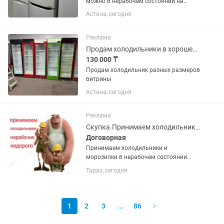
можно в нерабочем состоянии на
запчасти
Астана, сегодня
Реклама
Продам холодильники в хорошем состоянии
130 000 ₸
Продам холодильник разных размеров
витрины
Астана, сегодня
Реклама
Скупка.Принимаем холодильники и морозилки в нерабочем состоянии недорого
Договорная
Принимаем холодильники и
морозилки в нерабочем состоянии
недорого. Фотки для оценки можно
Тараз, сегодня
присылать . Поможем вынести старую
технику с этажей.
1
2
3
...
86