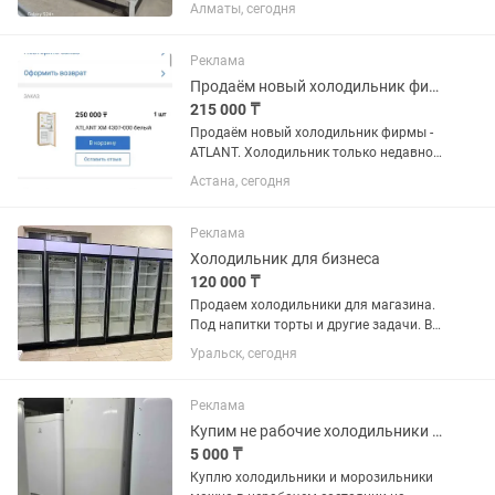
двух вариантах как плюсовой
Алматы, сегодня
холодильник и минусовой
морозильник. Находится г.Алматы,
Ауэзовский район, мкр.Достык. Выше
Реклама
Кар сити....
Продаём новый холодильник фирмы - ATLANT.
215 000 ₸
Продаём новый холодильник фирмы -
ATLANT. Холодильник только недавно
купили. Продаём, в связи с тем что не
Астана, сегодня
подошёл по размеру. Холодильник
встраиваемый, предназначен для
установки в кухонный...
Реклама
Холодильник для бизнеса
120 000 ₸
Продаем холодильники для магазина.
Под напитки торты и другие задачи. В
отличном состоянии. В заправке не
Уральск, сегодня
нуждаются. Полки полный комплект.
Высота два метра 60х60 см глубина.
Температура хранения +4...
Реклама
Купим не рабочие холодильники и морозильники
5 000 ₸
Куплю холодильники и морозильники