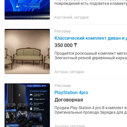
повреждений есть подсветка клавиатуры есть
зарядном кабеле немного...
Костанай, сегодня
Реклама
Классический комплект диван и 
350 000 ₸
Продаётся роскошный комплект мягкой
Элегантный резной деревянный карка
комплект настоящим...
Астана, сегодня
Реклама
PlayStation 4pro
Договорная
Продам Play Station 4 pro В комплект
Оригинальные провода Зарядка для дж
русском языке) Приставка не...
Атырау, сегодня