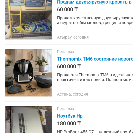
Продам двухъярусную кровать в
60 000 ₸
Продам качественную двухъярусную к
аккуратно, без сколов, трещин и повр
В комплекте 2 матраса. ✅ Внизу...
Атырау, сегодня
Реклама
Thermomix TM6 состояние новог
600 000 ₸
Продается Thermomix TM6 в идеальном
практически как новый. Полностью исп
комплекте: Thermomix TM6...
Астана, сегодня
Реклама
Ноутбук Hp
180 000 ₸
HP ProBook 455 G7 — надежный ноутбук