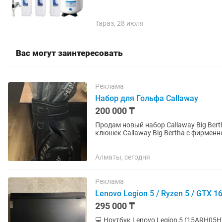
Тараз, 28 июля
Вас могут заинтересовать
Реклама
Набор для Гольфа Callaway
200 000 ₸
Продам новый набор Callaway Big Bertha Golf Новый, в заводской упаковке. П
клюшек Callaway Big Bertha с фирменной сумкой. Не 
Callaway. ...
Алматы, сегодня
Реклама
Lenovo Legion 5 / Ryzen 5 / GTX 1
295 000 ₸
💻 Ноутбук Lenovo Legion 5 (15ARH05H) + ори