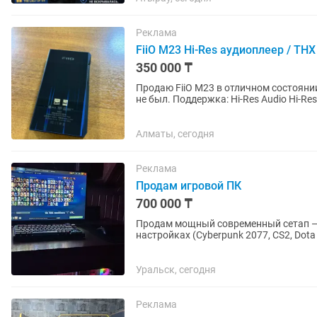
Реклама
FiiO M23 Hi-Res аудиоплеер / TH
350 000 ₸
Продаю FiiO M23 в отличном состоянии
не был. Поддержка: Hi-Res Audio Hi-Res Wireless THX AAA MQA Bluetooth / Wi-Fi Desktop Mode
Очень...
Алматы, сегодня
Реклама
Продам игровой ПК
700 000 ₸
Продам мощный современный сетап — 
настройках (Cyberpunk 2077, CS2, Dota
железо свежее,...
Уральск, сегодня
Реклама