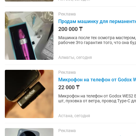
Реклама
Продам машинку для перманентно
200 000 ₸
Машинка после тех осмотра мастером, 
рабочее Это гарантия того, что она будет работать ещё долго и радовать вас
✅Дополнительные эксцентрики в...
Алматы, сегодня
Реклама
Микрофон на телефон от Godox 
22 000 ₸
Микрофон на телефон от Godox WES2 В
шт, пуховка от ветра, провод Type-C для съёмки в 
легкий в соединении!
Астана, сегодня
Реклама