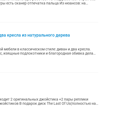
 сканер отпечатка пальца Из нюансов: на
два кресла из натурального дерева
 мебели в классическом стиле: диван и два кресла.
с, изящные подлокотники и благородная обивка делают
 входит 2 оригинальных джойстика +2 пары реплики
ойстиков В подарок диск The Last Of Us(полностью на