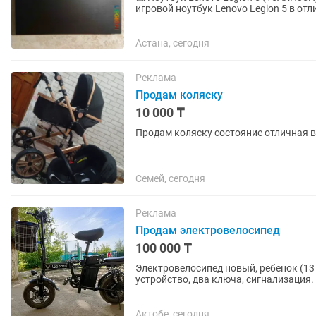
игровой ноутбук Lenovo Legion 5 в от
бережное обращение. 🔹...
Астана, сегодня
Реклама
Продам коляску
10 000 ₸
Продам коляску состояние отличная в
Семей, сегодня
Реклама
Продам электровелосипед
100 000 ₸
Электровелосипед новый, ребенок (13 
устройство, два ключа, сигнализация.
Актобе, сегодня