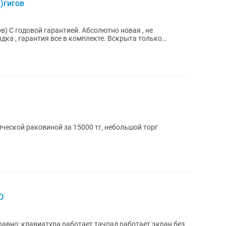
)гигов
в) С годовой гарантией. Абсолютно новая , не
ядка , гарантия все в комплекте. Вскрыта только
ческой раковиной за 15000 тг, небольшой торг
D
равно: клавиатура работает тачпад работает экран без