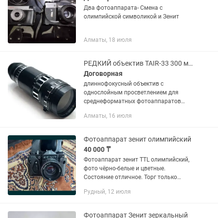
Два фотоаппарата- Смена с
олимпийской символикой и Зенит
Алматы, 18 июля
РЕДКИЙ объектив TAIR-33 300 мм F4.5 салют Зенит-80 Киев 80 Киев 88
Договорная
длиннофокусный объектив с
однослойным просветлением для
среднеформатных фотоаппаратов
систем Pentacon Six, Киев-60 (байонет
Алматы, 16 июля
«Б», версия Таир-33Б) и Киев 88, Салют
(байонет «В», версия...
Фотоаппарат зенит олимпийский
40 000 ₸
Фотоаппарат зенит TTL олимпийский,
фото чёрно-белые и цветные.
Состояние отличное. Торг только
реальному покупателю
Рудный, 12 июля
Фотоаппарат Зенит зеркальный