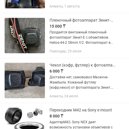
Алматы, 1 августа
Пленочный фотоаппарат Зенит-E с объективом Helios-44-2
15 000 ₸
Продается винтажный пленочный
фотоаппарат Зенит-E с объективом
Helios-44-2 58mm f/2. Фотоаппарат в
аккуратном внешнем состоянии,
Павлодар, 29 июля
выглядит очень эффектно и подойдет
как для коллекции, так и для...
Чехол (кофр, футляр) к фотоаппарат Зенит
6 000 ₸
Доставки нет, самовывоз Масанчи-
Жамбыла. Кожаный футляр
(кофр,чехол) от фотоаппарата Зенит.
Один чехол целый, второй только
Алматы, 24 июля
верхняя половина, за все 6000т.
Черный цвет. Состояние нормальное.
Переходник M42 на Sony e mount
8 000 ₸
АдаптерM42- Sony NEX дает
возможность установки объективов с