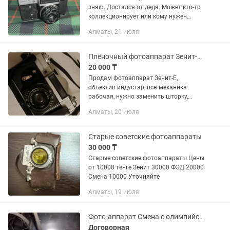
знаю. Достался от деда. Может кто-то
коллекционирует или кому нужен
обращайтесь.
Алматы, 21 июля
Плёночный фотоаппарат Зенит-Е Zenith-E
20 000 ₸
Продам фотоаппарат Зенит-Е,
объектив индустар, вся механика
рабочая, нужно заменить шторку,
сейчас снимает с засветом (прикрепил
Алматы, 20 июля
фото с последней плёнки, какой засвет
получается), чехол родной.
Старые советские фотоаппараты
30 000 ₸
Старые советские фотоаппараты Цены
от 10000 тенге Зенит 30000 ФЭД 20000
Смена 10000 Уточняйте
Алматы, 19 июля
Фото-аппарат Смена с олимпийской символикой и Зенит
Договорная