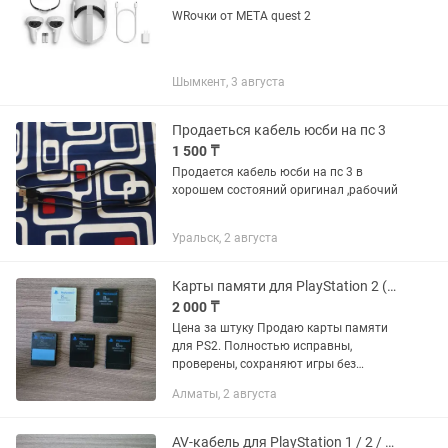
WRочки от META quest 2
Шымкент, 3 августа
Продаеться кабель юсби на пс 3
1 500 ₸
Продается кабель юсби на пс 3 в
хорошем состояний оригинал ,рабочий
Уральск, 2 августа
Карты памяти для PlayStation 2 (PS2, 8MB)
2 000 ₸
Цена за штуку Продаю карты памяти
для PS2. Полностью исправны,
проверены, сохраняют игры без
проблем. — На фото: 3 оригинальные
Алматы, 2 августа
карты памяти (черные). 1 карта
памяти (серебряная). 1 карта памяти...
AV-кабель для PlayStation 1 / 2 / 3 (оригинал)