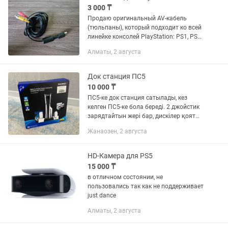
3 000 ₸
Продаю оригинальный AV-кабель
(тюльпаны), который подходит ко всей
линейке консолей PlayStation: PS1, PS2
и PS3. Идеальный вариант, если нужно
Алматы, 2 августа
подключить приставку к старому
телевизору или если ваш...
Док станция ПС5
10 000 ₸
ПС5-ке док станция сатылады, кез
келген ПС5-ке бола береді. 2 джойстик
зарядтайтын жері бар, дискілер қоятын
жерлері бар. Тап-таза, почти новый көп
Жанаозен, 2 августа
қолданылмаған
HD-Камера для PS5
15 000 ₸
в отличном состоянии, не
пользовались так как не поддерживает
just dance
Алматы, 2 августа