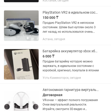
Костанай, сегодня
PlayStation VR2 в идеальном состоянии Resident Evil Village
150 000 ₸
Продаю PlayStation VR2 в неплохом
состоянии. Шлем был куплен около 3
лет назад, но использовался очень
редко. Большую часть времени просто
Астана, сегодня
хранился в коробке, поэтому состояние
максимально близкое к...
Батарейка аккумулятор xbox хбокс
6 000 ₸
Продам батарейку которую можно
заряжать, в идеальном состоянии с
коробкой, оригинал, покупали в японии
Усть-Каменогорск, сегодня
Автономная гарнитура виртуальной реальности
Договорная
VR-очки — эффект полного погружения
Очки виртуальной реальности.
Играйте, смотрите 3D-видео и