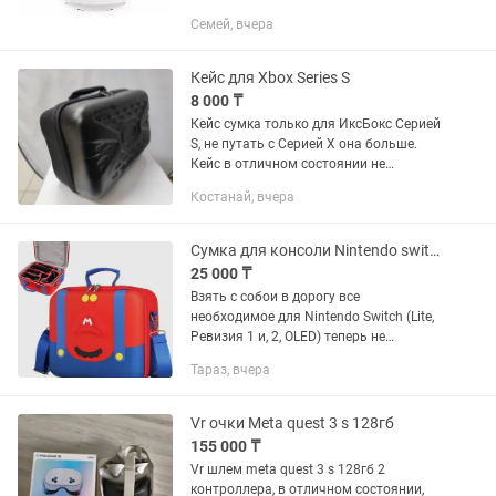
путешествуйте в VR. Совместимы со
Семей, вчера
смартфоном. Новый, не использовали.
Покупали на Kaspi. Цена...
Кейс для Xbox Series S
8 000 ₸
Кейс сумка только для ИксБокс Серией
S, не путать с Серией X она больше.
Кейс в отличном состоянии не
использовался.
Костанай, вчера
Сумка для консоли Nintendo switch - Storage Bag (Super Mario Mustache)
25 000 ₸
Взять с собои в дорогу все
необходимое для Nintendo Switch (Lite,
Ревизия 1 и, 2, OLED) теперь не
составит труда, благодаря
Тараз, вчера
специальной сумке (чехлу / кейсу /
боксу / чемодану) для консоли и...
Vr очки Meta quest 3 s 128гб
155 000 ₸
Vr шлем meta quest 3 s 128гб 2
контроллера, в отличном состоянии,