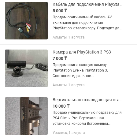
Кабель для подключения PlayStation 1/2/3 PS1/PS2/PS3
5 000 ₸
Продам оригинальный кабель AV
тюльпаны для подключения
PlayStation к телевизору. Подходит для
PS1, PS2, PS3
Алматы, 1 августа
Камера для PlayStation 3 PS3
7 000 ₸
Продам оригинальную камеру
PlayStation Eye на PlayStation 3.
Состояние идеальное.
Работоспособность гарантирую.
Алматы, 1 августа
Вертикальная охлаждающая станция зарядка для джойстиков PS4 Slim/Pro
10 000 ₸
Продаю универсальную подставку для
PS4 Slim и Pro: Вертикальная
установка консоли Встроенный
вентилятор для охлаждения Два порта
Уральск, 1 августа
для одновременной зарядки