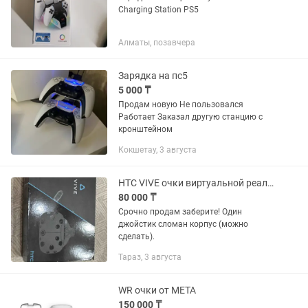
Charging Station PS5
Алматы, позавчера
Зарядка на пс5
5 000 ₸
Продам новую Не пользовался
Работает Заказал другую станцию с
кронштейном
Кокшетау, 3 августа
HTC VIVE очки виртуальной реальности
80 000 ₸
Срочно продам заберите! Один
джойстик сломан корпус (можно
сделать).
Тараз, 3 августа
WR очки от META
150 000 ₸