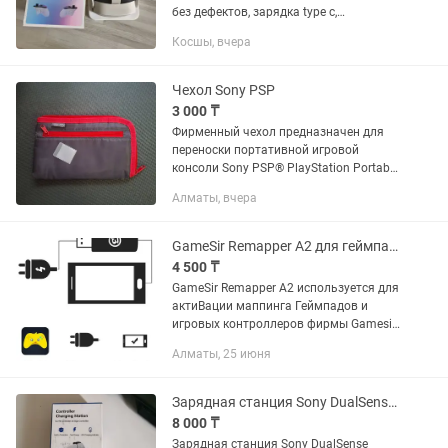
без дефектов, зарядка type c,
небольшой торг.
Косшы, вчера
Чехол Sony PSP
3 000 ₸
Фирменный чехол предназначен для
переноски портативной игровой
консоли Sony PSP® PlayStation Portable
и аксессуаров к ней.
Алматы, вчера
GameSir Remapper A2 для геймпадов и контроллеров
4 500 ₸
GameSir Remapper A2 используется для
актиВации маппинга Геймпадов и
игровых контроллеров фирмы Gamesir
G3s/G4/G4s/G6/G6s/T1s/X1
Алматы, 25 июня
BattleDock/Z2 и других Работает
Android 9-10-11 проверено.
Зарядная станция Sony DualSense Charging Station PS5
8 000 ₸
Зарядная станция Sony DualSense