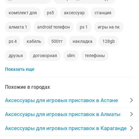
комплект для
ps5
аксессуар
станция
алмата 1
android телефон
ps 1
игры на пк
ps 4
кабель
500тг
накладка
128gb
друзья
договорная
slim
телефоны
Показать еще
диск playstation
iphone 11
игровые наушники
аккаунт
fortnite
игры на ps4
mobile
Похожие в городах
камера playstation
11 айфон
кабель питание
Аксессуары для игровых приставок в Астане
war
телевизор смарт тв
диски ps4
Аксессуары для игровых приставок в Алматы
установка игры на пк
аккумуляторы iphone
Аксессуары для игровых приставок в Караганде