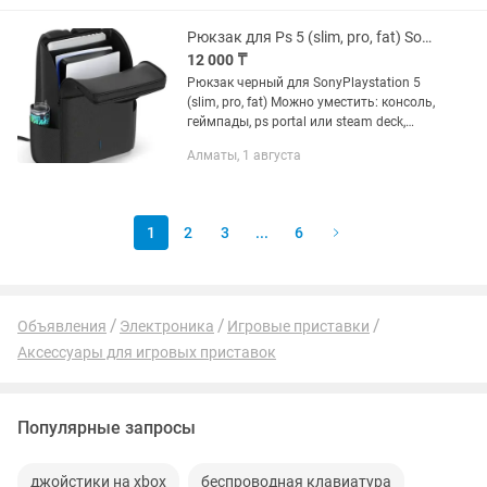
геймпадов Компактный и стильный
дизайн с...
Рюкзак для Ps 5 (slim, pro, fat) SonyPlaystation 5
12 000 ₸
Рюкзак черный для SonyPlaystation 5
(slim, pro, fat) Можно уместить: консоль,
геймпады, ps portal или steam deck,
диски ps, ноутбук или планшет, кабеля
Алматы, 1 августа
и термос или бутылку Полностью
новый...
1
2
3
...
6
Объявления
Электроника
Игровые приставки
Аксессуары для игровых приставок
Популярные запросы
джойстики на xbox
беспроводная клавиатура