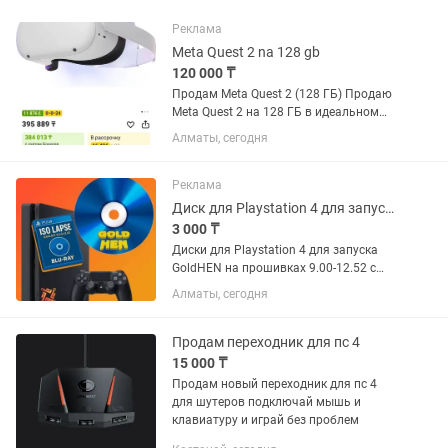
Реклама
Meta Quest 2 na 128 gb
120 000 ₸
Продам Meta Quest 2 (128 ГБ) Продаю
Meta Quest 2 на 128 ГБ в идеальном
состоянии. Использовался всего 1,5
Алматы, сегодня
месяца, работает без каких-либо
нареканий. Комплектация полная: VR-
шлем Meta Quest 2 (128...
Реклама
Диск для Playstation 4 для запуска GoldHEN (эксплойт BD-JB) поддержка 12.52
3 000 ₸
Диски для Playstation 4 для запуска
GoldHEN на прошивках 9.00-12.52 с
помощью BD-диска (эксплойт BD-JB).
Алматы, сегодня
После установки, вы сможете
скачивать и играть в любые игры,
абсолютно бесплатно. Для...
Продам переходник для пс 4
15 000 ₸
Продам новый переходник для пс 4
для шутеров подключай мышь и
клавиатуру и играй без проблем