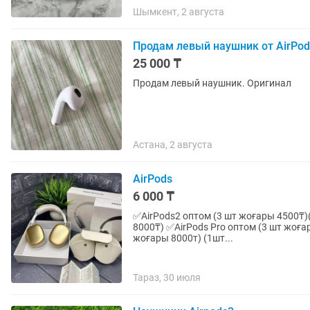
Шымкент, 2 августа
Продам левый наушник от AirPod
25 000 ₸
Продам левый наушник. Оригинал
Астана, 2 августа
AirPods
6 000 ₸
✅AirPods2 оптом (3 шт жоғары 4500₸)
8000₸) ✅AirPods Pro оптом (3 шт жоға
жоғары 8000т) (1шт...
Тараз, 30 июля