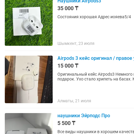
Наушники Airpods3
35 000 ₸
Состояния хорошая Адрес иояева5/4
Шымкент, 23 июля
Airpods 3 кейс оригинал / правое
15 000 ₸
Оригинальный кейс Airpods3 Немного по
подарок. Ухо стало хрипеть на басах.
Алматы, 21 июля
наушники Эйрподс Про
5 500 ₸
Все виды наушники в хорошем качестве🔥 AirPods Pro/ AirPods3/ AirPods2/ Air