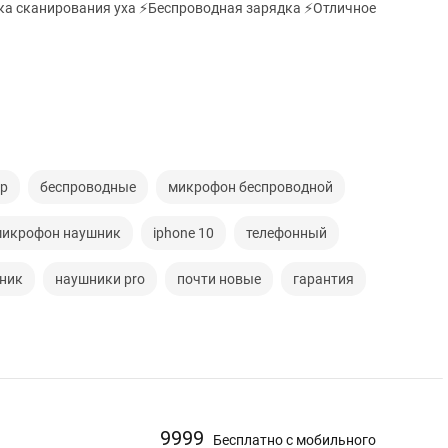
нирования уха ⚡️Беспроводная зарядка ⚡️Отличное
ур
беспроводные
микрофон беспроводной
микрофон наушник
iphone 10
телефонный
ник
наушники pro
почти новые
гарантия
9999
Бесплатно с мобильного