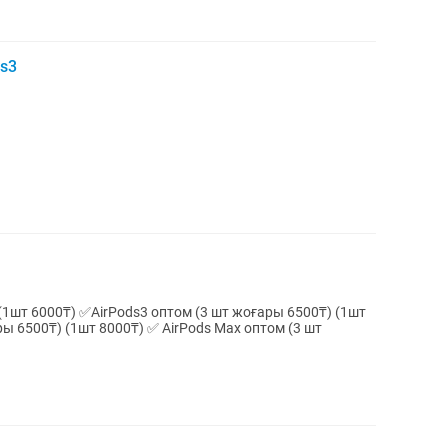
s3
(1шт 6000₸) ✅AirPods3 оптом (3 шт жоғары 6500₸) (1шт
ры 6500₸) (1шт 8000₸) ✅ AirPods Max оптом (3 шт