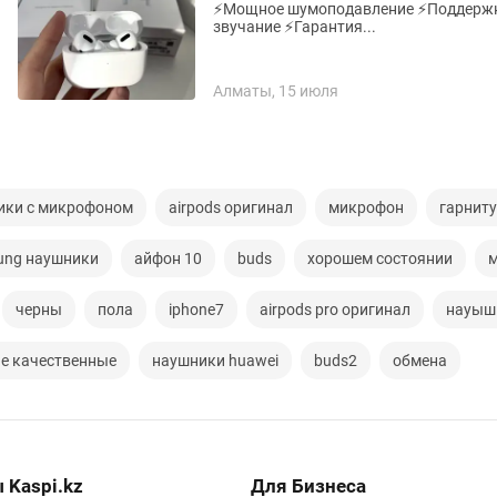
⚡️Мощное шумоподавление ⚡️Поддержка ска
звучание ⚡️Гарантия...
Алматы, 15 июля
ики с микрофоном
airpods оригинал
микрофон
гарнит
ung наушники
айфон 10
buds
хорошем состоянии
черны
пола
iphone7
airpods pro оригинал
науыш
е качественные
наушники huawei
buds2
обмена
 Kaspi.kz
Для Бизнеса