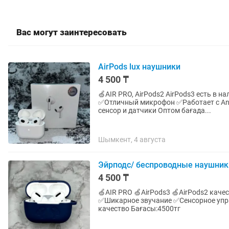
Вас могут заинтересовать
AirPods lux наушники
4 500 ₸
🍏AIR PRO, AirPods2 AirPods3 есть в наличии🔥 ✅Высококачественный звук
✅Отличный микрофон ✅️Работает с An
сенсор и датчики Оптом бағада...
Шымкент, 4 августа
Эйрподс/ беспроводные наушники /
4 500 ₸
🍏AIR PRO 🍏AirPods3 🍏AirPods2 качества 100%🔥 ✅Высококачественный звук и высокие басы
✅Шикарное звучание ✅️Сенсорное управление ✅Прослушивание до 5 часов ✅️Люксовое
качество Бағасы:4500тг