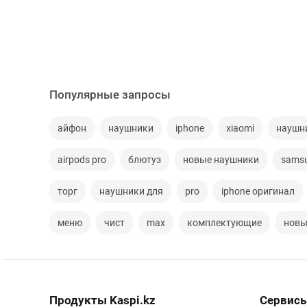
Популярные запросы
айфон
наушники
iphone
xiaomi
наушн
airpods pro
блютуз
новые наушники
sams
торг
наушники для
pro
iphone оригинал
меню
чист
max
комплектующие
новы
Продукты Kaspi.kz
Сервисы