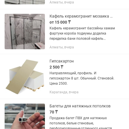
автоклавный газобетон напрямую с
Алматы, вчера
завода. Минуя посредников —
экономим ваш бюджет! ✔️ Ровные
блоки (минимальные допуски). ✔️
Кафель керамогранит мозаика фартуки короба подиумы мелкий ремонт переделка
Прочность и...
от 15 000 ₸
Кафель керамогранит бассейны хамам
фартуки короба подиумы доделка
переделка бани половой кафель
стеновой кафель мазайка весь спектр
Алматы, вчера
услуги гипсокартон малярка ламинат
итд
Гипсакартон
2 500 ₸
Направляющий, профиль. И
гипсокартон 8 шт. Обычный. Стеновой.
Цена 2500.
Караганда, вчера
Багеты для натяжных потолков
70 ₸
Продажа багет ПВХ для натяжных
потолков, белые стеновые,
перфорированные,отличного качества.