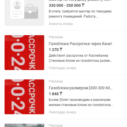
330 000 - 350 000 ₸
В отель требуется мастер по текущему
ремонту помещений. Работа
стабильная, в комфортных условиях,
Алматы, вчера
внутри здания. Условия: •График: 6/1, с
9:00 до 18:00 •Постоянная занятость
•Зарплата 2 раза в...
Реклама
Газоблоки.Рассрочка через банк!
1 270 ₸
Действует рассрочка от Каспибанка
Стеновые блоки из газобетона размер
200×300×600;плотность
Павлодар, вчера
Д600,Д700;прочность В2,5;В3,5; Цена
1160тнг/шт(цена за 1куб.м-32213тнг)
Предлагаем также для нужд...
Реклама
Газоблоки размером [300 300 600].Рассрочка через Каспибанк.
1 840 ₸
Более 20лет производим и реализуем
мелкие стеновые блоки из газобетона
плотностью Д600,Д700.Материал
Павлодар, вчера
ежегодно сертифицируется.При
покупке возможна рассрочка через
Каспибанк.
Реклама