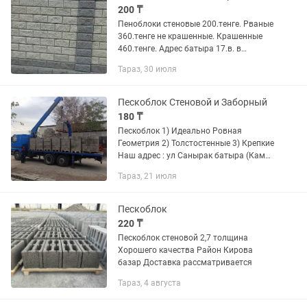
200 ₸
Пеноблоки стеновые 200.тенге. Рваные
360.тенге не крашенные. Крашенные
460.тенге. Адрес батыра 17.в. в
сторону толчка от горбатова моста 80
Тараз, 30 июля
метров. Тел.
Пескоблок Стеновой и Заборный
180 ₸
Пескоблок 1) Идеально Ровная
Геометрия 2) Толстостенные 3) Крепкие
Наш адрес : ул Санырак батыра (Камаз
Центр) Так же имеются доставки на
Тараз, 21 июля
любой координат в Городе Тараз и
Жамбылской области по...
Пескоблок
220 ₸
Пескоблок стеновой 2,7 толщина
Хорошего качества Район Кирова
базар Доставка рассматривается
Тараз, 4 августа