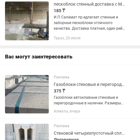
пескоблок стенный доставка с Манипулятором
185 ₸
И.П Саламат пр.едлагает стенные и
заборные пескоблоки отличного
качества. Доставка платная, один рейс
(до 600 Зил) (до 200 штук Газель ) цена
Тараз, 20 июля
за доставку по городу от 4000 до
10000 тг в зависимости...
Вас могут заинтересовать
Реклама
Газоблоки стеновые и перегородочные
375 ₸
Газоблоки автоклавные стеновые и
перегородочные в наличии. Размеры
60х30х10, 60х30х20, 60х30х25
Алматы, вчера
Реклама
Стеновой четырехпустотный сплитерный блок и прессованный двухпустотный блок
Договорная