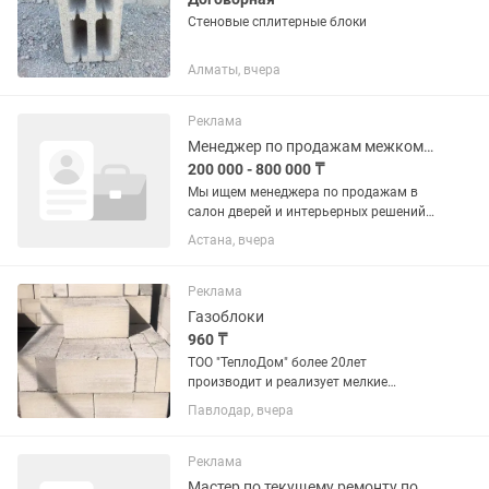
Стеновые сплитерные блоки
Алматы, вчера
Реклама
Менеджер по продажам межкомнатных дверей
200 000 - 800 000 ₸
Мы ищем менеджера по продажам в
салон дверей и интерьерных решений.
Нам нужен человек, который умеет
Астана, вчера
грамотно общаться с клиентами,
любит красивые интерьеры и хочет
зарабатывать в продажах. Чем...
Реклама
Газоблоки
960 ₸
ТОО "ТеплоДом" более 20лет
производит и реализует мелкие
стеновые блоки 150×300×600. Наши
Павлодар, вчера
газоблоки отличаются относительно
небольшим весом,высокой
теплоизоляцией и прочностью.
Реклама
Мастер по текущему ремонту помещений.