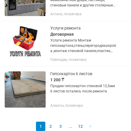
межкомнатные двери, лестницы,
стеновые панели и другие столярные
изделия на заказ. Работаем со всеми
Астана, позавчера
материалами лдсп, мдф, шпон и т.д.
Выезд на замер бесплатный. Если...
Услуги ремонта
Договорная
Услуги ремонта Монтаж
гипсокартона,стены,перегородки,короб
а.,монтаж стеновой панели,пластик,
МДФ,ламинат,линолеум,монтаж
Павлодар, позавчера
плинтусов.Опыт,качество.
Гипсокартон 6 листов
1 200 ₸
Продам гипсокартон стеновой 12,5мм
6 листов остались после ремонта
Алматы, позавчера
1
2
3
...
12