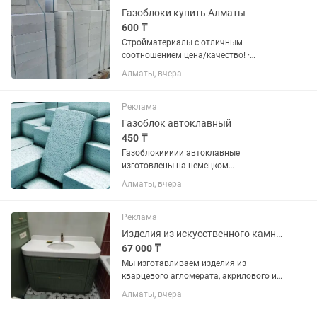
Газоблоки купить Алматы
600 ₸
Стройматериалы с отличным
соотношением цена/качество! ·
Газобетонный блок стеновой. · Размер:
Алматы, вчера
60х30х10, 60х30х20, 60х30х25 ·
Плотность D600, прочный и теплый. ·
Идеальная геометрия для кладки на...
Реклама
Газоблок автоклавный
450 ₸
Газоблокиииии автоклавные
изготовлены на немецком
оборудовании с использованием
Алматы, вчера
сырья высшего качества Класс по
плотности сжатия В 2,5 Средняя
плотность в сухом состоянии 600 кг
Реклама
м3. Все размеры в...
Изделия из искусственного камня столешницы, мойки, подоконники на заказ
67 000 ₸
Мы изготавливаем изделия из
кварцевого агломерата, акрилового и
искусственного камня на заказ:
Алматы, вчера
Изделия: кухонные столешницы,
столешницы для ванной комнаты,