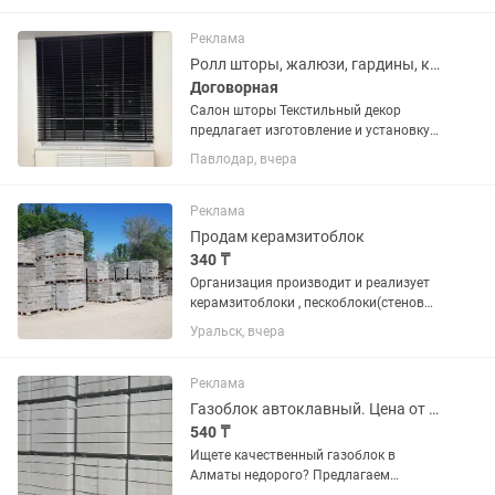
Реклама
Ролл шторы, жалюзи, гардины, карнизы
Договорная
Салон шторы Текстильный декор
предлагает изготовление и установку
жалюзи горизонтальные деревянные
Павлодар, вчера
2.5см и 5 см по доступным ценам,
жалюзи горизонтальные
алюминиевые перфорированные и нет,
Реклама
ролл шторы...
Продам керамзитоблок
340 ₸
Организация производит и реализует
керамзитоблоки , пескоблоки(стеновые
и перегородочные), брусчатку,
Уральск, вчера
фундаментные блоки. Керамзитоблоки
размер , , . Более 20 видов. Вся
продукция сертифицирована
Реклама
Газоблок автоклавный. Цена от производителя! Доставка.
540 ₸
Ищете качественный газоблок в
Алматы недорого? Предлагаем