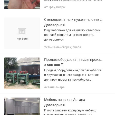
Не ломаются, гарпун не слетает,
Атырау, вчера
отлично держит вставку.Отправим в
регионы. Оптовая цена. 70тг за метр....
Стеновые панели нужен человек с опытом
Договорная
Ищу человека для наклейки стеновых
панелей с опытом на счет оплаты
договоримся
Усть-Каменогорск, вчера
Продам оборудование для производства пескоблока
3 500 000 ₸
Продам оборудование для пескоблока
и брусчатки, в него входят: 1. Станок
для производства пескоблока
(шатунный), в комплекте с формами
Астана, вчера
для блока 19х19х39 - стеновой (с
четырьмя отверстиями) 2....
Мебель на заказ Астана
Договорная
Изготавливаем корпусную мебель,