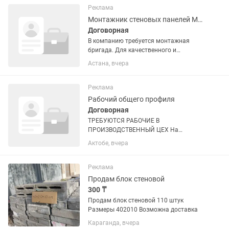
подоконники, встроенные мойки/
Реклама
раковины из...
Монтажник стеновых панелей МДФ
Договорная
В компанию требуется монтажная
бригада. Для качественного и
аккуратного монтажа МДФ-панелей на
Астана, вчера
стены в жилых и коммерческих
помещениях. 📍 География работы:
Астана 📆 Начало работ: срочно 💼
Реклама
Формат...
Рабочий общего профиля
Договорная
ТРЕБУЮТСЯ РАБОЧИЕ В
ПРОИЗВОДСТВЕННЫЙ ЦЕХ На
производство сэндвич-панелей
Актобе, вчера
требуются рабочие. Требования: опыт
работы приветствуется, но не
обязателен; ответственность,
Реклама
дисциплинированность; желание...
Продам блок стеновой
300 ₸
Продам блок стеновой 110 штук
Размеры 402010 Возможна доставка
Караганда, вчера