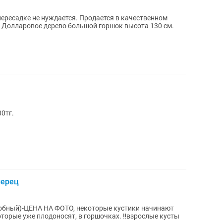
пересадке не нуждается. Продается в качественном
тг Долларовое дерево большой горшок высота 130 см.
00тг.
перец
бный)-ЦЕНА НА ФОТО, некоторые кустики начинают
же плодоносят, в горшочках. ‼️взрослые кусты