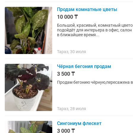
Продам комнатные цветы
10 000 ₸
Большой, красивый, комнатный цветок
подойдёт для интерьера в офис, салон
в ближайшее время...
Тараз, 30 июля
Чёрная бегония продам
3 500 ₸
Продам бегонию чёрную,пересажена 
Тараз, 28 июля
Сингониум флескет
3 000 ₸