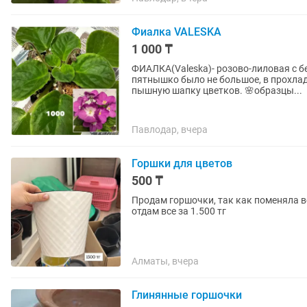
Фиалка VALESKA
1 000 ₸
ФИАЛКА(Valeska)- розово-лиловая с б
пятнышко было не большое, в прохлад
пышную шапку цветков. 🌸образцы...
Павлодар, вчера
Горшки для цветов
500 ₸
Продам горшочки, так как поменяла все
отдам все за 1.500 тг
Алматы, вчера
Глинянные горшочки