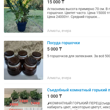
15 000 ₸
Аглаонема высота примерно 70 см. В 
горшочке. Цветет часто. Цена 15000 
Цена 24000тг. Средний горшок...
Алматы, вчера
Посуда горшочки
5 000 ₸
5 горшочков для запекания. За всё 50
Алматы, вчера
Съедобный комнатный горький 
1 000 ₸
🌶️КОМНАТНЫЙ ГОРЬКИЙ ПЕРЕЦ(съедо
набирать цвет, некоторые цветут, некоторые у