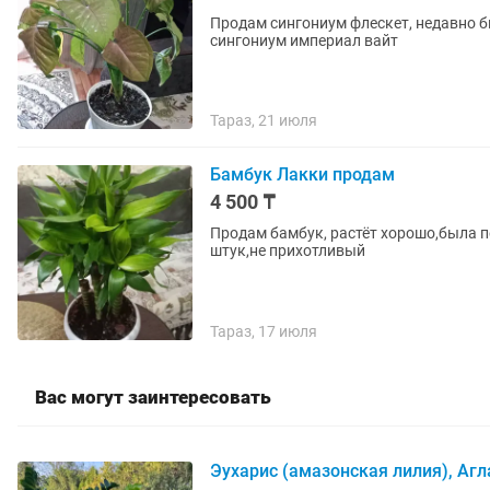
Продам сингониум флескет, недавно б
сингониум империал вайт
Тараз, 21 июля
Бамбук Лакки продам
4 500 ₸
Продам бамбук, растёт хорошо,была п
штук,не прихотливый
Тараз, 17 июля
Вас могут заинтересовать
Эухарис (амазонская лилия), Аг