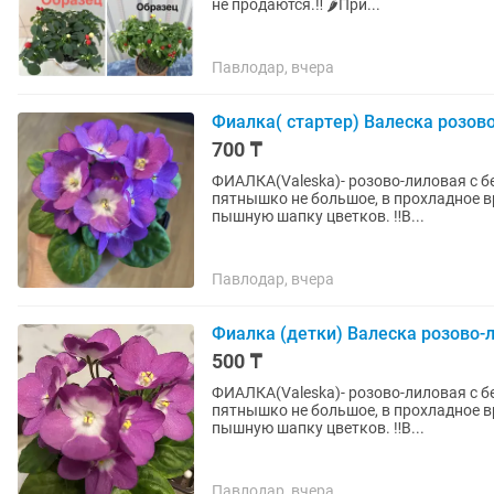
не продаются.‼️ 🌶️При...
Павлодар, вчера
Фиалка( стартер) Валеска розов
700 ₸
ФИАЛКА(Valeska)- розово-лиловая с б
пятнышко не большое, в прохладное в
пышную шапку цветков. ‼️В...
Павлодар, вчера
Фиалка (детки) Валеска розово-
500 ₸
ФИАЛКА(Valeska)- розово-лиловая с б
пятнышко не большое, в прохладное в
пышную шапку цветков. ‼️В...
Павлодар, вчера