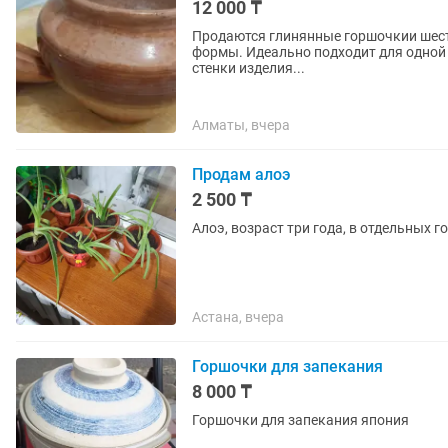
12 000 ₸
Продаются глинянные горшочкии шесть
формы. Идеально подходит для одной 
стенки изделия...
Алматы, вчера
Продам алоэ
2 500 ₸
Алоэ, возраст три года, в отдельных г
Астана, вчера
Горшочки для запекания
8 000 ₸
Горшочки для запекания япония