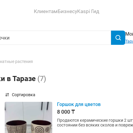
Клиентам
Бизнесу
Kaspi Гид
Мой
Тар
натные растения
и в Таразе
(7)
Сортировка
Горшок для цветов
8 000 ₸
Продаются керамические горшки 2 шту
состоянии без всяких сколов и повреж