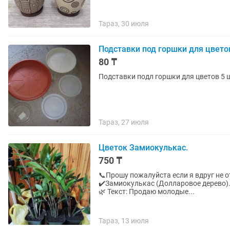
Тараз, 30 июля
Подставки под горшки для цвето
80 ₸
Подставки подл горшки для цветов 5 ш
Тараз, 27 июля
Цветок Замиокулькас.
750 ₸
📞Прошу пожалуйста если я вдруг не о
✔️Замиокулькас (Долларовое дерево)
🌿 Текст: Продаю молодые...
Тараз, 13 июля