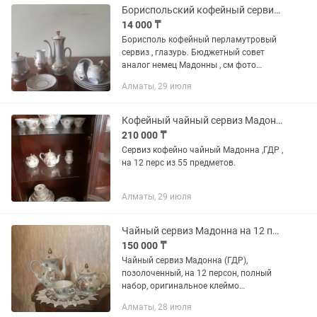
Бориспольский кофейный сервиз 80 х
14 000 ₸
Борисполь кофейный перламутровый
сервиз , глазурь. Бюджетный совет
аналог немец Мадонны , см фото
.Состоит из кофейника, молочницы,
Алматы, 29 июля
сахарницы, 4 чашек , 4 тарелки 4
блюдца.
Кофейный чайный сервиз Мадонна, ГДР , 70- 80 х , на 12 персон
210 000 ₸
Сервиз кофейно чайный Мадонна ,ГДР ,
на 12 перс из 55 предметов.
Алматы, 29 июля
Чайный сервиз Мадонна на 12 персон
150 000 ₸
Чайный сервиз Мадонна (ГДР),
позолоченный, на 12 персон, полный
набор, оригинальное клеймо
производителя, не использовался
Алматы, 28 июля