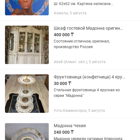
Ш: 62х62 см. Картина написана
высококачественными красками, на
Алматы, 5 августа
натуральном холсте и в единственном
экземпляре, без копий. После...
Шкаф гостевой Мадонна оригинал Россия
400 000 ₸
Состояние отличное, оригинал,
производство Россия
Абай (Алмат. обл.), 5 августа
Фруктовница (конфетница) 4 ярусная. Мадонна
30 000 ₸
Стильная фруктовница 4 ярусная из
серии "Мадонна"
Усть-Каменогорск, 5 августа
Мадонна Чехия
240 000 ₸
Мадонна сервизін сатамын 6персонға