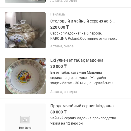
Астана, сегодня
тарелок ПО восемь штук,супница,две
большие чаши под горячее
глубокие,сольница,перечнича,две...
Реклама
Столовый и чайный сервиз на 6 персон
220 000 ₸
Сервиз "Мадонна" на 6 персон.
KAROLINA Poland.Состояние отличное,
без царапин и сколов. Цена без торга.
Астана, вчера
Екі үлкен ет табақ Мадонна
30 000 ₸
Екі ет табақ сатамын Мадонна
серивзінен,терең үлкен .Жағдайы
жақсы бағасы 30 мыңнан әрқайсысы.
Астана, сегодня
Продам чайный сервиз Мадонна
80 000 ₸
Чайный сервиз мадонна производство
Чехия на 12 персон