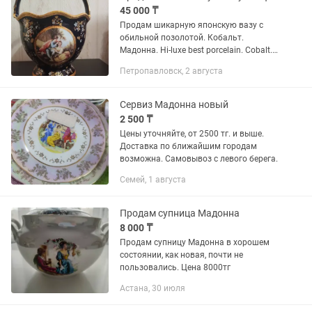
45 000 ₸
Продам шикарную японскую вазу с
обильной позолотой. Кобальт.
Мадонна. Hi-luxe best porcelain. Cobalt.
24 cr gold. Japan design. Высота с
Петропавловск, 2 августа
ручкой 29 см. Диаметр 18-24 см.
Основание 13 см.
Сервиз Мадонна новый
2 500 ₸
Цены уточняйте, от 2500 тг. и выше.
Доставка по ближайшим городам
возможна. Самовывоз с левого берега.
Семей, 1 августа
Продам супница Мадонна
8 000 ₸
Продам супницу Мадонна в хорошем
состоянии, как новая, почти не
пользовались. Цена 8000тг
Астана, 30 июля