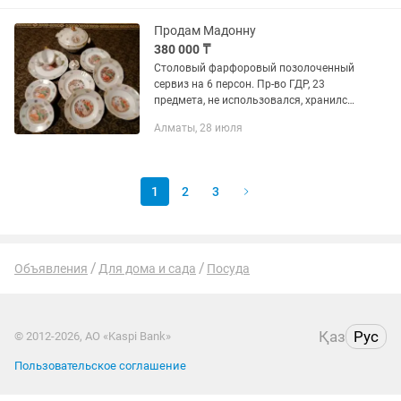
Продам Мадонну
380 000 ₸
Столовый фарфоровый позолоченный
сервиз на 6 персон. Пр-во ГДР, 23
предмета, не использовался, хранился
бережно! Скидка будет! 1981 год.
Алматы, 28 июля
1
2
3
Объявления
Для дома и сада
Посуда
Қаз
Рус
© 2012-2026, АО «Kaspi Bank»
Пользовательское соглашение