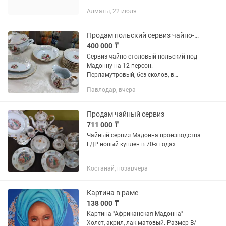
Алматы, 22 июля
Продам польский сервиз чайно-столовый на 12 персон (под Мадонну)
400 000 ₸
Сервиз чайно-столовый польский под
Мадонну на 12 персон.
Перламутровый, без сколов, в
отличном состоянии. 68 предметов (по
Павлодар, вчера
12 чайных чашек, блюдец к ним,
сервировочных, глубоких и пирожков
тарелок),...
Продам чайный сервиз
711 000 ₸
Чайный сервиз Мадонна производства
ГДР новый куплен в 70-х годах
Костанай, позавчера
Картина в раме
138 000 ₸
Картина "Африканская Мадонна"
Холст, акрил, лак матовый. Размер В/