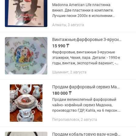
Madonna American Life пластинка
винил. Две пластинки в комплекте.
Лучшие песни 2000х в исполнении
непревзойденной Мадонны.
Алматы, 3 августа
Посмотрите список треков и вы все
поймете. Две пластинки в альбоме!
Альбом...
Винтажные,фарфоровые 3-ярусные этажерки, Чехия, Мадонна, пара.
15 990 ₸
Фарфоровые, винтажные 3-ярусные
этажерки, Чехия, пара. Детали: - 1990-е
годы, винтаж, экспортный вариант; -
производство Чехия; - полный
Шымкент, 2 августа
комплект; - без трещин, сколов,
выцветания рисунка; -...
Продам фарфоровый сервиз Мадонна, ГДР.
180 000 ₸
Продам великолепный фарфоровый
чайно- кофейный сервиз Мадонна,
производство ГДР, Kahla, на 6 персон.
Изысканный тончайший фарфор ,
Петропавловск, 2 августа
деколь, перламутр, золочение,
вырезной край. Сервиз состоит из 28...
Продам кобальтовую вазу-конфетницу