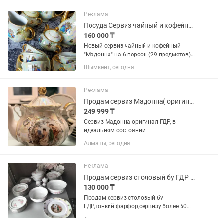
Реклама
Посуда Сервиз чайный и кофейный Мадонна на 6 персон
160 000 ₸
Новый сервиз чайный и кофейный
"Мадонна" на 6 персон (29 предметов).
Фарфор, Югославия. Titov Veles.
Шымкент, сегодня
Состояние идеальное, сервантное
хранение. Отличный вариант на
подарок.
Реклама
Продам сервиз Мадонна( оригинал) ГДР
249 999 ₸
Сервиз Мадонна оригинал ГДР, в
идеальном состоянии.
Алматы, сегодня
Реклама
Продам сервиз столовый бу ГДР до конца недели.
130 000 ₸
Продам сервиз столовый бу
ГДР,тонкий фарфор,сервизу более 50
лет ,без сколов и трещин,четыре вида