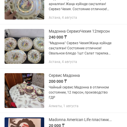
арналған! Жаңа күйінде сақталған!
Сервиз Чехия. Состояние отличное!
Овальное блюдо 1шт Салат тарелка
Астана, 4 августа
2шт Закус тарелка 6шт
Подстановочная тарелка 6шт
Суповая...
Мадонна СервизЧехия 12персон
240 000 ₸
"Мадонна" Сервиз Чехия!Жаңа күйінде
сақталған! Состояние отличное!
Овальное блюдо 1шт Салат тарелка
2шт Закус тарелка 6шт
Астана, 4 августа
Подстановочная тарелка 6шт Суповая
тарелка 6шт
Сервис Мадонна
200 000 ₸
Чайный сервис Мадонна в отличном
состоянии, 12 персон, производство
ГДР
Алматы, 1 августа
Madonna American Life пластинка винил.
20 000 ₸