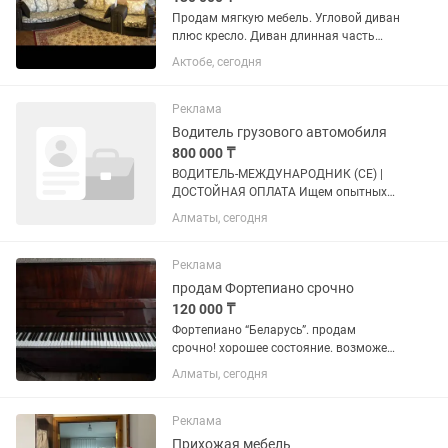
Продам мягкую мебель. Угловой диван
плюс кресло. Диван длинная часть
раскладывается как «дельфин»,
Актобе, сегодня
полноценное двуспальное место.
Меньшая часть дивана имеет глубокий
ящик для хранения белья. Кресло...
Реклама
Водитель грузового автомобиля
800 000 ₸
ВОДИТЕЛЬ-МЕЖДУНАРОДНИК (CE) |
ДОСТОЙНАЯ ОПЛАТА Ищем опытных
водителей в команду Premium Logistic.
Алматы, сегодня
Мы предлагаем: • Оклад — 100 000 тг •
50 тг за каждый километр • 10 000 тг
суточные • Премии за...
Реклама
продам Фортепиано срочно
120 000 ₸
Фортепиано “Беларусь”. продам
срочно! хорошее состояние. возможен
торг.
Алматы, сегодня
Реклама
Прихожая мебель