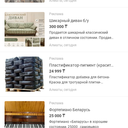
Алматы, сегодня
Реклама
Шикарный диван б/у
300 000 ₸
Продается шикарный классический
диван в отличном состоянии. Продаем
только из-за перепланировки — для
Алматы, сегодня
нового пространства оказался
слишком большим. Если бы позволяла
площадь, оставили бы...
Реклама
Пластификатор-пигмент (краситель) для бетона-брусчатки-плитки тротуарной
24 999 ₸
Пластификатор добавка для бетона-
Краска для тротуарной плитки-
Пигмент для брусчатки-
Алматы, сегодня
Пластификатор для брусчатки-
Пластификатор для тротуарной плитки
Если Вы не дозвонились, пожалуйста,
Реклама
напишите нам...
Фортепиано Беларусь
25 000 ₸
Фортепиано «Беларусь» в хорошем
состоянии, 25000 , самовывоз