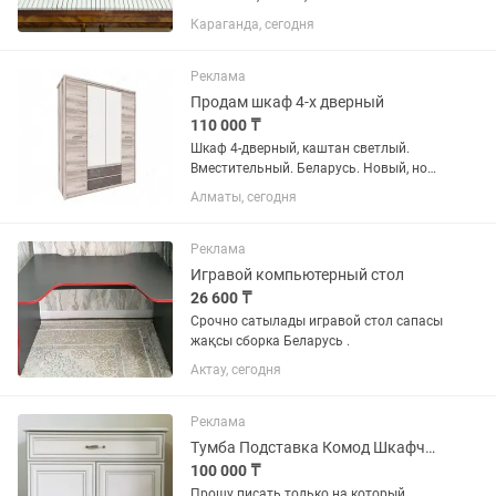
Караганда, сегодня
Реклама
Продам шкаф 4-х дверный
110 000 ₸
Шкаф 4-дверный, каштан светлый.
Вместительный. Беларусь. Новый, но
без упаковки. Размер общий:
Алматы, сегодня
1666х590х2100 мм. 4 двери, 2 с
зеркалом, 2 широких пенала.
Реклама
Игравой компьютерный стол
26 600 ₸
Срочно сатылады игравой стол сапасы
жақсы сборка Беларусь .
Актау, сегодня
Реклама
Тумба Подставка Комод Шкафчик Беларусь Мебель
100 000 ₸
Прошу писать только на который