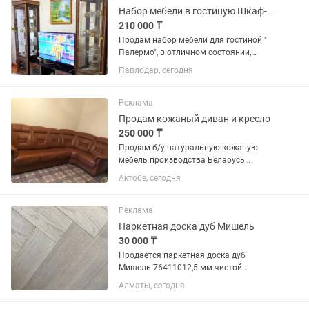
Набор мебели в гостиную Шкаф-витрина Палермо
210 000 ₸
Продам набор мебели для гостиной "
Палермо", в отличном состоянии,
производство Беларусь. В комплект
Павлодар, сегодня
входят: Пенал однодверный - 2 шт,
размер ( В 2135мм, ш-687мм, г- 454мм)
Тумба под телевизор размер...
Реклама
Продам кожаный диван и кресло
250 000 ₸
Продам б/у натуральную кожаную
мебель производства Беларусь
премиум класса. Состояние отличное.
Актобе, сегодня
В комплекте идет диван угловой на
левую сторону и кресло. Диван
раскладной, ортопедический матрас....
Реклама
Паркетная доска дуб Мишель
30 000 ₸
Продается паркетная доска дуб
Мишель 76411012,5 мм чистой
селекции производства Беларусь=
Алматы, сегодня
размер паркета 0,7640,11=0,08404 = 1
коробка 8 шт0,08404=0,67232 0,672