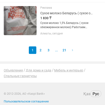
изготавливаемый по ГОСТу - Оптом
Реклама
Сухое молоко Беларусь ( сухое обезжиренное молоко 1,5% )
1 830 ₸
Сухое молоко 1,5% Беларусь ( сухое
обезжиренное молоко) Работаем
оптом. Регулярные поставки. Свежая
Алматы, сегодня
продукция. Документы и сертификаты
предоставляем. Возможна отправка в
регионы
1
2
3
...
21
Объявления
Для дома и сада
Мебель и интерьер
Спальные гарнитуры
Қаз
Рус
© 2012-2026, АО «Kaspi Bank»
Пользовательское соглашение