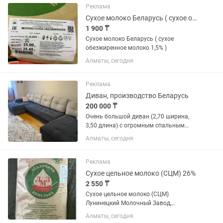
кв.м. Если вам не хватило паркета
Реклама
или...
Сухое молоко Беларусь ( сухое обезжиренное молоко 1,5% )
1 900 ₸
Сухое молоко Беларусь ( сухое
обезжиренное молоко 1,5% )
Алматы, сегодня
Реклама
Диван, производство Беларусь
200 000 ₸
Очень большой диван (2,70 ширина,
3,50 длина) с огромным спальным
местом, внутри много места для вещей,
Алматы, сегодня
подлокотники открываются, мягкий,
удобный, чистый, в идеальном
состоянии. Продаем потому что...
Реклама
Сухое цельное молоко (СЦМ) 26%
2 550 ₸
Сухое цельное молоко (СЦМ)
Лунинецкий Молочный Завод,
Беларусь жирностью 26% — это
Алматы, сегодня
продукт высокого качества,