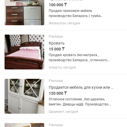
100 000 ₸
Продаю прихожую мебель
производство Беларусь ( тумба
обувная вертикальная, большое
Жезказган, сегодня
зеркало над тумбой, вешалка с
подставкой)
Реклама
Кровать
15 000 ₸
Продаю кровать без матраса ,
производство Беларусь , отличного
качества , покупали за 250 тыс Ширина
Алматы, сегодня
160180 , стоит сейчас в подъезде и
ждет своего покупателя
Реклама
Продается мебель для кухни или гостиной - буфет и шкаф витрина
120 000 ₸
Отличное состояние , без царапин,
вмятин. Дверцы мдф. Производство
Беларусь
Шымкент, сегодня
Реклама