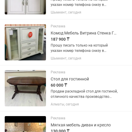
указан номер телефона снизу в
объявлении. Страна производства:
Шымкент, сегодня
Беларусь; Назначение: универсальная;
сверху можно ставить телевизор -
предназначен как тумба под ТВ, во...
Реклама
Комод Мебель Витрина Стенка Горка Беларусь новый
187 900 ₸
Прошу писать только на который
указан номер телефона снизу в
объявлении. Страна производства:
Шымкент, сегодня
Беларусь Высота125,5см Длина 154см
Глубина 37см Вес (кг)77.28 Элегантный
и вместительный комод,...
Реклама
Стол для гостинной
60 000 ₸
Продам раскладной стол для гостиной,
отличного качества производство
Беларусь. Имеется 2 части по 40см для
Алматы, сегодня
удлинения. Полная длина 240см
ширина 90см. Торг незначительный.
Реклама
Мягкая мебель диван и кресло
130 000 ₸