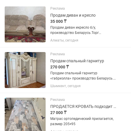
Реклама
Продам диван и кресло
35 000 ₸
Продам диван икресло б/у,
производство Беларусь.Торг
небольшой
Алматы, сегодня
Реклама
Продам спальный гарнитур
270 000 ₸
Продам спальный гарнитур
«габриэлла» производство Беларусь.
Характеристики в фото
Шымкент, сегодня
Реклама
ПРОДАЕТСЯ КРОВАТЬ подходит и взр и для подростка,Беларусь торг уместен
27 000 ₸
Матрас ортопедический прилагается,
размер 205×95