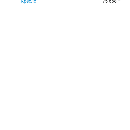
кресло
75 668 ₸