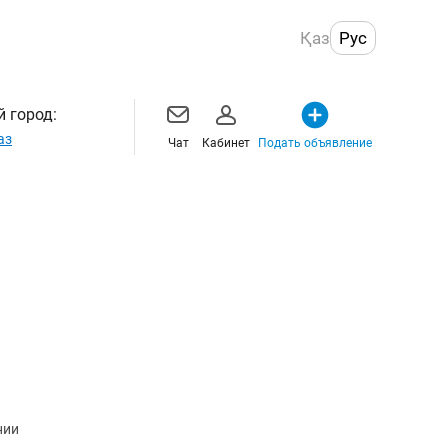
Қаз
Рус
 город:
аз
Чат
Кабинет
Подать объявление
нии