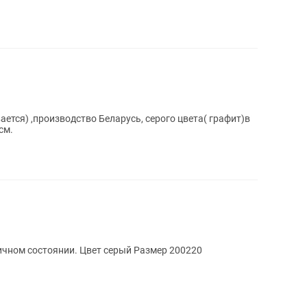
ется) ,производство Беларусь, серого цвета( графит)в
см.
ЕСТЬ ТОРГ Бескаркасный диван в отличном состоянии. Цвет серый Размер 200220