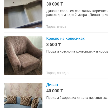
30 000 ₸
Диван в хорошем состоянии коричнево
раскладном виде 2 метра . Диван при
Звонить по номеру тел Вова .
Тараз, вчера
Кресло на колесиках
3 500 ₸
Продам кресло на колесиках – в хоро
Тараз, сегодня
Диван
40 000 ₸
Продам 2 хороших дивана перешитых 