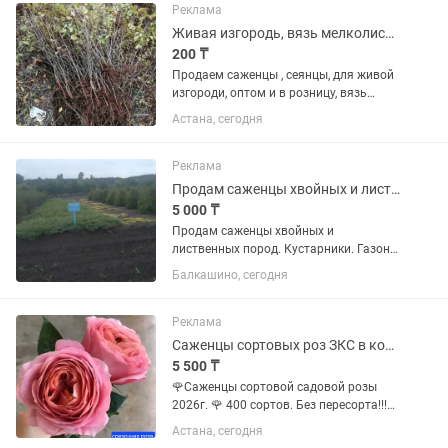
Реклама
Живая изгородь, вязь мелколистный, Акация желтая
200 ₸
Продаем саженцы , сеянцы, для живой
изгороди, оптом и в розницу, вязь
мелколистный, карагач, смородина,
Астана, сегодня
Акация желтая, хорошая
приживаемость..
Реклама
Продам саженцы хвойных и лиственных пород
5 000 ₸
Продам саженцы хвойных и
лиственных пород. Кустарники. Газон.
В продаже природные грунты. Делаем
Балкашино, сегодня
посадку, даём гарантии,при своем
озеленение
Реклама
Саженцы сортовых роз ЗКС в контейнере
5 500 ₸
🌹Саженцы сортовой садовой розы
2026г. 🌹 400 сортов. Без пересорта!!!
Саженцы ЗКС -закрытая корневая
Астана, сегодня
система. В контейнере и тебе 4литра.