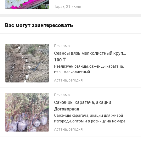
бордюров и вертикального
Тараз, 21 июля
озеленения. 📍 Адрес: улица
Сагындыкова, 68А (ориентир –
вывеска...
Вас могут заинтересовать
Реклама
Сеансы вязь мелколистный крупнолистный карагач акация жёлтая
100 ₸
Реализуем сеянцы, саженцы карагача,
вязь мелколистный
крупнолистный,акация жёлтая,
Астана, сегодня
доставка по городу Астана бесплатно
хорошая приживаемость Звонить по
номеру Ерболат
Реклама
Саженцы карагача, акации
Договорная
Саженцы карагача, акации для живой
изгороди, оптом и в розницу на номере
Астана, сегодня