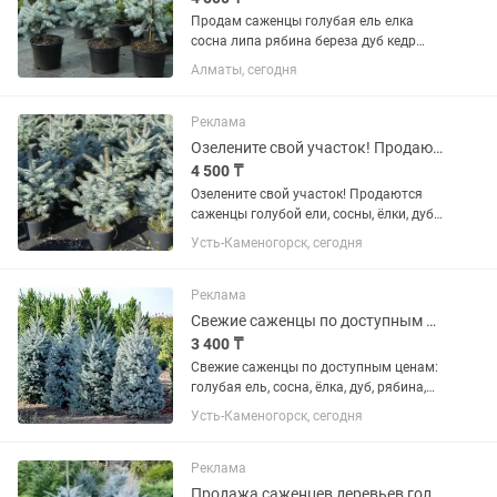
Продам саженцы голубая ель елка
сосна липа рябина береза дуб кедр
липа ель сибирская
Алматы, сегодня
Реклама
Озелените свой участок! Продаются саженцы голубой ели, сосны, ёлки
4 500 ₸
Озелените свой участок! Продаются
саженцы голубой ели, сосны, ёлки, дуба,
липы, рябины, берёзы и кедра.
Усть-Каменогорск, сегодня
Реклама
Свежие саженцы по доступным ценам голубая ель, сосна, ёлка, дуб
3 400 ₸
Свежие саженцы по доступным ценам:
голубая ель, сосна, ёлка, дуб, рябина,
липа, берёза, кедр.
Усть-Каменогорск, сегодня
Реклама
Продажа саженцев деревьев голубая ель, сосна, ёлка, дуб, липа, берёза