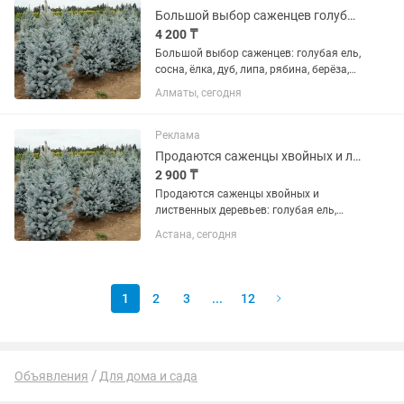
Большой выбор саженцев голубая ель, сосна, ёлка, дуб, липа, рябина
4 200 ₸
Большой выбор саженцев: голубая ель,
сосна, ёлка, дуб, липа, рябина, берёза,
кедр.
Алматы, сегодня
Реклама
Продаются саженцы хвойных и лиственных деревьев голубая ель, сосна
2 900 ₸
Продаются саженцы хвойных и
лиственных деревьев: голубая ель,
сосна, ёлка, дуб, липа, берёза, рябина,
Астана, сегодня
кедр.
1
2
3
...
12
Объявления
Для дома и сада