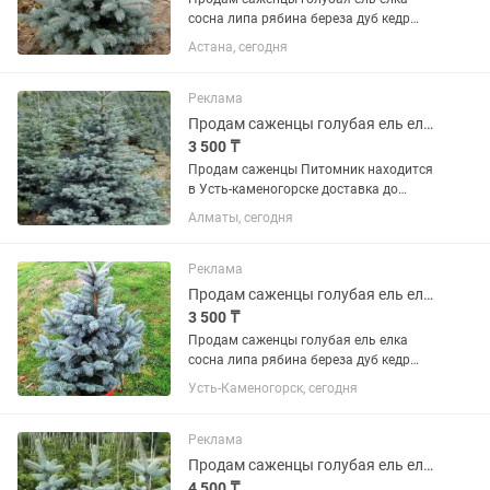
сосна липа рябина береза дуб кедр
липа Питомник находится в Усть-
Астана, сегодня
каменогорске доставка до вашего
города транспортной компанией или
индрайвер
Реклама
Продам саженцы голубая ель елка сосна липа рябина береза дуб кедр липа
3 500 ₸
Продам саженцы Питомник находится
в Усть-каменогорске доставка до
вашего города транспортной
Алматы, сегодня
компанией голубая ель елка сосна
липа рябина береза дуб кедр липа
Реклама
Продам саженцы голубая ель елка сосна липа рябина береза дуб кедр липа
3 500 ₸
Продам саженцы голубая ель елка
сосна липа рябина береза дуб кедр
липа рябина
Усть-Каменогорск, сегодня
Реклама
Продам саженцы голубая ель елка сосна липа рябина береза дуб кедр липа ель
4 500 ₸