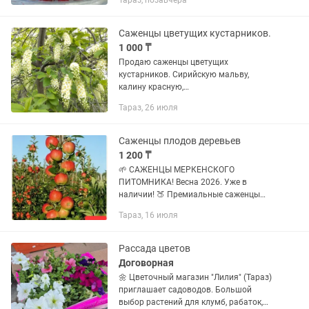
Тараз, позавчера
красной смородины, черной
смородины и много других, уточняйте
по телефону...
Саженцы цветущих кустарников.
1 000 ₸
Продаю саженцы цветущих
кустарников. Сирийскую мальву,
калину красную,
гортензию.сирень.Многолетние цветы
Тараз, 26 июля
:хризантему, флоксы, лилии, хосты и
много других. Цены разные, уточняйте
по телефону .
Саженцы плодов деревьев
1 200 ₸
🌱 САЖЕНЦЫ МЕРКЕНСКОГО
ПИТОМНИКА! Весна 2026. Уже в
наличии! 🍑 Премиальные саженцы
плодовых деревьев прямо из Мерке!
Тараз, 16 июля
Поможем вам заложить сад вашей
мечты. В ассортименте: 🍎 Яблони на
любой вкус:...
Рассада цветов
Договорная
🌼 Цветочный магазин "Лилия" (Тараз)
приглашает садоводов. Большой
выбор растений для клумб, рабаток,