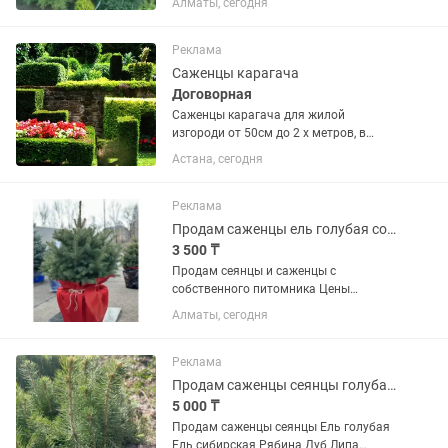
Алматы, сегодня
пуха. Туя смарагд,
Брабант,шаровидные.Можжевельники
всех видов.из плодовых
Реклама
яблони,груши,абрикос,тутовники....
Саженцы карагача
Договорная
Саженцы карагача для жилой
изгороди от 50см до 2 х метров, в
наличии и на заказ
Астана, сегодня
Реклама
Продам саженцы ель голубая сосна кедр липа рябина береза дуб
3 500 ₸
Продам сеянцы и саженцы с
собственного питомника Цены
договорные размеры саженцев
Алматы, сегодня
разные. Саженцы находятся в городе
Усть-Каменогорске. Доставим до
Вашего города бесплатно
Реклама
транспортной...
Продам саженцы сеянцы голубая ель сибирская елка сосна липа рябина дуб
5 000 ₸
Продам саженцы сеянцы Ель голубая
Ель сибирская Рябина Дуб Липа