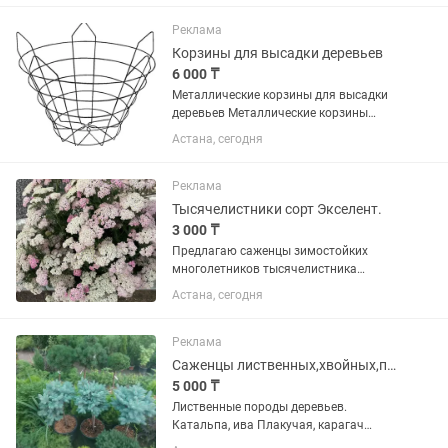
Кустовые, чайно-гибридные,
флорибунда, плетистые, мускусные...
Реклама
Корзины для высадки деревьев
6 000 ₸
Металлические корзины для высадки
деревьев Металлические корзины
предназначены для посадки и
Астана, сегодня
пересадки деревьев и саженцев.
Используются при благоустройстве
территорий, в питомниках и на
Реклама
частных...
Тысячелистники сорт Экселент.
3 000 ₸
Предлагаю саженцы зимостойких
многолетников тысячелистника
Экселент (цветет от белого до
Астана, сегодня
вишневого цвета). Растения не
прихотливые, цветут все лето. Есть еще
два сорта тысячелистника Жемчужина
Реклама
и...
Саженцы лиственных,хвойных,плодовых,злаки,кустарники.
5 000 ₸
Лиственные породы деревьев.
Катальпа, ива Плакучая, карагач
(вязь) тополь пирамидальный без