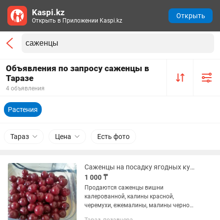
Kaspi.kz
Открыть
Открыть в Приложении Kaspi.kz
Объявления по запросу саженцы в
Таразе
4 объявления
Растения
Тараз
Цена
Есть фото
Саженцы на посадку ягодных культур
1 000 ₸
Продаются саженцы вишни
калерованной, калины красной,
черемухи, ежемалины, малины черной,
ремонтантной малины ,крыжовника,