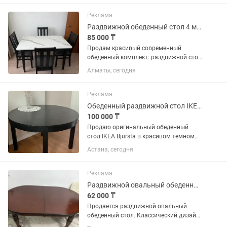
10 стульев , 2 из них с подлокотниками
, трюмо с зеркалом для...
Реклама
Раздвижной обеденный стол 4 мягких стула. Комплект для кухни и столовой
85 000 ₸
Продам красивый современный
обеденный комплект: раздвижной стол
и 4 мягких стула. Размер стола 120 на
Алматы, сегодня
80 см а в раздвинутом виде 160 на 80
см Высота 75 см Столешница
выполнена в стильном дизайне...
Реклама
Обеденный раздвижной стол IKEA Bjursta (оригинал)
100 000 ₸
Продаю оригинальный обеденный
стол IKEA Bjursta в красивом темном
цвете. Стол в отличном состоянии,
Астана, сегодня
эксплуатировался бережно,
механизмы работают как часы.
Преимущества модели: Стол-
Реклама
трансформер для...
Раздвижной овальный обеденный стол из дерева
62 000 ₸
Продаётся раздвижной овальный
обеденный стол. Классический дизайн,
тёмно-коричневый цвет. Стол