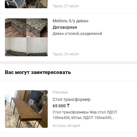
раздвижной. Размер 120250 см. 6
Тараз, 27 июля
стульев .
Мебель б/у диван
Договорная
Диван угловой, раздвижной
Тараз, 24 июля
Вас могут заинтересовать
Реклама
Стол трансформер
65 000 ₸
Стол трансформеры Жер стол ЛДСП
100на300, 60тыс ЛДСП 100на300,
65тыс ЛДСП с мет ножками. 100на300,
Астана, сегодня
85тыс ЛДСП с мет ножками 100на400,
95тыс МДФ 100на300, 110тыс МДФ