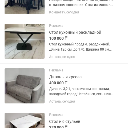
отличном состоянии. Стол из массива
дуба, прочный и устойчивый.
Кокшетау, сегодня
Раздвижной механизм увеличивает
длину до 3 метров. В комплект входят
стулья. Мебель бережно...
Реклама
Стол кухонный раскладной
100 000 ₸
Стол кухонный продам. раздвижной.
Длина 120 см. до 170. Ширина 80 см.
Высота 77 см.
Астана, сегодня
Реклама
Диваны и кресла
400 000 ₸
Диваны 3,2,1, в отличном состоянии,
заводской город Челябинск, есть ниша
в трёх диванах, Размеры: 1) 2м,30см в
Астана, сегодня
длину 2) 1,55см в длину 3) 1м в длину В
ширину все 1м, Ткань
водонепроницаемый,...
Реклама
Стол и 6 стульев
220 000 ₸