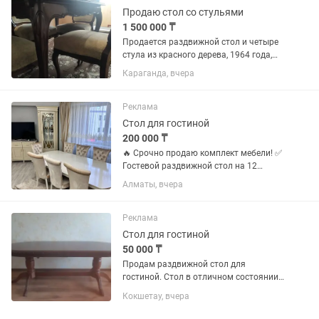
Продаю стол со стульями
1 500 000 ₸
Продается раздвижной стол и четыре
стула из красного дерева, 1964 года,
торг
Караганда, вчера
Реклама
Стол для гостиной
200 000 ₸
🔥 Срочно продаю комплект мебели! ✅
Гостевой раздвижной стол на 12
персон ✅ Комплект стульев ✅ Кушетка
Алматы, вчера
✅ Диван
Реклама
Стол для гостиной
50 000 ₸
Продам раздвижной стол для
гостиной. Стол в отличном состоянии,
аккуратно эксплуатировался.
Кокшетау, вчера
Надежный раздвижной механизм,
легко раскладывается. Идеально