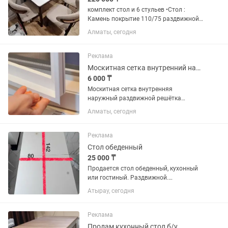
комплект стол и 6 стульев •Стол :
Камень покрытие 110/75 раздвижной
до 140 •Стулья: Луна мешковина
Алматы, сегодня
темный каркас 6 шт за 220 000 тыс ,
брали за 300 000 тг месяц назад,
просчитались с размером
Реклама
Москитная сетка внутренний наружный раздвижной
6 000 ₸
Москитная сетка внутренняя
наружный раздвижной решётка
защита от детей ручка для
Алматы, сегодня
пластиковые окон и двери
Реклама
Стол обеденный
25 000 ₸
Продается стол обеденный, кухонный
или гостиный. Раздвижной.
Компактный. Есть небольшое пятно на
Атырау, сегодня
поверхности, не стирается. В хорошем
состоянии.
Реклама
Продам кухонный стол б/у