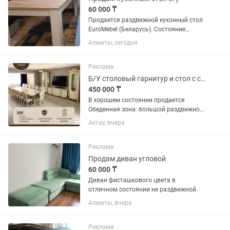
60 000 ₸
Продается раздвижной кухонный стол
EuroMebel (Беларусь). Состояние
отличное. Без каких-либо дефектов.
Алматы, сегодня
Раздвижной механизм полностью
исправен. Размер: 160 × 90 см Длина в
разложенном виде: 200 см ...
Реклама
Б/У столовый гарнитур и стол с стульями
450 000 ₸
В хорошем состоянии продается
Обеденная зона: большой раздвижной
столовый стол и комплект мягких
Актау, вчера
стульев с резными спинками (10–12
штук). ТВ-зона: длинная тумба под
телевизор (медиа-консоль). Зоны...
Реклама
Продам диван угловой
60 000 ₸
Диван фисташкового цвета в
отличном состоянии не раздвижной
Алматы, вчера
Реклама