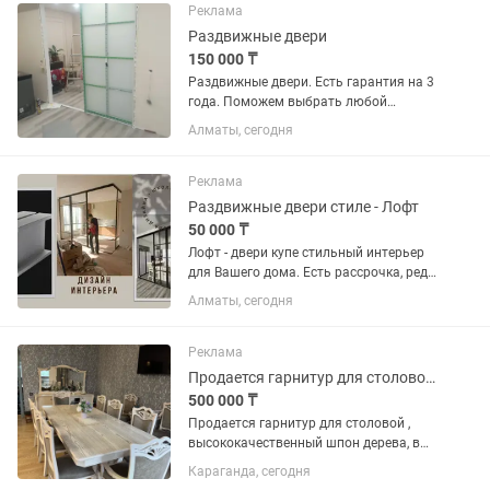
100на400, 130тыс Круглый стол...
Реклама
Раздвижные двери
150 000 ₸
Раздвижные двери. Есть гарантия на 3
года. Поможем выбрать любой
дизайн. Изготовление 3-5 дней.
Алматы, сегодня
Реклама
Раздвижные двери стиле - Лофт
50 000 ₸
Лофт - двери купе стильный интерьер
для Вашего дома. Есть рассрочка, ред.
Срок изготовление 3-5 дней. Гарантия
Алматы, сегодня
год.
Реклама
Продается гарнитур для столовой , стол, 10 стульев , сервант , трюмо
500 000 ₸
Продается гарнитур для столовой ,
высококачественный шпон дерева, в
комплект входит , стол раздвижной
Караганда, сегодня
размер 240 -280 мм на 120 мм, также