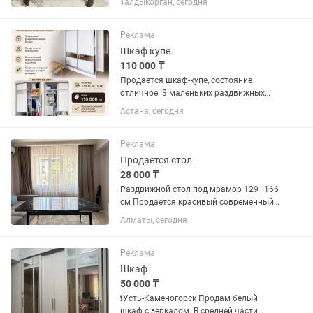
Талдыкорган, сегодня
раскладывается, подходит для кухни
или гостиной. Состояние б/у, есть
небольшие следы эксплуатации.
Реклама
Шкаф купе
110 000 ₸
Продается шкаф-купе, состояние
отличное. 3 маленьких раздвижных
ящиков внутри. 3 ряда штанги для
Астана, сегодня
вешалок. Размеры: 2.50 / 1.60 / 0.60
Цена 110 тыс тг.
Реклама
Продается стол
28 000 ₸
Раздвижной стол под мрамор 129–166
см Продается красивый современный
обеденный стол в отличном состоянии.
Алматы, сегодня
Размер в сложенном виде — 129×80 см,
в разложенном — 166×80 см, высота 75
см. Легко...
Реклама
Шкаф
50 000 ₸
❗️Усть-Каменогорск Продам белый
шкаф с зеркалом. В средней части