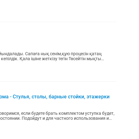
йындалады. Сапаға нық сенім,құю процесін қатаң
епілдік. Қала ішіне жеткізу тегін Төсейтін мықты
ма - Стулья, столы, барные стойки, этажерки
воримся, если будете брать комплектом уступка будет,