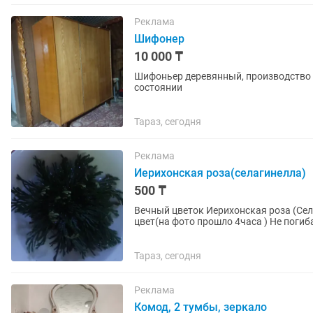
Реклама
Шифонер
10 000 ₸
Шифоньер деревянный, производство с
состоянии
Тараз, сегодня
Реклама
Иерихонская роза(селагинелла)
500 ₸
Вечный цветок Иерихонская роза (Сел
цвет(на фото прошло 4часа ) Не погиба
Тараз, сегодня
Реклама
Комод, 2 тумбы, зеркало