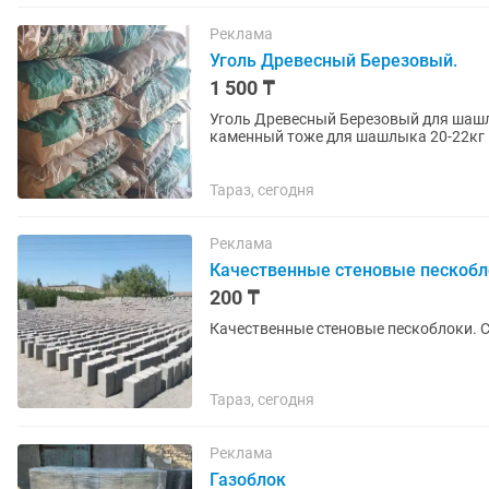
Реклама
Уголь Древесный Березовый.
1 500 ₸
Уголь Древесный Березовый для шашл
каменный тоже для шашлыка 20-22кг м
индраивер ул Самаркаодская 79
Тараз, сегодня
Реклама
Качественные стеновые пескобло
200 ₸
Качественные стеновые пескоблоки. 
Тараз, сегодня
Реклама
Газоблок