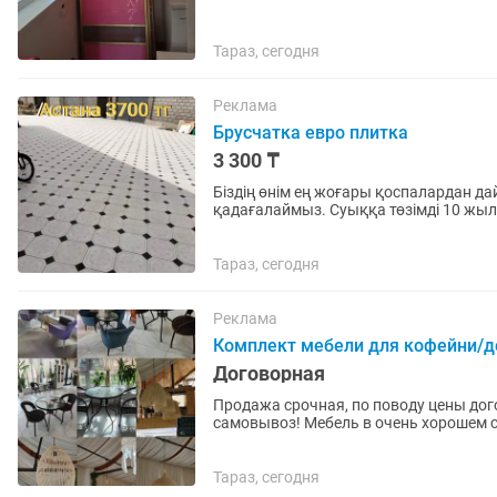
Тараз, сегодня
Реклама
Брусчатка евро плитка
3 300 ₸
Біздің өнім ең жоғары қоспалардан да
қадағалаймыз. Суыққа төзімді 10 жыл к
ұсталар Келініздер мекен-жай...
Тараз, сегодня
Реклама
Комплект мебели для кофейни/до
Договорная
Продажа срочная, по поводу цены дого
самовывоз! Мебель в очень хорошем состоянии. Подойдут и для частного использования и
для бизнеса 1 этаж...
Тараз, сегодня