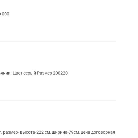
0 000
Бескаркасный диван в отличном состоянии. Цвет серый Размер 200220
т, размер- высота-222 см, ширина-79см, цена договорная