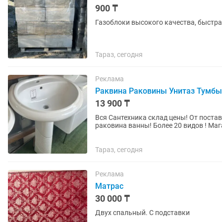
900 ₸
Газоблоки высокого качества, быстра
Тараз, сегодня
Реклама
Раквина Раковины Унитаз Тумбы
13 900 ₸
Вся Сантехника склад цены! От поставщика до потреб
раковина ванны! Более 20 видов ! Магазин Мир Сантехника Кз Рынок Жибек жолы! Саңырақ
батыра 31
Тараз, сегодня
Реклама
Матрас
30 000 ₸
Двух спальный. С подставки