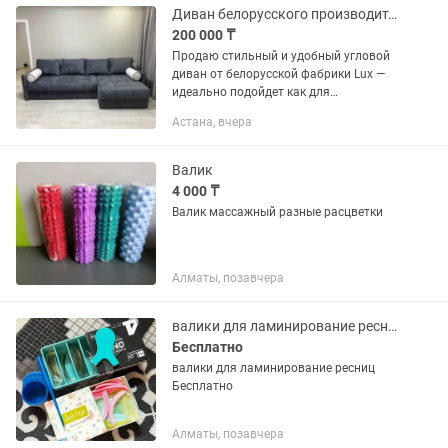
Диван белорусского производителя LUX
200 000 ₸
Продаю стильный и удобный угловой
диван от белорусской фабрики Lux —
идеально подойдет как для
ежедневного использования, так и для
Астана, вчера
гостей. Мягкий, вместительный, с
нишами для хранения и
полноценным...
Валик
4 000 ₸
Валик массажный разные расцветки
Алматы, позавчера
валики для ламинирование ресниц
Бесплатно
валики для ламинирование ресниц
Бесплатно
Алматы, позавчера