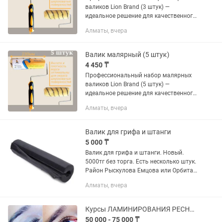
валиков Lion Brand (3 штук) —
идеальное решение для качественного
ремонта! Забудьте о покупке
Алматы, вчера
инструментов по отдельности. С
нашим набором из 3 полноразмерных
валиков...
Валик малярный (5 штук)
4 450 ₸
Профессиональный набор малярных
валиков Lion Brand (5 штук) —
идеальное решение для качественного
ремонта! Забудьте о покупке
Алматы, вчера
инструментов по отдельности. С
нашим набором из 5 полноразмерных
валиков...
Валик для грифа и штанги
5 000 ₸
Валик для грифа и штанги. Новый.
5000тг без торга. Есть несколько штук.
Район Рыскулова Емцова или Орбита
1.
Алматы, вчера
Курсы ЛАМИНИРОВАНИЯ РЕСНИЦ и Бровей
50 000 - 75 000 ₸