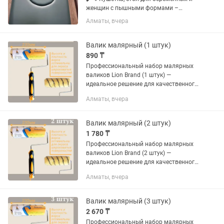
женщин с пышными формами –
комфорт без компромиссов! ✔
Алматы, вчера
Анатомическая конструкция –
специальные вырезы-люверсы для
живота и груди позволяют удобно
Валик малярный (1 штук)
расположиться на...
890 ₸
Профессиональный набор малярных
валиков Lion Brand (1 штук) —
идеальное решение для качественного
ремонта! Забудьте о покупке
Алматы, вчера
инструментов по отдельности. С
нашим набором из 1 полноразмерных
валиков...
Валик малярный (2 штук)
1 780 ₸
Профессиональный набор малярных
валиков Lion Brand (2 штук) —
идеальное решение для качественного
ремонта! Забудьте о покупке
Алматы, вчера
инструментов по отдельности. С
нашим набором из 2 полноразмерных
валиков...
Валик малярный (3 штук)
2 670 ₸
Профессиональный набор малярных