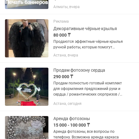
размеров!баннерное полотно (плотный
Алматы, вчера
винил) размером 2х3 м для
оформления мероприятий, фотозон,
пресс-стен или наружной рекламы.В...
Реклама
Декоративные чёрные крылья
80 000 ₸
Продаются эффектные чёрные крылья
ручной работы, которые помогут
создать незабываемый образ!
Астана, вчера
Идеальный реквизит для
профессиональных фотосессий,
тематических вечеринок, Хэллоуина,
Продам фотозону сердца
фестивалей,...
290 000 ₸
Продам полностью готовый комплект
для оформления предложений руки и
сердца / романтических сюрпризов /
дней рождения Готовый вариант для
Астана, сегодня
запуска бизнеса или сдачи в аренду. В
стоимость также входит...
Аренда фотозоны
15 000 - 100 000 ₸
Аренда фотозоны, все вопросы по
телефону. Возможна аренда каркаса