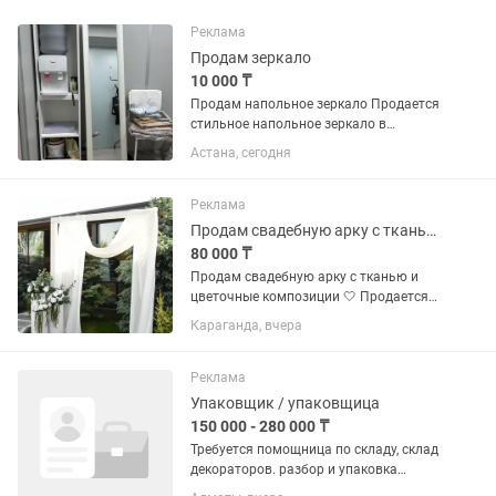
Реклама
Продам зеркало
10 000 ₸
Продам напольное зеркало Продается
стильное напольное зеркало в
отличном состоянии. Подойдет для
Астана, сегодня
спальни, гардеробной, прихожей,
салона красоты или фотозоны. ✔️
Состояние: отличное ✔️ Устойчивая...
Реклама
Продам свадебную арку с тканью и цветами
80 000 ₸
Продам свадебную арку с тканью и
цветочные композиции 🤍 Продается
элегантная свадебная арка в
Караганда, вчера
современном минималистичном стиле.
Идеально подойдет для выездной
регистрации, фотозоны, свадеб,...
Реклама
Упаковщик / упаковщица
150 000 - 280 000 ₸
Требуется помощница по складу, склад
декораторов. разбор и упаковка
текстиля, разбор сбор, упаковка