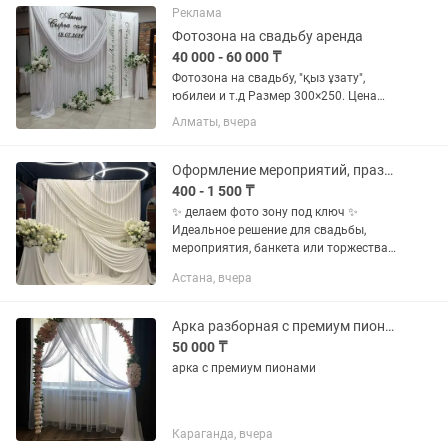
свечи...
Реклама
Фотозона на свадьбу аренда
40 000 - 60 000 ₸
Фотозона на свадьбу, "қыз ұзату",
юбилеи и т.д Размер 300×250. Цена
аренды от 40 000тг. Доставка,
Алматы, вчера
установка и демонтаж входит в сумму.
Оформление мероприятий, праздников
400 - 1 500 ₸
✨ делаем фото зону под ключ ✨
Идеальное решение для свадьбы,
мероприятия, банкета или торжества
⚠️ Бронирование ОБЯЗАТЕЛЬНО
Астана, вчера
заранее 📌 100% предоплата для
фиксации даты Мы привезем,
установим и после...
Арка разборная с премиум пионами для регистрации и может быть как фотозона
50 000 ₸
арка с премиум пионами
Караганда, вчера