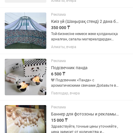
Алматы, вчера
декоров, посуда. Работа с
искусственными цветами, тканями
подсвечниками. Чистка, химчистка.
Реклама
Опыт не...
Киіз үй (Шаңырақ стенд) 2 дана бар. Жаңа, жиналмалы
350 000 ₸
Той-бизнесіне немесе жеке қолданысқа
арналған, сапалы материалдардан
жасалған жартылай киіз үйлер
Алматы, вчера
сатылады. Фотозона мен мерекелік іс-
шараларға таптырмас декорация!
Техникалық сипаттамасы мен...
Реклама
Подсвечник панда
6 500 ₸
🐼 Подсвечник «Панда» с
ароматическими свечами Добавьте в
свой дом уют и хорошее настроение с
Павлодар, вчера
очаровательным подсвечником в виде
панды. Милый дизайн станет
украшением интерьера, а теплый свет
Реклама
свечи...
Баннер для фотозоны и рекламы 2х3 метра (виниловое полотно)
15 000 ₸
Здравствуйте, точные цены уточняйте ,
цена зависит от количества и