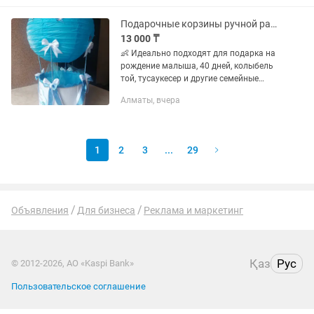
Подарочные корзины ручной работы в наличии!
13 000 ₸
👶 Идеально подходят для подарка на
рождение малыша, 40 дней, колыбель
той, тусаукесер и другие семейные
праздники. 🏰 Корзина в виде замка 🎈
Алматы, вчера
Корзина в виде воздушного шара
(вместе) Внутрь можно...
1
2
3
...
29
Объявления
Для бизнеса
Реклама и маркетинг
Қаз
Рус
© 2012-2026, АО «Kaspi Bank»
Пользовательское соглашение