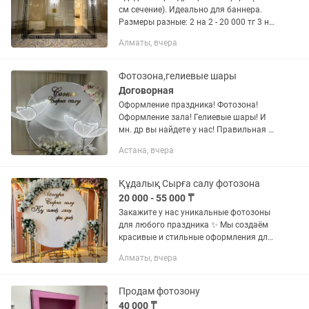
см сечение). Идеально для баннера.
Размеры разные: 2 на 2 - 20 000 тг 3 на
2 - 25 000 тг 3 на 3 - 30 000 тг 3 на 4 - 35
Алматы, вчера
000 тг 3 на 5 - 40 000 тг 3 на 6 - 45 000...
Фотозона,гелиевые шары
Договорная
Оформление праздника! Фотозона!
Оформление зала! Гелиевые шары! И
мн. др вы найдете у нас! Правильная и
красивая фотозона, придает любому
Астана, вчера
мероприятию особый статус, поможет
сделать ваши фото...
Құдалық Сырға салу фотозона
20 000 - 55 000 ₸
Закажите у нас уникальные фотозоны
для любого праздника ✨ Мы создаём
красивые и стильные оформления для
дней рождения, тұсау кесер, кыз узату,
Алматы, вчера
gender party, юбилеев и других
мероприятий 💐 Подготовим...
Продам фотозону
40 000 ₸