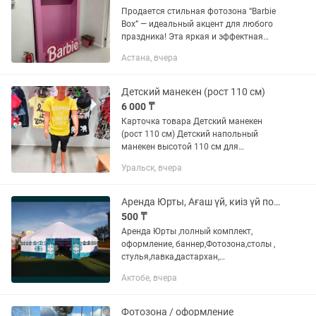
Продается стильная фотозона “Barbie
Box” — идеальный акцент для любого
праздника! Эта яркая и эффектная
фотозона в виде фирменной коробки
Астана, вчера
Barbie моментально притягивает
внимание и превращает обычные...
Детский манекен (рост 110 см)
6 000 ₸
Карточка товара Детский манекен
(рост 110 см) Детский напольный
манекен высотой 110 см для
демонстрации одежды в магазинах,
Уральск, вчера
бутиках, шоурумах и на выставках.
Отлично подходит для презентации
детской...
Аренда Юрты, Ағаш үй, киіз үй полныи комплект ,
500 ₸
Аренда Юрты ,полный комплект,
оформление, баннер,Фотозона,столы ,
стулья,лавка,дастархан,
посуда,газон,дождивик,казан,ошак,
Актобе, вчера
титан, доставка зборка бесплатно,
выезд в районы
Фотозона / оформление