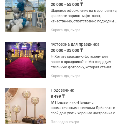
20 000 - 65 000 ₸
Шаровое оформление на мероприятие,
красивые варианты фотозон,
качественно, ответственно подходим к
работе. Напишите нам, и мы
Караганда, вчера
проконсультируем вас, поможем
подобрать идеальную фотозону на
ваш...
Фотозона для праздника
20 000 - 35 000 ₸
✨ Хотите красивую фотозону для
вашего праздника? ✨ Мы создадим
стильную фотозону, которая станет
украшением любого мероприятия! 🎈
Караганда, вчера
🎉 Оформляем: • Дни рождения •
Гендер-пати • Baby Shower • Выписку...
Подсвечник
8 499 ₸
🐼 Подсвечник «Панда» с
ароматическими свечами Добавьте в
свой дом уют и хорошее настроение с
очаровательным подсвечником в виде
Павлодар, вчера
панды. Милый дизайн станет
украшением интерьера, а теплый свет