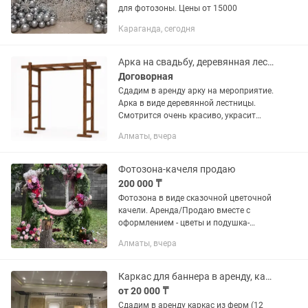
для фотозоны. Цены от 15000
Караганда, сегодня
Арка на свадьбу, деревянная лестница, фотозона, арка из дерева, оформление
Договорная
Сдадим в аренду арку на мероприятие.
Арка в виде деревянной лестницы.
Смотрится очень красиво, украсит
ваши фото! Арка 2,2 на 2,2, ширину
Алматы, вчера
можно регулировать. Можно украсить
цветами ,...
Фотозона-качеля продаю
200 000 ₸
Фотозона в виде сказочной цветочной
качели. Аренда/Продаю вместе с
оформлением - цветы и подушка-
сидушка сшитая из велюра, качеля
Алматы, вчера
аккуратно хранится в специальном
чехле , который сшили на заказ
Каркас для баннера в аренду, каркас для фотозоны Алматы, каркас из ферм
от 20 000 ₸
Сдадим в аренду каркас из ферм (12