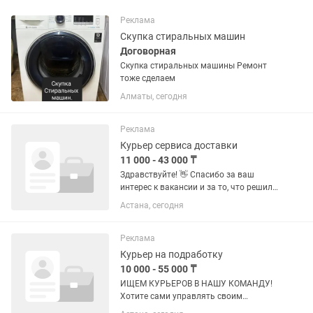
Реклама
Скупка стиральных машин
Договорная
Скупка стиральных машины Ремонт
тоже сделаем
Алматы, сегодня
Реклама
Курьер сервиса доставки
11 000 - 43 000 ₸
Здравствуйте! 👋 Спасибо за ваш
интерес к вакансии и за то, что решили
рассмотреть работу в нашей команде.
Астана, сегодня
Меня зовут Олжас, я HR-специалист. Я
помогу вам разобраться со всеми
этапами...
Реклама
Курьер на подработку
10 000 - 55 000 ₸
ИЩЕМ КУРЬЕРОВ В НАШУ КОМАНДУ!
Хотите сами управлять своим
рабочим временем и иметь