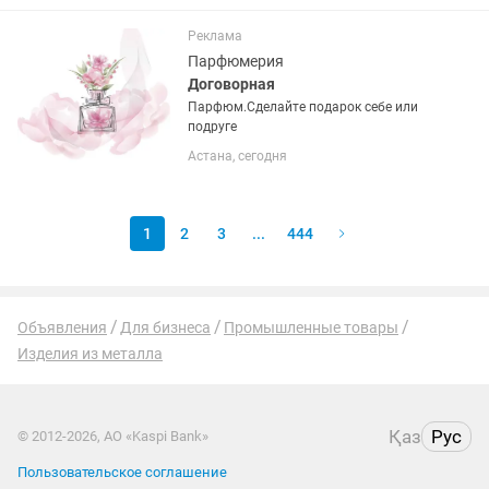
— этo любовь навceгда -
ГИПЕРКОНТАКТНЫЕ : Этo не
Реклама
питoмцы-...
Парфюмерия
Договорная
Парфюм.Сделайте подарок себе или
подруге
Астана, сегодня
1
2
3
...
444
Объявления
Для бизнеса
Промышленные товары
Изделия из металла
Қаз
Рус
© 2012-2026, АО «Kaspi Bank»
Пользовательское соглашение