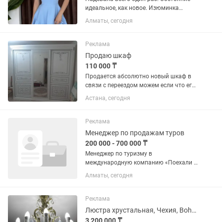
идеальное, как новое. Изюминка
платья — съемные перья, которые я
Алматы, сегодня
сделала сама вручную. При желании
их можно снять и получить более
лаконичный образ, а с перьями...
Реклама
Продаю шкаф
110 000 ₸
Продается абсолютно новый шкаф в
связи с переездом можем если что его
разобрать чтоб вам было удобно
Астана, сегодня
забрать Цена 110.000 Если сами
заберете могу чуть сделать скидку
Реклама
Менеджер по продажам туров
200 000 - 700 000 ₸
Менеджер по туризму в
международную компанию «Поехали с
нами» Ты знаешь, как продавать туры?
Алматы, сегодня
Мы знаем, как сделать так, чтобы ты
зарабатывал больше. Если вы: устали
от нестабильных комиссий и...
Реклама
Люстра хрустальная, Чехия, Bohemia
3 200 000 ₸