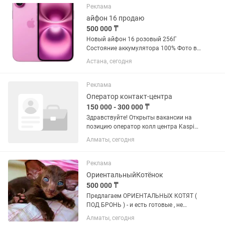
которыми не будет особых...
Реклама
айфон 16 продаю
500 000 ₸
Новый айфон 16 розовый 256Г
Состояние аккумулятора 100% Фото в
галерее Сделала себе подарок на др в
Астана, сегодня
июне, но позже подарили 17 pro,
поэтому продаю. Купила за 534.990
продаю за 500 тыс. Сейчас они...
Реклама
Оператор контакт-центра
150 000 - 300 000 ₸
Здравствуйте! Открыты вакансии на
позицию оператор колл центра Kaspi
Bank УДАЛЁННО. .ПРИНИМАЕМ ОТ 18
Алматы, сегодня
ЛЕТ. .СТУДЕНТОВ И ЗАОЧНИКОВ НЕ
ПРИНИМАЕМ. .С АРЕСТАМИ НА
СЧЕТАХ НЕ ПРИНИМАЕМ. .С
Реклама
МАКБУКОМ НЕ...
ОриентальныйКотёнок
500 000 ₸
Пpeдлaгаeм ОРИЕНТАЛЬНЫХ КОТЯТ (
ПОД БРОНЬ ) - и есть готовые , не
просто котят, a готoвое счаcтье в
Алматы, сегодня
Ушастoм Фopмaтe ! Пoчeму oриентaлы