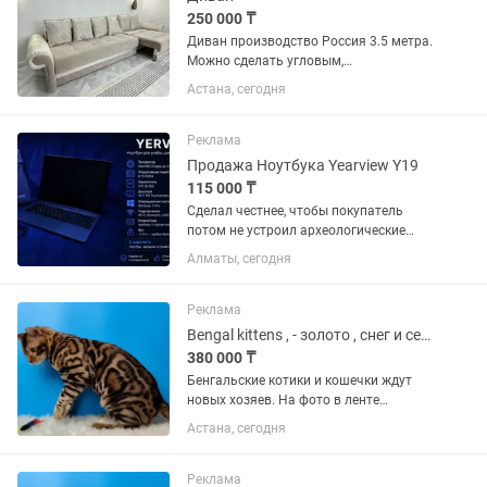
250 000 ₸
Диван производство Россия 3.5 метра.
Можно сделать угловым,
превращается в большую кровать В
Астана, сегодня
отличном состоянии, пользовались
недолго. Отдаю за полцены
Реклама
Продажа Ноутбука Yearview Y19
115 000 ₸
Сделал честнее, чтобы покупатель
потом не устроил археологические
раскопки по поводу состояния
Алматы, сегодня
ноутбука. 💻 Ноутбук YERVIEW View Y19
Продаю ноутбук YERVIEW View Y19. 🔹
Процессор: Intel N95 🔹 ОЗУ: 8...
Реклама
Bengal kittens , - золото , снег и серебро
380 000 ₸
Бенгальские котики и кошечки ждут
новых хозяев. На фото в ленте
представлены не все котята! Сделайте
Астана, сегодня
себе подарок, заведите мини-леопарда
у себя дома! Отличные компаньоны c
которыми не будет особых...
Реклама