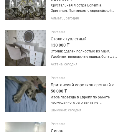
Хрустальная люстра Bohemia.
Оригинал. Прямиком с европейской
выставки, была приобретена за
Алматы, сегодня
15000€. Бронза 30 кг, оригинальный
хрусталь, увеличивается длина
люстры, можно увеличить звенья до
Реклама
40 см...
Столик туалетный
130 000 ₸
Столик сделан полностью из МДФ.
Удобные , выдвижные ящики, большая
вместительность. Стул из ткани
Астана, сегодня
рогожка, легко мыть.
Реклама
Британский короткошерстный котёнок 3 месяца
50 000 ₸
Из-за переезда в Европу по работе
неожиданного , его взять нет
возможности,так как вещей множество
Шымкент, сегодня
. Мы маму продали , остался сын её ,
девочку тоже продали . Прививки
сделаны, обработан , только в...
Реклама
Диван