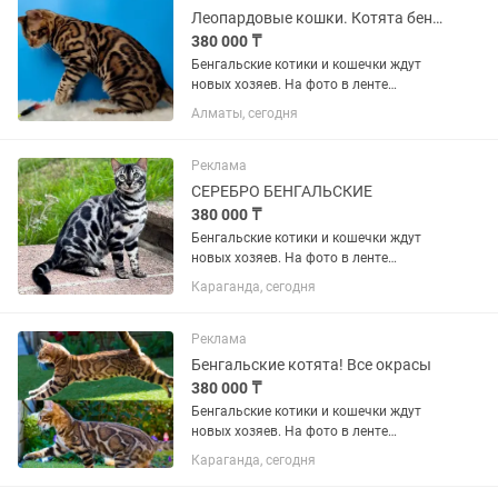
Леопардовые кошки. Котята бенгальские
380 000 ₸
Бенгальские котики и кошечки ждут
новых хозяев. На фото в ленте
представлены не все котята! Сделайте
Алматы, сегодня
себе подарок, заведите мини-леопарда
у себя дома! Отличные компаньоны c
которыми не будет особых...
Реклама
СЕРЕБРО БЕНГАЛЬСКИЕ
380 000 ₸
Бенгальские котики и кошечки ждут
новых хозяев. На фото в ленте
представлены не все котята! Сделайте
Караганда, сегодня
себе подарок, заведите мини-леопарда
у себя дома! Отличные компаньоны c
которыми не будет особых...
Реклама
Бенгальские котята! Все окрасы
380 000 ₸
Бенгальские котики и кошечки ждут
новых хозяев. На фото в ленте
представлены не все котята! Сделайте
Караганда, сегодня
себе подарок, заведите мини-леопарда
у себя дома! Отличные компаньоны c