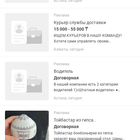
Астана, сегодня
дополнительный источник дохода? У
нас вы сами решаете, когда и сколько
работать. 📦 Что вас ждёт: 🔹 Доставка
Реклама
еды,...
Курьер службы доставки
15 000 - 55 000 ₸
ИЩЕМ КУРЬЕРОВ В НАШУ КОМАНДУ!
Хотите сами управлять своим
рабочим временем и иметь
Алматы, сегодня
дополнительный источник дохода? У
нас вы сами решаете, когда и сколько
работать. 📦 Что вас ждёт: 🔹 Доставка
Реклама
еды,...
Водитель
Договорная
В нашей компании есть 2 категории
водителей 1)»Штатные водители» ●
График у штатного водителя 6/1
Астана, сегодня
выходной выбирают сами в какой день
им удобно 2)Заменяющие водители ●
Заменяющие водители это в...
Реклама
Тойбастар из гипса..
Договорная
Тойбастар бонбоньерки из гипса
украсят ваш праздничный стол. Цены